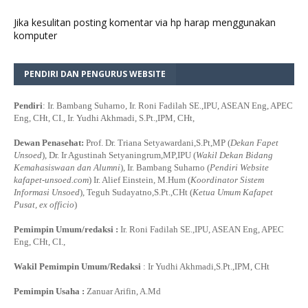
Jika kesulitan posting komentar via hp harap menggunakan
komputer
PENDIRI DAN PENGURUS WEBSITE
Pendiri
: Ir. Bambang Suharno, Ir. Roni Fadilah SE.,IPU, ASEAN Eng, APEC
Eng, CHt, CI., Ir. Yudhi Akhmadi, S.Pt.,IPM, CHt,
Dewan Penasehat:
Prof. Dr. Triana Setyawardani,S.Pt,MP (
Dekan Fapet
Unsoed
), Dr. Ir Agustinah Setyaningrum,MP,IPU (
Wakil Dekan Bidang
Kemahasiswaan dan Alumni
), Ir. Bambang Suharno (
Pendiri Website
kafapet-unsoed.com
) Ir. Alief Einstein, M.Hum (
Koordinator Sistem
Informasi Unsoed
), Teguh Sudayatno,S.Pt.,CHt (
Ketua Umum Kafapet
Pusat, ex officio
)
Pemimpin Umum/redaksi :
Ir. Roni Fadilah SE.,IPU, ASEAN Eng, APEC
Eng, CHt, CI.,
Wakil Pemimpin Umum/Redaksi
: Ir Yudhi Akhmadi,S.Pt.,IPM, CHt
Pemimpin Usaha :
Zanuar Arifin, A.Md