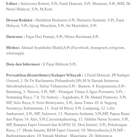
Editor :
Sutriyono Robert, S.Pt, Farid Dimyati, S.Pt, Masirom, S.Pt, MM, Dr.
Nurul Hidayat, S.Pt, M.Kom
Dewan Redaksi :
Nurfahmi Budianto,S.Pt, Nurtania Sudarmi, S.Pt, Fajar
Hidayat, S.Pt, Ajeng Wirachmi, S.Pt, Sri Maulidini, S.Pt
Ilustrator :
Fajar Dwi Pamuji, S.Pt, Wisnu Rachman,S.Pt
Medsos:
Ahmad Syarifudin Mufid,S.Pt
(Facebook, Instagram, telegram,
whatsapp)
,
Data dan Informasi :
Ir Fajar Hidayat,S.Pt,
Perwakilan (Kontributor) Kafapet Wilayah :
1.Farid Dimyati, PP Kafapet
Unsoed, 2. Dr Tri Rachmanto Prihambodo,SPt,M.Si Daerah Istimewa
Jabodetabeksuci, 3. Subur Trihartono,S.Pt - Banten, 4. Kuspramono,S.Pt -
Bandung, 5. Nuroso, S.Pt, MP, - Priangan Timur, 6.Agus Purwanto, S.Pt, -
Semarang Raya, 7.Ir. Tri Suheni, - Jogjakarta, 8. Dr. Ahmad Pramono, S.Pt,
MP, Solo Raya, 9. Feter Kristiyanto, S.Pt, Jawa Timur 10. Ir. Sugeng
Juwantya, Kalimantan, 11. Zaid Al Khoir, S.Pt, Lampung, 12. Lilis
Ambarwati, S.Pt, MP, Sulawesi, 13. Nurtania Sudarmi, S.Pt,MP, Papua Barat
dan Papua 14. Atin, S.Pt,Ciayumajakuning, 15. Afduha Nurus Syamsi, S.Pt,
MP, Kampus Fapet Unsoed dan KAPAS 16. Desi Istianti, S.Pt, Pekalongan
Raya, 17. Dhafa Ananta, BEM Fapet Unsoed, 18. Merryafinola,S.Pt,MP -
Barlingmascakep, 19.Yuniah Muhtar - Magelang, 20. Abhipraya,