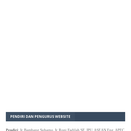
PENDIRI DAN PENGURUS WEBSITE
Pendiri
: Ir. Bambang Suharno, Ir. Roni Fadilah SE.,IPU, ASEAN Eng, APEC