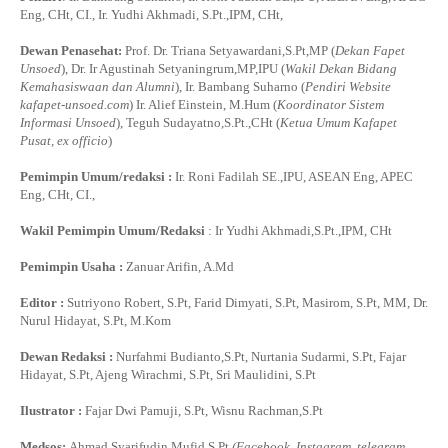
Eng, CHt, CI., Ir. Yudhi Akhmadi, S.Pt.,IPM, CHt,
Dewan Penasehat:
Prof. Dr. Triana Setyawardani,S.Pt,MP (
Dekan Fapet
Unsoed
), Dr. Ir Agustinah Setyaningrum,MP,IPU (
Wakil Dekan Bidang
Kemahasiswaan dan Alumni
), Ir. Bambang Suharno (
Pendiri Website
kafapet-unsoed.com
) Ir. Alief Einstein, M.Hum (
Koordinator Sistem
Informasi Unsoed
), Teguh Sudayatno,S.Pt.,CHt (
Ketua Umum Kafapet
Pusat, ex officio
)
Pemimpin Umum/redaksi :
Ir. Roni Fadilah SE.,IPU, ASEAN Eng, APEC
Eng, CHt, CI.,
Wakil Pemimpin Umum/Redaksi
: Ir Yudhi Akhmadi,S.Pt.,IPM, CHt
Pemimpin Usaha :
Zanuar Arifin, A.Md
Editor :
Sutriyono Robert, S.Pt, Farid Dimyati, S.Pt, Masirom, S.Pt, MM, Dr.
Nurul Hidayat, S.Pt, M.Kom
Dewan Redaksi :
Nurfahmi Budianto,S.Pt, Nurtania Sudarmi, S.Pt, Fajar
Hidayat, S.Pt, Ajeng Wirachmi, S.Pt, Sri Maulidini, S.Pt
Ilustrator :
Fajar Dwi Pamuji, S.Pt, Wisnu Rachman,S.Pt
Medsos:
Ahmad Syarifudin Mufid,S.Pt
(Facebook, Instagram, telegram,