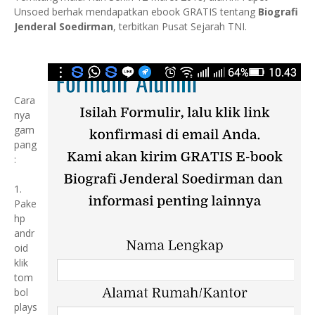
Unsoed berhak mendapatkan ebook GRATIS tentang
Biografi
Jenderal Soedirman
, terbitkan Pusat Sejarah TNI.
Cara
nya
gam
pang
:
1.
Pake
hp
andr
oid
klik
tom
bol
plays