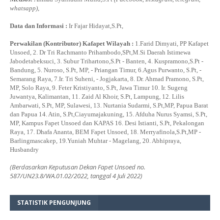
whatsapp)
,
Data dan Informasi :
Ir Fajar Hidayat,S.Pt,
Perwakilan (Kontributor) Kafapet Wilayah :
1.Farid Dimyati, PP Kafapet
Unsoed, 2. Dr Tri Rachmanto Prihambodo,SPt,M.Si Daerah Istimewa
Jabodetabeksuci, 3. Subur Trihartono,S.Pt - Banten, 4. Kuspramono,S.Pt -
Bandung, 5. Nuroso, S.Pt, MP, - Priangan Timur, 6.Agus Purwanto, S.Pt, -
Semarang Raya, 7.Ir. Tri Suheni, - Jogjakarta, 8. Dr. Ahmad Pramono, S.Pt,
MP, Solo Raya, 9. Feter Kristiyanto, S.Pt, Jawa Timur 10. Ir. Sugeng
Juwantya, Kalimantan, 11. Zaid Al Khoir, S.Pt, Lampung, 12. Lilis
Ambarwati, S.Pt, MP, Sulawesi, 13. Nurtania Sudarmi, S.Pt,MP, Papua Barat
dan Papua 14. Atin, S.Pt,Ciayumajakuning, 15. Afduha Nurus Syamsi, S.Pt,
MP, Kampus Fapet Unsoed dan KAPAS 16. Desi Istianti, S.Pt, Pekalongan
Raya, 17. Dhafa Ananta, BEM Fapet Unsoed, 18. Merryafinola,S.Pt,MP -
Barlingmascakep, 19.Yuniah Muhtar - Magelang, 20. Abhipraya,
Husbandry
(Berdasarkan Keputusan Dekan Fapet Unsoed no.
587/UN23.8/WA.01.02/2022, tanggal 4 Juli 2022)
STATISTIK PENGUNJUNG