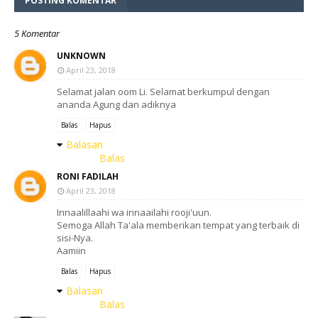
POSTING KOMENTAR
5 Komentar
UNKNOWN
April 23, 2018
Selamat jalan oom Li. Selamat berkumpul dengan
ananda Agung dan adiknya
Balas
Hapus
Balasan
Balas
RONI FADILAH
April 23, 2018
Innaalillaahi wa innaailahi rooji'uun.
Semoga Allah Ta'ala memberikan tempat yang terbaik di
sisi-Nya.
Aamiin
Balas
Hapus
Balasan
Balas