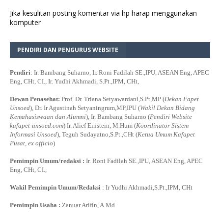
Jika kesulitan posting komentar via hp harap menggunakan
komputer
PENDIRI DAN PENGURUS WEBSITE
Pendiri
: Ir. Bambang Suharno, Ir. Roni Fadilah SE.,IPU, ASEAN Eng, APEC
Eng, CHt, CI., Ir. Yudhi Akhmadi, S.Pt.,IPM, CHt,
Dewan Penasehat:
Prof. Dr. Triana Setyawardani,S.Pt,MP (
Dekan Fapet
Unsoed
), Dr. Ir Agustinah Setyaningrum,MP,IPU (
Wakil Dekan Bidang
Kemahasiswaan dan Alumni
), Ir. Bambang Suharno (
Pendiri Website
kafapet-unsoed.com
) Ir. Alief Einstein, M.Hum (
Koordinator Sistem
Informasi Unsoed
), Teguh Sudayatno,S.Pt.,CHt (
Ketua Umum Kafapet
Pusat, ex officio
)
Pemimpin Umum/redaksi :
Ir. Roni Fadilah SE.,IPU, ASEAN Eng, APEC
Eng, CHt, CI.,
Wakil Pemimpin Umum/Redaksi
: Ir Yudhi Akhmadi,S.Pt.,IPM, CHt
Pemimpin Usaha :
Zanuar Arifin, A.Md