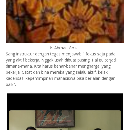
Ir. Ahmad Gozali
Sang instruktur dengan tegas menjawab," fokus saja pada
yang aktif bekerja. Nggak usah dibuat pusing. Hal itu terjadi
dimana-mana. Kita harus benar-benar menghargai yang
bekerja. Catat dan bina mereka yang selalu aktif, kelak
kaderisasi kepemimpinan mahasiswa bisa berjalan dengan
baik".