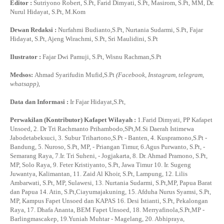
Editor :
Sutriyono Robert, S.Pt, Farid Dimyati, S.Pt, Masirom, S.Pt, MM, Dr.
Nurul Hidayat, S.Pt, M.Kom
Dewan Redaksi :
Nurfahmi Budianto,S.Pt, Nurtania Sudarmi, S.Pt, Fajar
Hidayat, S.Pt, Ajeng Wirachmi, S.Pt, Sri Maulidini, S.Pt
Ilustrator :
Fajar Dwi Pamuji, S.Pt, Wisnu Rachman,S.Pt
Medsos:
Ahmad Syarifudin Mufid,S.Pt
(Facebook, Instagram, telegram,
whatsapp)
,
Data dan Informasi :
Ir Fajar Hidayat,S.Pt,
Perwakilan (Kontributor) Kafapet Wilayah :
1.Farid Dimyati, PP Kafapet
Unsoed, 2. Dr Tri Rachmanto Prihambodo,SPt,M.Si Daerah Istimewa
Jabodetabeksuci, 3. Subur Trihartono,S.Pt - Banten, 4. Kuspramono,S.Pt -
Bandung, 5. Nuroso, S.Pt, MP, - Priangan Timur, 6.Agus Purwanto, S.Pt, -
Semarang Raya, 7.Ir. Tri Suheni, - Jogjakarta, 8. Dr. Ahmad Pramono, S.Pt,
MP, Solo Raya, 9. Feter Kristiyanto, S.Pt, Jawa Timur 10. Ir. Sugeng
Juwantya, Kalimantan, 11. Zaid Al Khoir, S.Pt, Lampung, 12. Lilis
Ambarwati, S.Pt, MP, Sulawesi, 13. Nurtania Sudarmi, S.Pt,MP, Papua Barat
dan Papua 14. Atin, S.Pt,Ciayumajakuning, 15. Afduha Nurus Syamsi, S.Pt,
MP, Kampus Fapet Unsoed dan KAPAS 16. Desi Istianti, S.Pt, Pekalongan
Raya, 17. Dhafa Ananta, BEM Fapet Unsoed, 18. Merryafinola,S.Pt,MP -
Barlingmascakep, 19.Yuniah Muhtar - Magelang, 20. Abhipraya,