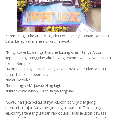
Karena begitu begitu dekat, jika Om Li punya bahan candaan
baru, kerap kali menemui Rachmawati.
"Ning, kowe kowe ngerti artine kuping ora?," tanya Gozali
kepada Ning, panggilan akrab Ning Rachmawati Siswadi suatu
hari di Kampus.
"Kaku njepiping," jawab Ning, sekenanya. kebetulan ia tahu
tebak-tebakan seperti ini.
"Kalau kerikil?"
"Keri nang sikil," jawab Ning lagi.
"Pinter kowe wkkkk," Keduanya tergelak.
"Suatu hari jika beliau punya lelucon baru jadi lagi-lagi
mencariku,' ujar Ning mengenang almarhum. Tak jarang
leluconnya tentang urusan reproduksi, alias lelucon dewasa,