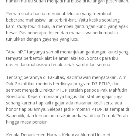
namun hal itu sudah menjadi hal biasa di kalangan peternakan.
Pernah suatu hari ia membuat lelucon yang membuat
beberapa mahasiswi lari terbirit-birit. Yaitu ketika sepulang
kami
study tour
di Bali, ia membeli gantungan kunci yang agak
besar. Pas beberapa dosen dan mahasiswa berkumpul ia
tunjukkan dengan gayanya yang lucu.
"Apa ini?," tanyanya sambil menunjukan gantungan kunci yang
ternyata berbentuk alat kelamin laki-laki . Sontak para ibu
dosen dan mahasiswa teriak-teriak sambil lari semua
Tentang perannya di Fakultas, Rachmawari mengatakan, Alm
Pak Gozali ikut merintis berdirinya program D3 PTUP, dan
sempat menjadi Direktur PTUP setelah periode Pak Mahfudin
Boediono. Kepemimpinannya bagus dan staf pengajar juga
senang karena tiap kali ngajar ada makanan kecil serta ada
honor tiap bulannya. Selepas jadi Pimpinan PTUP, ia sempat di
Bapendik, dan kemudian terakhir berkarya di lab Ternak Perah
hingga masa pensiun.
Kepala Departemen Humas Keluarga Alumni Unsoed