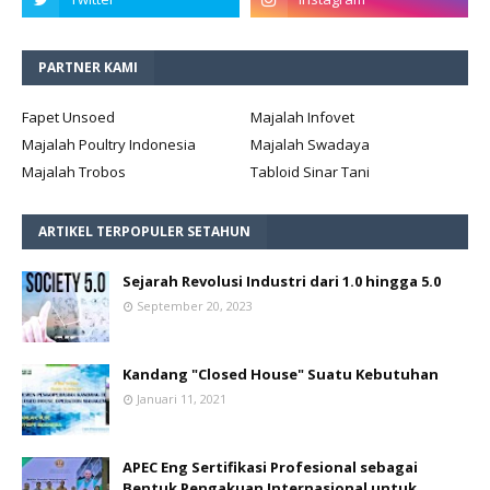
PARTNER KAMI
Fapet Unsoed
Majalah Infovet
Majalah Poultry Indonesia
Majalah Swadaya
Majalah Trobos
Tabloid Sinar Tani
ARTIKEL TERPOPULER SETAHUN
Sejarah Revolusi Industri dari 1.0 hingga 5.0
September 20, 2023
Kandang "Closed House" Suatu Kebutuhan
Januari 11, 2021
APEC Eng Sertifikasi Profesional sebagai
Bentuk Pengakuan Internasional untuk