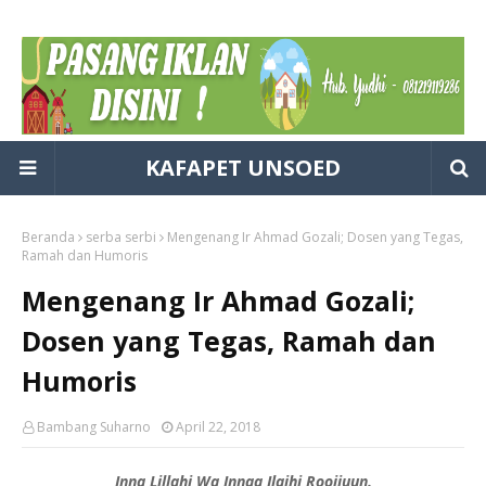
KAFAPET UNSOED
Beranda
serba serbi
Mengenang Ir Ahmad Gozali; Dosen yang Tegas,
Ramah dan Humoris
Mengenang Ir Ahmad Gozali;
Dosen yang Tegas, Ramah dan
Humoris
Bambang Suharno
April 22, 2018
Inna Lillahi Wa Innaa Ilaihi Roojiuun.