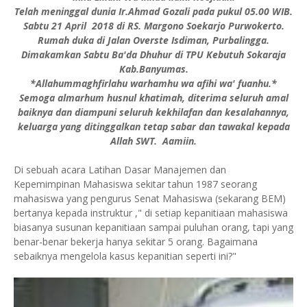
Telah meninggal dunia Ir.Ahmad Gozali pada pukul 05.00 WIB.
Sabtu 21 April 2018 di RS. Margono Soekarjo Purwokerto.
Rumah duka di Jalan Overste Isdiman, Purbalingga.
Dimakamkan Sabtu Ba'da Dhuhur di TPU Kebutuh Sokaraja
Kab.Banyumas.
*Allahummaghfirlahu warhamhu wa afihi wa' fuanhu.*
Semoga almarhum husnul khatimah, diterima seluruh amal
baiknya dan diampuni seluruh kekhilafan dan kesalahannya,
keluarga yang ditinggalkan tetap sabar dan tawakal kepada
Allah SWT. Aamiin.
Di sebuah acara Latihan Dasar Manajemen dan
Kepemimpinan Mahasiswa sekitar tahun 1987 seorang
mahasiswa yang pengurus Senat Mahasiswa (sekarang BEM)
bertanya kepada instruktur ," di setiap kepanitiaan mahasiswa
biasanya susunan kepanitiaan sampai puluhan orang, tapi yang
benar-benar bekerja hanya sekitar 5 orang. Bagaimana
sebaiknya mengelola kasus kepanitian seperti ini?"