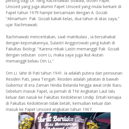
penting bagi Dr. Ning Rachmawati Siswadi, dosen Fapet
Unsoed yang juga alumni Fapet Unsoed yang mulai berkarir di
Fapet tahun 1979 hampir bersamaan dengan A. Gozali.
"Almarhum Pak Gozali kakak kelas, dua tahun di atas saya,"
ujar Rachmawati.
Rachmawati menceritakan, saat matrikulasi , ia bersahabat
dengan keponakannya, Sulastri Anggorowati yang kuliah di
Fakultas Biologi. "Karena mbak Lastri memanggil Pak Gozali
dengan sebutan oom Li, maka saya juga ikut-ikutan
memanggil beliau Om Li,"
Om Li lahir di Pati tahun 1941. Ia adalah putera dari pensiunan
Residen Pati, Jawa Tengah. Residen adalah jabatan di bawah
Gubernur di era Zaman Hindia Belanda hingga awal orde Baru.
Sebelum masuk Fapet, ia pernah di TNI Angkatan Laut lalu
keluar dan nasuk ke Fakultas Kedokteran Undip. Entah kenapa
di Fakultas Kedokteran tidak betah, kemudian keluar dan
masuk ke Fapet Unsoed angkatan tahun 1967.