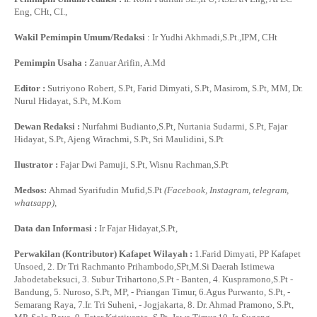
Eng, CHt, CI.,
Wakil Pemimpin Umum/Redaksi
: Ir Yudhi Akhmadi,S.Pt.,IPM, CHt
Pemimpin Usaha :
Zanuar Arifin, A.Md
Editor :
Sutriyono Robert, S.Pt, Farid Dimyati, S.Pt, Masirom, S.Pt, MM, Dr.
Nurul Hidayat, S.Pt, M.Kom
Dewan Redaksi :
Nurfahmi Budianto,S.Pt, Nurtania Sudarmi, S.Pt, Fajar
Hidayat, S.Pt, Ajeng Wirachmi, S.Pt, Sri Maulidini, S.Pt
Ilustrator :
Fajar Dwi Pamuji, S.Pt, Wisnu Rachman,S.Pt
Medsos:
Ahmad Syarifudin Mufid,S.Pt
(Facebook, Instagram, telegram,
whatsapp)
,
Data dan Informasi :
Ir Fajar Hidayat,S.Pt,
Perwakilan (Kontributor) Kafapet Wilayah :
1.Farid Dimyati, PP Kafapet
Unsoed, 2. Dr Tri Rachmanto Prihambodo,SPt,M.Si Daerah Istimewa
Jabodetabeksuci, 3. Subur Trihartono,S.Pt - Banten, 4. Kuspramono,S.Pt -
Bandung, 5. Nuroso, S.Pt, MP, - Priangan Timur, 6.Agus Purwanto, S.Pt, -
Semarang Raya, 7.Ir. Tri Suheni, - Jogjakarta, 8. Dr. Ahmad Pramono, S.Pt,