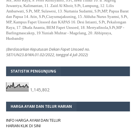
MP, Solo Raya, 9. Feter Kristiyanto, S.Pt, Jawa Timur 10. Ir. Sugeng
Juwantya, Kalimantan, 11. Zaid Al Khoir, S.Pt, Lampung, 12. Lilis
Ambarwati, S.Pt, MP, Sulawesi, 13. Nurtania Sudarmi, S.Pt,MP, Papua Barat
dan Papua 14. Atin, S.Pt,Ciayumajakuning, 15. Afduha Nurus Syamsi, S.Pt,
MP, Kampus Fapet Unsoed dan KAPAS 16. Desi Istianti, S.Pt, Pekalongan
Raya, 17. Dhafa Ananta, BEM Fapet Unsoed, 18. Merryafinola,S.Pt,MP -
Barlingmascakep, 19.Yuniah Muhtar - Magelang, 20. Abhipraya,
Husbandry
(Berdasarkan Keputusan Dekan Fapet Unsoed no.
587/UN23.8/WA.01.02/2022, tanggal 4 Juli 2022)
STATISTIK PENGUNJUNG
1,145,802
HARGA AYAM DAN TELUR HARIAN
INFO HARGA AYAM DAN TELUR
HARIAN KLIK DI SINI