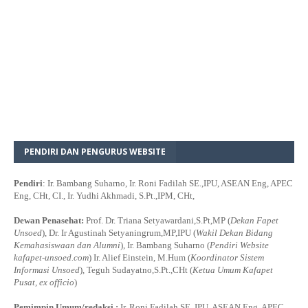
PENDIRI DAN PENGURUS WEBSITE
Pendiri
: Ir. Bambang Suharno, Ir. Roni Fadilah SE.,IPU, ASEAN Eng, APEC
Eng, CHt, CI., Ir. Yudhi Akhmadi, S.Pt.,IPM, CHt,
Dewan Penasehat:
Prof. Dr. Triana Setyawardani,S.Pt,MP (
Dekan Fapet
Unsoed
), Dr. Ir Agustinah Setyaningrum,MP,IPU (
Wakil Dekan Bidang
Kemahasiswaan dan Alumni
), Ir. Bambang Suharno (
Pendiri Website
kafapet-unsoed.com
) Ir. Alief Einstein, M.Hum (
Koordinator Sistem
Informasi Unsoed
), Teguh Sudayatno,S.Pt.,CHt (
Ketua Umum Kafapet
Pusat, ex officio
)
Pemimpin Umum/redaksi :
Ir. Roni Fadilah SE.,IPU, ASEAN Eng, APEC