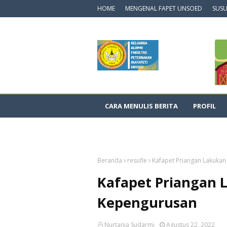
HOME
MENGENAL FAPET UNSOED
SUSU
CARA MENULIS BERITA
PROFIL
DOKUMENTASI VIDEO
Beranda
resufle
Kafapet Priangan Lakukan
Kafapet Priangan 
Kepengurusan
Nurtania Sudarmi
Agustus 22, 2022