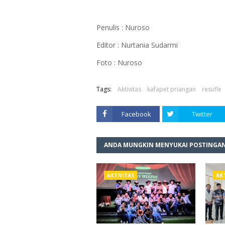
Penulis : Nuroso
Editor : Nurtania Sudarmi
Foto : Nuroso
Tags:
Aktivitas
kafapet priangan
resufle
Facebook
Twitter
ANDA MUNGKIN MENYUKAI POSTINGAN
AKTIVITAS
AKT