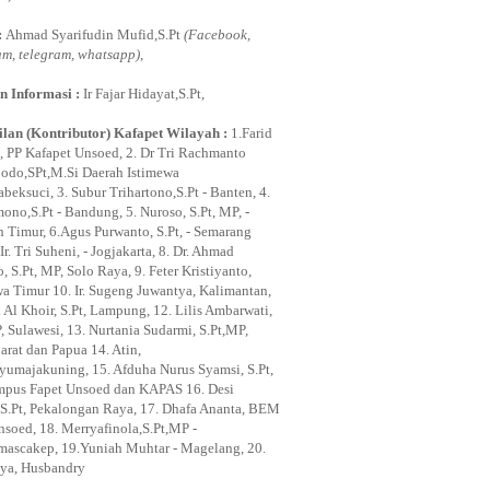
:
Ahmad Syarifudin Mufid,S.Pt
(Facebook,
am, telegram, whatsapp)
,
n Informasi :
Ir Fajar Hidayat,S.Pt,
lan (Kontributor) Kafapet Wilayah :
1.Farid
, PP Kafapet Unsoed, 2. Dr Tri Rachmanto
odo,SPt,M.Si Daerah Istimewa
beksuci, 3. Subur Trihartono,S.Pt - Banten, 4.
ono,S.Pt - Bandung, 5. Nuroso, S.Pt, MP, -
n Timur, 6.Agus Purwanto, S.Pt, - Semarang
Ir. Tri Suheni, - Jogjakarta, 8. Dr. Ahmad
 S.Pt, MP, Solo Raya, 9. Feter Kristiyanto,
awa Timur 10. Ir. Sugeng Juwantya, Kalimantan,
 Al Khoir, S.Pt, Lampung, 12. Lilis Ambarwati,
, Sulawesi, 13. Nurtania Sudarmi, S.Pt,MP,
arat dan Papua 14. Atin,
ayumajakuning, 15. Afduha Nurus Syamsi, S.Pt,
pus Fapet Unsoed dan KAPAS 16. Desi
i, S.Pt, Pekalongan Raya, 17. Dhafa Ananta, BEM
nsoed, 18. Merryafinola,S.Pt,MP -
mascakep, 19.Yuniah Muhtar - Magelang, 20.
ya, Husbandry