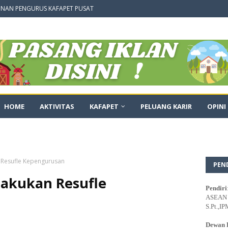
NAN PENGURUS KAFAPET PUSAT
HOME
AKTIVITAS
KAFAPET
PELUANG KARIR
OPINI
 Resufle Kepengurusan
PEN
Lakukan Resufle
Pendiri
ASEAN E
S.Pt.,IP
Dewan 