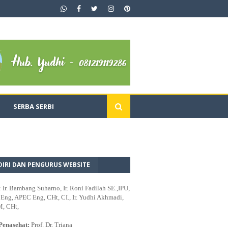
SERBA SERBI
DIRI DAN PENGURUS WEBSITE
: Ir. Bambang Suharno, Ir. Roni Fadilah SE.,IPU,
ng, APEC Eng, CHt, CI., Ir. Yudhi Akhmadi,
M, CHt,
Penasehat:
Prof. Dr. Triana