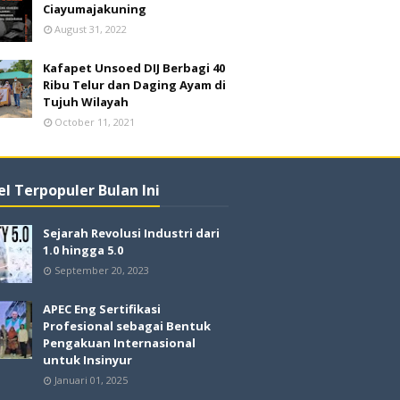
Ciayumajakuning
August 31, 2022
Kafapet Unsoed DIJ Berbagi 40
Ribu Telur dan Daging Ayam di
Tujuh Wilayah
October 11, 2021
el Terpopuler Bulan Ini
Sejarah Revolusi Industri dari
1.0 hingga 5.0
September 20, 2023
APEC Eng Sertifikasi
Profesional sebagai Bentuk
Pengakuan Internasional
untuk Insinyur
Januari 01, 2025