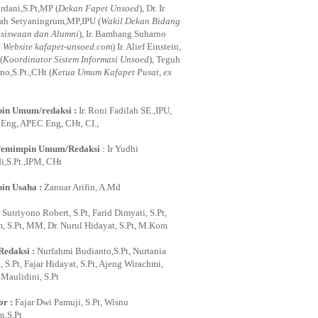
rdani,S.Pt,MP (
Dekan Fapet Unsoed
), Dr. Ir
ah Setyaningrum,MP,IPU (
Wakil Dekan Bidang
siswaan dan Alumni
), Ir. Bambang Suharno
i Website kafapet-unsoed.com
) Ir. Alief Einstein,
(
Koordinator Sistem Informasi Unsoed
), Teguh
no,S.Pt.,CHt (
Ketua Umum Kafapet Pusat, ex
in Umum/redaksi :
Ir. Roni Fadilah SE.,IPU,
ng, APEC Eng, CHt, CI.,
Pemimpin Umum/Redaksi
: Ir Yudhi
,S.Pt.,IPM, CHt
in Usaha :
Zanuar Arifin, A.Md
:
Sutriyono Robert, S.Pt, Farid Dimyati, S.Pt,
, S.Pt, MM, Dr. Nurul Hidayat, S.Pt, M.Kom
Redaksi :
Nurfahmi Budianto,S.Pt, Nurtania
 S.Pt, Fajar Hidayat, S.Pt, Ajeng Wirachmi,
i Maulidini, S.Pt
or :
Fajar Dwi Pamuji, S.Pt, Wisnu
,S.Pt