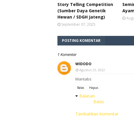
Story Telling Competition
Semin
(Sumber Daya Genetik
Ayam
Hewan / SDGH Jateng)
Augu
September 07, 2025
POSTING KOMENTAR
1 Komentar
WIDODO
Agustus 23, 2022
Mantabs
Balas
Hapus
Balasan
Balas
Tambahkan komentar