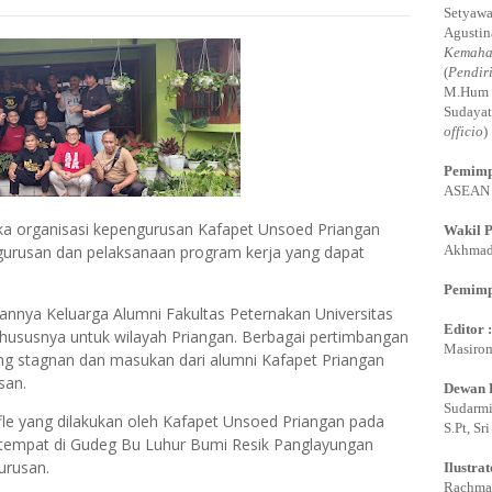
Setyawa
Agustin
Kemaha
(
Pendir
M.Hum 
Sudayat
officio
)
Pemimp
ASEAN E
a organisasi kepengurusan Kafapet Unsoed Priangan
Wakil 
rusan dan pelaksanaan program kerja yang dapat
Akhmadi
Pemimp
lannya Keluarga Alumni Fakultas Peternakan Universitas
Editor 
hususnya untuk wilayah Priangan. Berbagai pertimbangan
Masirom
ang stagnan dan masukan dari alumni Kafapet Priangan
san.
Dewan 
Sudarmi,
le yang dilakukan oleh Kafapet Unsoed Priangan pada
S.Pt, Sr
ertempat di Gudeg Bu Luhur Bumi Resik Panglayungan
urusan.
Ilustrat
Rachman