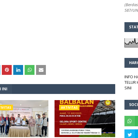
(Berdas
587/UN2
STA
HAR
INFO 
TELUR 
SINI
 INI
SOCI
IVITAS
AKTIVITAS