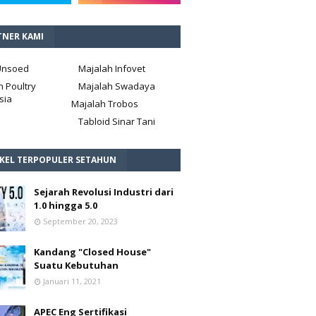
TNER KAMI
Unsoed
Majalah Infovet
h Poultry
Majalah Swadaya
sia
Majalah Trobos
Tabloid Sinar Tani
IKEL TERPOPULER SETAHUN
Sejarah Revolusi Industri dari
1.0 hingga 5.0
September 20, 2023
Kandang "Closed House"
Suatu Kebutuhan
Januari 11, 2021
APEC Eng Sertifikasi