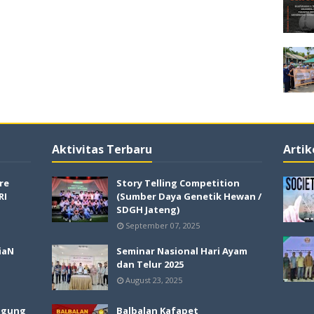
Aktivitas Terbaru
Artik
re
Story Telling Competition
RI
(Sumber Daya Genetik Hewan /
SDGH Jateng)
September 07, 2025
iaN
Seminar Nasional Hari Ayam
dan Telur 2025
August 23, 2025
agung
Balbalan Kafapet