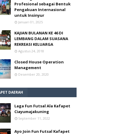
Profesional sebagai Bentuk
Pengakuan Internasional
untuk Insinyur
Januari 01, 2025
KAJIAN BULANAN KE 46 DI
LEMBANG DALAM SUASANA
REKREASI KELUARGA
Agustus 24, 2018
Closed House Operation
Management
Desember 20, 2020
APET DAERAH
Laga Fun Futsal Ala Kafapet
Ciayumajakuning
September 11, 2022
Ayo Join Fun Futsal Kafapet