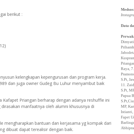
Medsos
ai berikut :
Instagr
Data da
Perwaki
Dimyati
12)
Prihamb
Jabodeta
Kuspram
Prianga
Raya, 7.
Pramono,
 menyusun kelengkapan kepengurusan dan program kerja.
S.Pt, J
 1989 dan juga owner Gudeg Bu Luhur menyambut baik
11. Zaid
S.Pt, MP
Papua B
Kafapet Priangan berharap dengan adanya reshuffle ini
S.Pt,Ci
 dirasakan manfaatnya oleh alumni khususnya di
MP, Kam
Istiant
Fapet U
huffle mengharapkan bantuan dan kerjasama yg kompak dari
Barling
Abhipra
 dibuat dapat terealisir dengan baik.