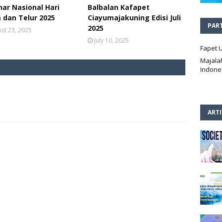
ar Nasional Hari
Balbalan Kafapet
 dan Telur 2025
Ciayumajakuning Edisi Juli
PAR
2025
st 23, 2025
July 10, 2025
Fapet 
Majala
Indone
ART