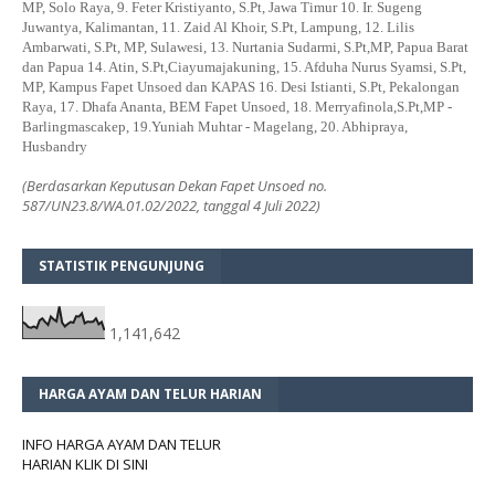
MP, Solo Raya, 9. Feter Kristiyanto, S.Pt, Jawa Timur 10. Ir. Sugeng
Juwantya, Kalimantan, 11. Zaid Al Khoir, S.Pt, Lampung, 12. Lilis
Ambarwati, S.Pt, MP, Sulawesi, 13. Nurtania Sudarmi, S.Pt,MP, Papua Barat
dan Papua 14. Atin, S.Pt,Ciayumajakuning, 15. Afduha Nurus Syamsi, S.Pt,
MP, Kampus Fapet Unsoed dan KAPAS 16. Desi Istianti, S.Pt, Pekalongan
Raya, 17. Dhafa Ananta, BEM Fapet Unsoed, 18. Merryafinola,S.Pt,MP -
Barlingmascakep, 19.Yuniah Muhtar - Magelang, 20. Abhipraya,
Husbandry
(Berdasarkan Keputusan Dekan Fapet Unsoed no.
587/UN23.8/WA.01.02/2022, tanggal 4 Juli 2022)
STATISTIK PENGUNJUNG
1,141,642
HARGA AYAM DAN TELUR HARIAN
INFO HARGA AYAM DAN TELUR
HARIAN KLIK DI SINI