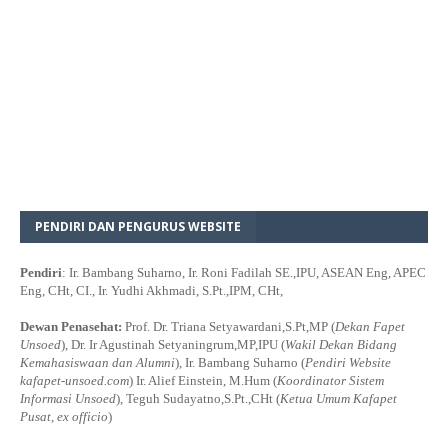
PENDIRI DAN PENGURUS WEBSITE
Pendiri
: Ir. Bambang Suharno, Ir. Roni Fadilah SE.,IPU, ASEAN Eng, APEC
Eng, CHt, CI., Ir. Yudhi Akhmadi, S.Pt.,IPM, CHt,
Dewan Penasehat:
Prof. Dr. Triana Setyawardani,S.Pt,MP (
Dekan Fapet
Unsoed
), Dr. Ir Agustinah Setyaningrum,MP,IPU (
Wakil Dekan Bidang
Kemahasiswaan dan Alumni
), Ir. Bambang Suharno (
Pendiri Website
kafapet-unsoed.com
) Ir. Alief Einstein, M.Hum (
Koordinator Sistem
Informasi Unsoed
), Teguh Sudayatno,S.Pt.,CHt (
Ketua Umum Kafapet
Pusat, ex officio
)