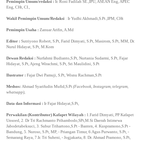
Pemimpin Umum/redaksi :
Ir. Roni Fadilah SE.,IPU, ASEAN Eng, APEC
Eng, CHt, CI.,
Wakil Pemimpin Umum/Redaksi
: Ir Yudhi Akhmadi,S.Pt.,IPM, CHt
Pemimpin Usaha :
Zanuar Arifin, A.Md
Editor :
Sutriyono Robert, S.Pt, Farid Dimyati, S.Pt, Masirom, S.Pt, MM, Dr.
Nurul Hidayat, S.Pt, M.Kom
Dewan Redaksi :
Nurfahmi Budianto,S.Pt, Nurtania Sudarmi, S.Pt, Fajar
Hidayat, S.Pt, Ajeng Wirachmi, S.Pt, Sri Maulidini, S.Pt
Ilustrator :
Fajar Dwi Pamuji, S.Pt, Wisnu Rachman,S.Pt
Medsos:
Ahmad Syarifudin Mufid,S.Pt
(Facebook, Instagram, telegram,
whatsapp)
,
Data dan Informasi :
Ir Fajar Hidayat,S.Pt,
Perwakilan (Kontributor) Kafapet Wilayah :
1.Farid Dimyati, PP Kafapet
Unsoed, 2. Dr Tri Rachmanto Prihambodo,SPt,M.Si Daerah Istimewa
Jabodetabeksuci, 3. Subur Trihartono,S.Pt - Banten, 4. Kuspramono,S.Pt -
Bandung, 5. Nuroso, S.Pt, MP, - Priangan Timur, 6.Agus Purwanto, S.Pt, -
Semarang Raya, 7.Ir. Tri Suheni, - Jogjakarta, 8. Dr. Ahmad Pramono, S.Pt,