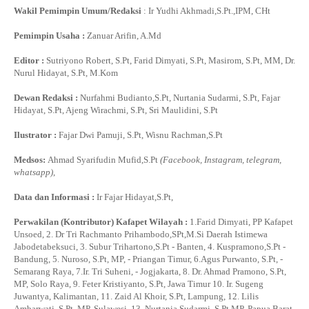
Wakil Pemimpin Umum/Redaksi
: Ir Yudhi Akhmadi,S.Pt.,IPM, CHt
Pemimpin Usaha :
Zanuar Arifin, A.Md
Editor :
Sutriyono Robert, S.Pt, Farid Dimyati, S.Pt, Masirom, S.Pt, MM, Dr.
Nurul Hidayat, S.Pt, M.Kom
Dewan Redaksi :
Nurfahmi Budianto,S.Pt, Nurtania Sudarmi, S.Pt, Fajar
Hidayat, S.Pt, Ajeng Wirachmi, S.Pt, Sri Maulidini, S.Pt
Ilustrator :
Fajar Dwi Pamuji, S.Pt, Wisnu Rachman,S.Pt
Medsos:
Ahmad Syarifudin Mufid,S.Pt
(Facebook, Instagram, telegram,
whatsapp)
,
Data dan Informasi :
Ir Fajar Hidayat,S.Pt,
Perwakilan (Kontributor) Kafapet Wilayah :
1.Farid Dimyati, PP Kafapet
Unsoed, 2. Dr Tri Rachmanto Prihambodo,SPt,M.Si Daerah Istimewa
Jabodetabeksuci, 3. Subur Trihartono,S.Pt - Banten, 4. Kuspramono,S.Pt -
Bandung, 5. Nuroso, S.Pt, MP, - Priangan Timur, 6.Agus Purwanto, S.Pt, -
Semarang Raya, 7.Ir. Tri Suheni, - Jogjakarta, 8. Dr. Ahmad Pramono, S.Pt,
MP, Solo Raya, 9. Feter Kristiyanto, S.Pt, Jawa Timur 10. Ir. Sugeng
Juwantya, Kalimantan, 11. Zaid Al Khoir, S.Pt, Lampung, 12. Lilis
Ambarwati, S.Pt, MP, Sulawesi, 13. Nurtania Sudarmi, S.Pt,MP, Papua Barat