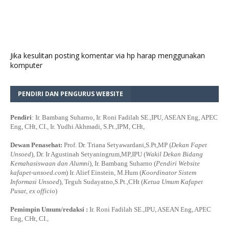
Jika kesulitan posting komentar via hp harap menggunakan
komputer
PENDIRI DAN PENGURUS WEBSITE
Pendiri
: Ir. Bambang Suharno, Ir. Roni Fadilah SE.,IPU, ASEAN Eng, APEC
Eng, CHt, CI., Ir. Yudhi Akhmadi, S.Pt.,IPM, CHt,
Dewan Penasehat:
Prof. Dr. Triana Setyawardani,S.Pt,MP (
Dekan Fapet
Unsoed
), Dr. Ir Agustinah Setyaningrum,MP,IPU (
Wakil Dekan Bidang
Kemahasiswaan dan Alumni
), Ir. Bambang Suharno (
Pendiri Website
kafapet-unsoed.com
) Ir. Alief Einstein, M.Hum (
Koordinator Sistem
Informasi Unsoed
), Teguh Sudayatno,S.Pt.,CHt (
Ketua Umum Kafapet
Pusat, ex officio
)
Pemimpin Umum/redaksi :
Ir. Roni Fadilah SE.,IPU, ASEAN Eng, APEC
Eng, CHt, CI.,