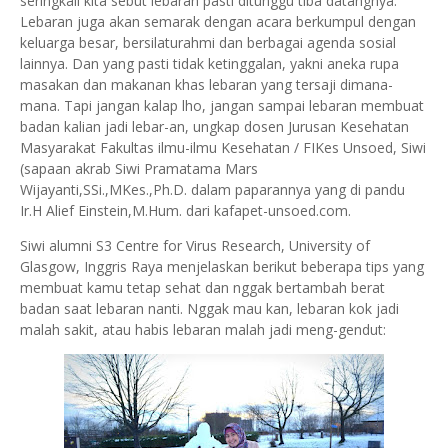
seringkali kita sebut lebaran pasti ditunggu tiba datangnya.
Lebaran juga akan semarak dengan acara berkumpul dengan
keluarga besar, bersilaturahmi dan berbagai agenda sosial
lainnya. Dan yang pasti tidak ketinggalan, yakni aneka rupa
masakan dan makanan khas lebaran yang tersaji dimana-
mana. Tapi jangan kalap lho, jangan sampai lebaran membuat
badan kalian jadi lebar-an, ungkap dosen Jurusan Kesehatan
Masyarakat Fakultas ilmu-ilmu Kesehatan / FIKes Unsoed, Siwi
(sapaan akrab Siwi Pramatama Mars
Wijayanti,SSi.,MKes.,Ph.D. dalam paparannya yang di pandu
Ir.H Alief Einstein,M.Hum. dari kafapet-unsoed.com.
Siwi alumni S3 Centre for Virus Research, University of
Glasgow, Inggris Raya menjelaskan berikut beberapa tips yang
membuat kamu tetap sehat dan nggak bertambah berat
badan saat lebaran nanti. Nggak mau kan, lebaran kok jadi
malah sakit, atau habis lebaran malah jadi meng-gendut: