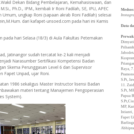
.n.Wakil Dekan Bidang Pembelajaran, Kemahasiswaan, dan
 M.Si., Ph.D., IPM., kembali Ir Roni Fadilah, SE, IPU, APEC
Medsos
h Umum, ungkap Roni (sapaan akrab Roni Fadilah) selesai
Instagr
tein,M.Hum. dari kafapet-unsoed.com pada hari ini Kamis
Data da
Perwaki
pada hari Selasa (18/3) di Aula Fakultas Peternakan
Dimyati
Prihamb
Jabodeta
, Jatinangor sudah tercatat ke-2 kali menjadi
Kuspram
njadi Narasumber Sertifikasi Kompetensi Badan
Prianga
engan Skema Perunggasan Level 6 dan Supervisor
Raya, 7.
 Fapet Unpad, ujar Roni.
Pramono,
S.Pt, J
atan 1986 sekaligus Master Instructor lisensi Badan
11. Zaid
membawakan materi tentang Manajemen Pengoperasian
S.Pt, MP
Papua B
es System).
S.Pt,Ci
MP, Kam
Istiant
Fapet U
Barling
Abhipra