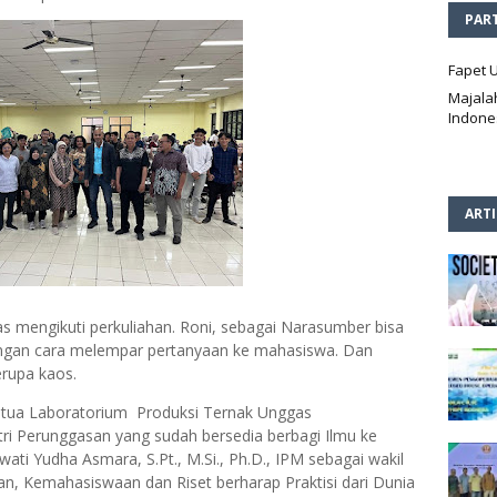
PAR
Fapet 
Majala
Indone
ART
 mengikuti perkuliahan. Roni, sebagai Narasumber bisa
ngan cara melempar pertanyaan ke mahasiswa. Dan
erupa kaos.
 Ketua Laboratorium Produksi Ternak Unggas
stri Perunggasan yang sudah bersedia berbagi Ilmu ke
ati Yudha Asmara, S.Pt., M.Si., Ph.D., IPM sebagai wakil
n, Kemahasiswaan dan Riset berharap Praktisi dari Dunia