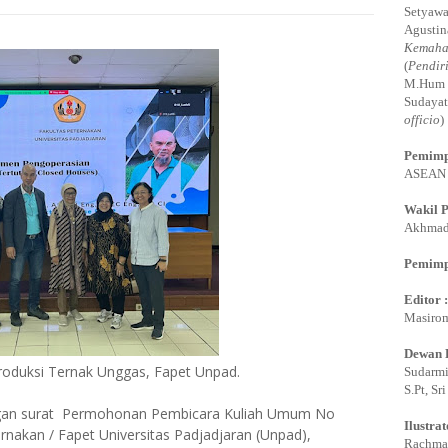
Setyawa
Agustin
Kemaha
(
Pendir
M.Hum 
Sudayat
officio
)
Pemimp
ASEAN E
Wakil 
Akhmadi
Pemimp
Editor 
Masirom
Dewan 
oduksi Ternak Unggas, Fapet Unpad.
Sudarmi,
S.Pt, Sr
gan surat Permohonan Pembicara Kuliah Umum No
Ilustrat
rnakan / Fapet Universitas Padjadjaran (Unpad),
Rachman