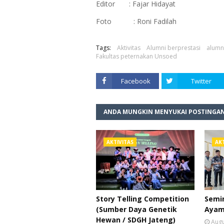
Editor : Fajar Hidayat
Foto : Roni Fadilah
Tags:
Aktivitas
Alumni berprestasi
alumn
Fakultas peternakan Unsoed
Facebook
Twitter
ANDA MUNGKIN MENYUKAI POSTINGAN
AKTIVITAS
AKT
Story Telling Competition
Semin
(Sumber Daya Genetik
Ayam
Hewan / SDGH Jateng)
Augu