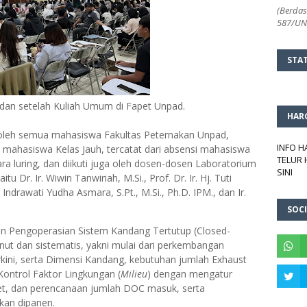
(Berdas
587/UN2
STA
an setelah Kuliah Umum di Fapet Unpad.
HAR
 oleh semua mahasiswa Fakultas Peternakan Unpad,
INFO 
n mahasiswa Kelas Jauh, tercatat dari absensi mahasiswa
TELUR 
ra luring, dan diikuti juga oleh dosen-dosen Laboratorium
SINI
 Dr. Ir. Wiwin Tanwiriah, M.Si., Prof. Dr. Ir. Hj. Tuti
. Indrawati Yudha Asmara, S.Pt., M.Si., Ph.D. IPM., dan Ir.
SOCI
n Pengoperasian Sistem Kandang Tertutup (Closed-
ut dan sistematis, yakni mulai dari perkembangan
rkini, serta Dimensi Kandang, kebutuhan jumlah Exhaust
ontrol Faktor Lingkungan (
Milieu
) dengan mengatur
Inlet, dan perencanaan jumlah DOC masuk, serta
an dipanen.