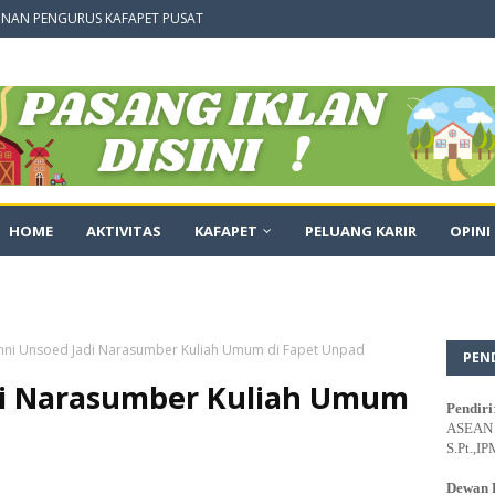
NAN PENGURUS KAFAPET PUSAT
HOME
AKTIVITAS
KAFAPET
PELUANG KARIR
OPINI
mni Unsoed Jadi Narasumber Kuliah Umum di Fapet Unpad
PEN
di Narasumber Kuliah Umum
Pendiri
ASEAN E
S.Pt.,IP
Dewan 