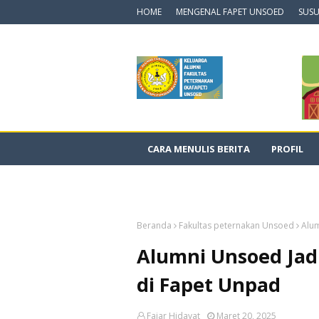
HOME
MENGENAL FAPET UNSOED
SUSU
CARA MENULIS BERITA
PROFIL
DOKUMENTASI VIDEO
Beranda
Fakultas peternakan Unsoed
Alu
Alumni Unsoed Ja
di Fapet Unpad
Fajar Hidayat
Maret 20, 2025