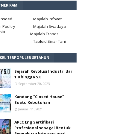
TNER KAMI
Unsoed
Majalah Infovet
h Poultry
Majalah Swadaya
sia
Majalah Trobos
Tabloid Sinar Tani
IKEL TERPOPULER SETAHUN
Sejarah Revolusi Industri dari
1.0 hingga 5.0
September 20, 2023
Kandang "Closed House"
Suatu Kebutuhan
Januari 11, 2021
APEC Eng Sertifikasi
Profesional sebagai Bentuk
Pengakuan Internasional