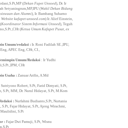
rdani,S.Pt,MP (
Dekan Fapet Unsoed
), Dr. Ir
ah Setyaningrum,MP,IPU (
Wakil Dekan Bidang
siswaan dan Alumni
), Ir. Bambang Suharno
i Website kafapet-unsoed.com
) Ir. Alief Einstein,
(
Koordinator Sistem Informasi Unsoed
), Teguh
no,S.Pt.,CHt (
Ketua Umum Kafapet Pusat, ex
in Umum/redaksi :
Ir. Roni Fadilah SE.,IPU,
ng, APEC Eng, CHt, CI.,
Pemimpin Umum/Redaksi
: Ir Yudhi
,S.Pt.,IPM, CHt
in Usaha :
Zanuar Arifin, A.Md
:
Sutriyono Robert, S.Pt, Farid Dimyati, S.Pt,
, S.Pt, MM, Dr. Nurul Hidayat, S.Pt, M.Kom
Redaksi :
Nurfahmi Budianto,S.Pt, Nurtania
 S.Pt, Fajar Hidayat, S.Pt, Ajeng Wirachmi,
i Maulidini, S.Pt
or :
Fajar Dwi Pamuji, S.Pt, Wisnu
,S.Pt