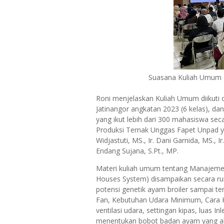
Suasana Kuliah Umum d
Roni menjelaskan Kuliah Umum diikuti
Jatinangor angkatan 2023 (6 kelas), da
yang ikut lebih dari 300 mahasiswa seca
Produksi Ternak Unggas Fapet Unpad yaitu
Widjastuti, MS., Ir. Dani Garnida, MS., Ir
Endang Sujana, S.Pt., MP.
Materi kuliah umum tentang Manajeme
Houses System) disampaikan secara run
potensi genetik ayam broiler sampai te
Fan, Kebutuhan Udara Minimum, Cara K
ventilasi udara, settingan kipas, luas 
menentukan bobot badan ayam yang ak