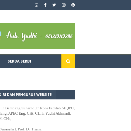
SERBA SERBI
DIRI DAN PENGURUS WEBSITE
: Ir. Bambang Suharno, Ir. Roni Fadilah SE.,IPU,
ng, APEC Eng, CHt, CI., Ir. Yudhi Akhmadi,
M, CHt,
Penasehat:
Prof. Dr. Triana