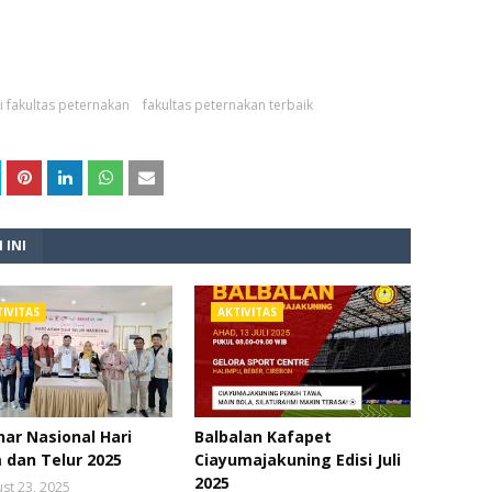
i fakultas peternakan
fakultas peternakan terbaik
 INI
IVITAS
AKTIVITAS
ar Nasional Hari
Balbalan Kafapet
 dan Telur 2025
Ciayumajakuning Edisi Juli
2025
st 23, 2025