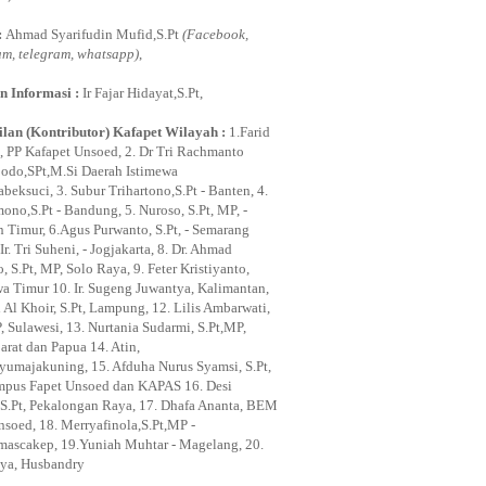
:
Ahmad Syarifudin Mufid,S.Pt
(Facebook,
am, telegram, whatsapp)
,
n Informasi :
Ir Fajar Hidayat,S.Pt,
lan (Kontributor) Kafapet Wilayah :
1.Farid
, PP Kafapet Unsoed, 2. Dr Tri Rachmanto
odo,SPt,M.Si Daerah Istimewa
beksuci, 3. Subur Trihartono,S.Pt - Banten, 4.
ono,S.Pt - Bandung, 5. Nuroso, S.Pt, MP, -
n Timur, 6.Agus Purwanto, S.Pt, - Semarang
Ir. Tri Suheni, - Jogjakarta, 8. Dr. Ahmad
 S.Pt, MP, Solo Raya, 9. Feter Kristiyanto,
awa Timur 10. Ir. Sugeng Juwantya, Kalimantan,
 Al Khoir, S.Pt, Lampung, 12. Lilis Ambarwati,
, Sulawesi, 13. Nurtania Sudarmi, S.Pt,MP,
arat dan Papua 14. Atin,
ayumajakuning, 15. Afduha Nurus Syamsi, S.Pt,
pus Fapet Unsoed dan KAPAS 16. Desi
i, S.Pt, Pekalongan Raya, 17. Dhafa Ananta, BEM
nsoed, 18. Merryafinola,S.Pt,MP -
mascakep, 19.Yuniah Muhtar - Magelang, 20.
ya, Husbandry