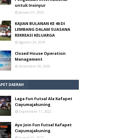
untuk Insinyur
Januari 01, 2025
KAJIAN BULANAN KE 46 DI
LEMBANG DALAM SUASANA
REKREASI KELUARGA
Agustus 24, 2018
Closed House Operation
Management
Desember 20, 2020
APET DAERAH
Laga Fun Futsal Ala Kafapet
Ciayumajakuning
September 11, 2022
Ayo Join Fun Futsal Kafapet
Ciayumajakuning
August 31, 2022