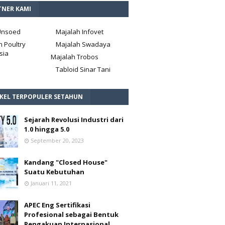
TNER KAMI
Unsoed
Majalah Infovet
h Poultry
Majalah Swadaya
sia
Majalah Trobos
Tabloid Sinar Tani
IKEL TERPOPULER SETAHUN
Sejarah Revolusi Industri dari
1.0 hingga 5.0
September 20, 2023
Kandang "Closed House"
Suatu Kebutuhan
Januari 11, 2021
APEC Eng Sertifikasi
Profesional sebagai Bentuk
Pengakuan Internasional