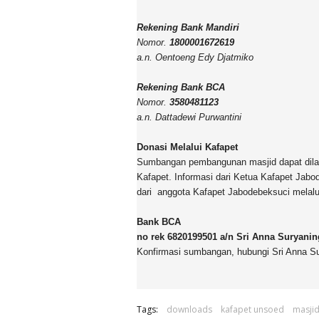
Rekening Bank Mandiri
Nomor.
1800001672619
a.n. Oentoeng Edy Djatmiko
Rekening Bank BCA
Nomor.
3580481123
a.n. Dattadewi Purwantini
Donasi Melalui Kafapet
Sumbangan pembangunan masjid dapat dilaku
Kafapet. Informasi dari Ketua Kafapet Jab
dari anggota Kafapet Jabodebeksuci melalu
Bank BCA
no rek 6820199501 a/n Sri Anna Suryanin
Konfirmasi sumbangan, hubungi
Sri Anna S
Tags:
downloads
kafapet unsoed
masjid