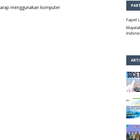
PAR
p harap menggunakan komputer
Fapet 
Majala
Indone
ART