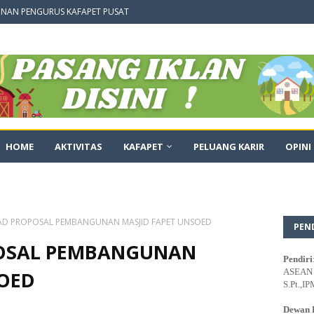
NAN PENGURUS KAFAPET PUSAT
HOME
AKTIVITAS
KAFAPET
PELUANG KARIR
OPINI
 PROPOSAL PEMBANGUNAN MASJID FAPET UNSOED
PEN
OSAL PEMBANGUNAN
Pendiri
ASEAN E
SOED
S.Pt.,IP
Dewan 