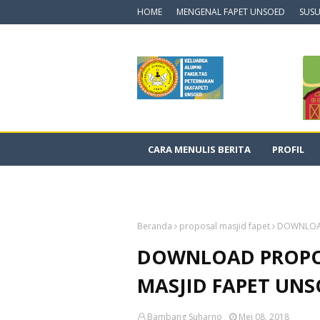
HOME
MENGENAL FAPET UNSOED
SUSU
CARA MENULIS BERITA
PROFIL
DOKUMENTASI VIDEO
Beranda
proposal masjid fapet
DOWNLOAD
DOWNLOAD PROP
MASJID FAPET UN
Bambang Suharno
Mei 08, 2018