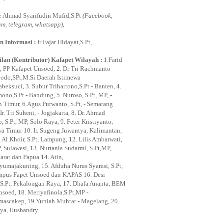
:
Ahmad Syarifudin Mufid,S.Pt
(Facebook,
am, telegram, whatsapp)
,
n Informasi :
Ir Fajar Hidayat,S.Pt,
lan (Kontributor) Kafapet Wilayah :
1.Farid
, PP Kafapet Unsoed, 2. Dr Tri Rachmanto
odo,SPt,M.Si Daerah Istimewa
beksuci, 3. Subur Trihartono,S.Pt - Banten, 4.
ono,S.Pt - Bandung, 5. Nuroso, S.Pt, MP, -
n Timur, 6.Agus Purwanto, S.Pt, - Semarang
Ir. Tri Suheni, - Jogjakarta, 8. Dr. Ahmad
 S.Pt, MP, Solo Raya, 9. Feter Kristiyanto,
awa Timur 10. Ir. Sugeng Juwantya, Kalimantan,
 Al Khoir, S.Pt, Lampung, 12. Lilis Ambarwati,
, Sulawesi, 13. Nurtania Sudarmi, S.Pt,MP,
arat dan Papua 14. Atin,
ayumajakuning, 15. Afduha Nurus Syamsi, S.Pt,
pus Fapet Unsoed dan KAPAS 16. Desi
i, S.Pt, Pekalongan Raya, 17. Dhafa Ananta, BEM
nsoed, 18. Merryafinola,S.Pt,MP -
mascakep, 19.Yuniah Muhtar - Magelang, 20.
ya, Husbandry