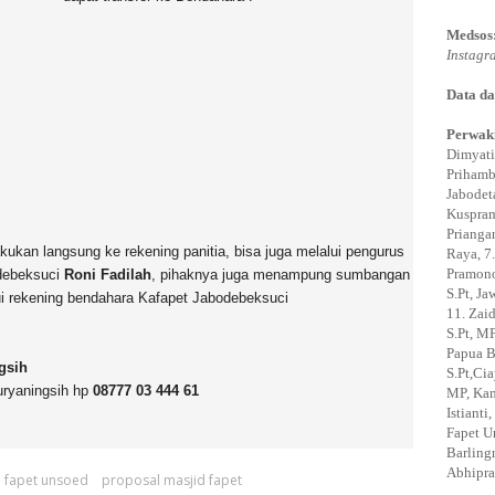
Medsos
Instagr
Data da
Perwaki
Dimyati
Prihamb
Jabodeta
Kuspram
Prianga
kan langsung ke rekening panitia, bisa juga melalui pengurus
Raya, 7.
Pramono,
odebeksuci
Roni Fadilah
, pihaknya juga menampung sumbangan
S.Pt, J
i rekening bendahara Kafapet Jabodebeksuci
11. Zaid
S.Pt, MP
Papua B
gsih
S.Pt,Ci
uryaningsih hp
08777 03 444 61
MP, Kam
Istiant
Fapet U
Barling
Abhipra
 fapet unsoed
proposal masjid fapet