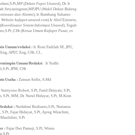
rdani,S.Pt,MP (
Dekan Fapet Unsoed
), Dr. Ir
ah Setyaningrum,MP,IPU (
Wakil Dekan Bidang
siswaan dan Alumni
), Ir. Bambang Suharno
i Website kafapet-unsoed.com
) Ir. Alief Einstein,
(
Koordinator Sistem Informasi Unsoed
), Teguh
no,S.Pt.,CHt (
Ketua Umum Kafapet Pusat, ex
in Umum/redaksi :
Ir. Roni Fadilah SE.,IPU,
ng, APEC Eng, CHt, CI.,
Pemimpin Umum/Redaksi
: Ir Yudhi
,S.Pt.,IPM, CHt
in Usaha :
Zanuar Arifin, A.Md
:
Sutriyono Robert, S.Pt, Farid Dimyati, S.Pt,
, S.Pt, MM, Dr. Nurul Hidayat, S.Pt, M.Kom
Redaksi :
Nurfahmi Budianto,S.Pt, Nurtania
 S.Pt, Fajar Hidayat, S.Pt, Ajeng Wirachmi,
i Maulidini, S.Pt
or :
Fajar Dwi Pamuji, S.Pt, Wisnu
,S.Pt