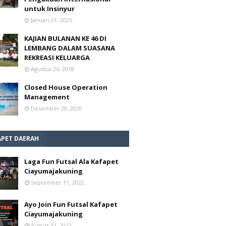
untuk Insinyur
Januari 01, 2025
KAJIAN BULANAN KE 46 DI
LEMBANG DALAM SUASANA
REKREASI KELUARGA
Agustus 24, 2018
Closed House Operation
Management
Desember 20, 2020
APET DAERAH
Laga Fun Futsal Ala Kafapet
Ciayumajakuning
September 11, 2022
Ayo Join Fun Futsal Kafapet
Ciayumajakuning
August 31, 2022