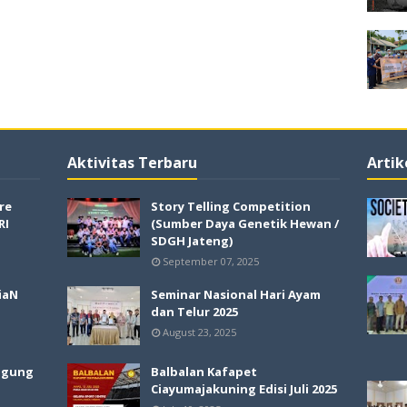
Aktivitas Terbaru
Artik
re
Story Telling Competition
RI
(Sumber Daya Genetik Hewan /
SDGH Jateng)
September 07, 2025
iaN
Seminar Nasional Hari Ayam
dan Telur 2025
August 23, 2025
agung
Balbalan Kafapet
Ciayumajakuning Edisi Juli 2025