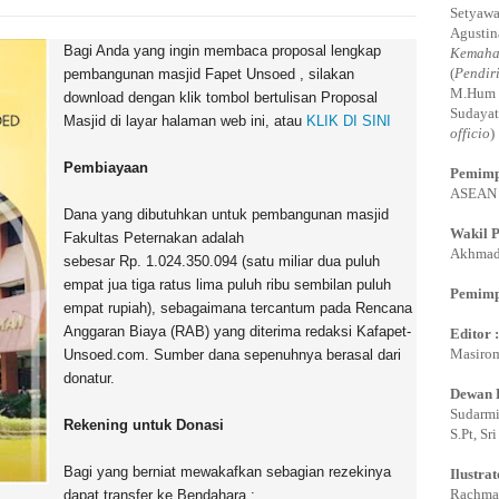
Setyawa
Agustin
Bagi Anda yang ingin membaca proposal lengkap
Kemaha
(
Pendir
pembangunan masjid Fapet Unsoed , silakan
M.Hum 
download dengan klik tombol bertulisan Proposal
Sudayat
Masjid di layar halaman web ini, atau
KLIK DI SINI
officio
)
Pembiayaan
Pemimp
ASEAN E
Dana yang dibutuhkan untuk p
embangunan
ma
sjid
Wakil 
Fakultas Peternakan
adalah
Akhmadi
sebesar
Rp.
1.024.350.094
(satu miliar
dua puluh
empat jua tiga ratus lima puluh ribu sembilan puluh
Pemimp
empat rupiah
)
, sebagaimana tercantum pada Rencana
Anggaran Biaya (RAB) yang diterima redaksi Kafapet-
Editor 
Masirom
Unsoed.com. Sumber dana sepenuhnya berasal dari
donatur.
Dewan 
Sudarmi,
Rekening untuk Donasi
S.Pt, Sr
Bagi yang berniat mewakafkan sebagian rezekinya
Ilustrat
Rachman
dapat transfer ke Bendahara :