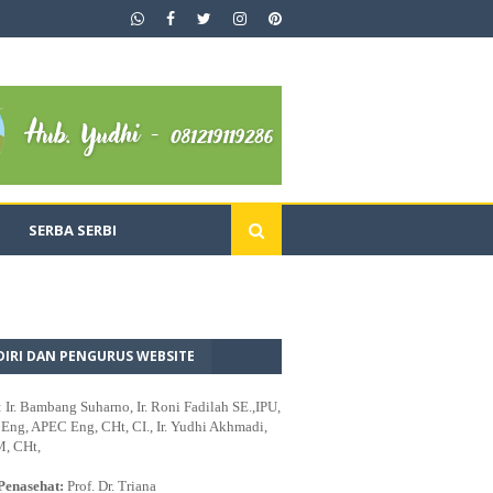
SERBA SERBI
DIRI DAN PENGURUS WEBSITE
: Ir. Bambang Suharno, Ir. Roni Fadilah SE.,IPU,
ng, APEC Eng, CHt, CI., Ir. Yudhi Akhmadi,
M, CHt,
Penasehat:
Prof. Dr. Triana