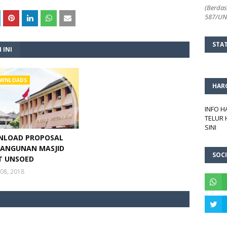
(Berdas
587/UN2
STA
 INI
WNLOADS
HAR
INFO 
TELUR 
SINI
LOAD PROPOSAL
ANGUNAN MASJID
SOCI
T UNSOED
08, 2018