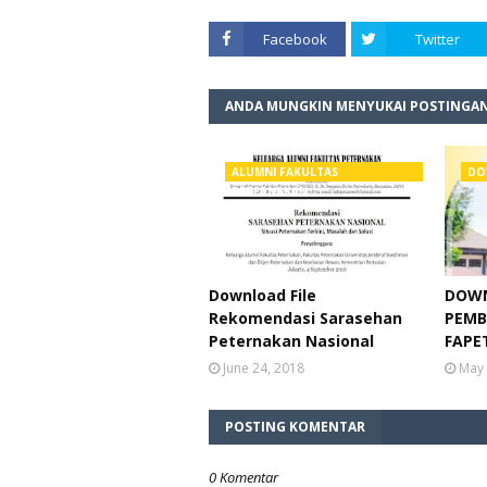
Facebook
Twitter
ANDA MUNGKIN MENYUKAI POSTINGAN
ALUMNI FAKULTAS
DO
PETERNAKAN
Download File
DOWN
Rekomendasi Sarasehan
PEMB
Peternakan Nasional
FAPE
June 24, 2018
May 
POSTING KOMENTAR
0 Komentar