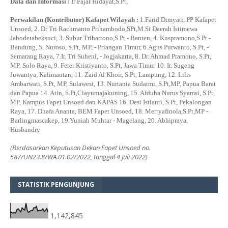
Data dan Informasi :
Ir Fajar Hidayat,S.Pt,
Perwakilan (Kontributor) Kafapet Wilayah :
1.Farid Dimyati, PP Kafapet
Unsoed, 2. Dr Tri Rachmanto Prihambodo,SPt,M.Si Daerah Istimewa
Jabodetabeksuci, 3. Subur Trihartono,S.Pt - Banten, 4. Kuspramono,S.Pt -
Bandung, 5. Nuroso, S.Pt, MP, - Priangan Timur, 6.Agus Purwanto, S.Pt, -
Semarang Raya, 7.Ir. Tri Suheni, - Jogjakarta, 8. Dr. Ahmad Pramono, S.Pt,
MP, Solo Raya, 9. Feter Kristiyanto, S.Pt, Jawa Timur 10. Ir. Sugeng
Juwantya, Kalimantan, 11. Zaid Al Khoir, S.Pt, Lampung, 12. Lilis
Ambarwati, S.Pt, MP, Sulawesi, 13. Nurtania Sudarmi, S.Pt,MP, Papua Barat
dan Papua 14. Atin, S.Pt,Ciayumajakuning, 15. Afduha Nurus Syamsi, S.Pt,
MP, Kampus Fapet Unsoed dan KAPAS 16. Desi Istianti, S.Pt, Pekalongan
Raya, 17. Dhafa Ananta, BEM Fapet Unsoed, 18. Merryafinola,S.Pt,MP -
Barlingmascakep, 19.Yuniah Muhtar - Magelang, 20. Abhipraya,
Husbandry
(Berdasarkan Keputusan Dekan Fapet Unsoed no.
587/UN23.8/WA.01.02/2022, tanggal 4 Juli 2022)
STATISTIK PENGUNJUNG
1,142,845