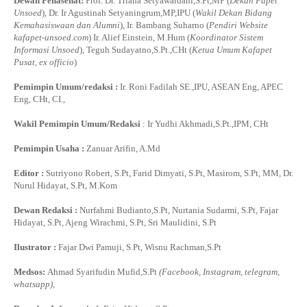
Dewan Penasehat:
Prof. Dr. Triana Setyawardani,S.Pt,MP (
Dekan Fapet
Unsoed
), Dr. Ir Agustinah Setyaningrum,MP,IPU (
Wakil Dekan Bidang
Kemahasiswaan dan Alumni
), Ir. Bambang Suharno (
Pendiri Website
kafapet-unsoed.com
) Ir. Alief Einstein, M.Hum (
Koordinator Sistem
Informasi Unsoed
), Teguh Sudayatno,S.Pt.,CHt (
Ketua Umum Kafapet
Pusat, ex officio
)
Pemimpin Umum/redaksi :
Ir. Roni Fadilah SE.,IPU, ASEAN Eng, APEC
Eng, CHt, CI.,
Wakil Pemimpin Umum/Redaksi
: Ir Yudhi Akhmadi,S.Pt.,IPM, CHt
Pemimpin Usaha :
Zanuar Arifin, A.Md
Editor :
Sutriyono Robert, S.Pt, Farid Dimyati, S.Pt, Masirom, S.Pt, MM, Dr.
Nurul Hidayat, S.Pt, M.Kom
Dewan Redaksi :
Nurfahmi Budianto,S.Pt, Nurtania Sudarmi, S.Pt, Fajar
Hidayat, S.Pt, Ajeng Wirachmi, S.Pt, Sri Maulidini, S.Pt
Ilustrator :
Fajar Dwi Pamuji, S.Pt, Wisnu Rachman,S.Pt
Medsos:
Ahmad Syarifudin Mufid,S.Pt
(Facebook, Instagram, telegram,
whatsapp)
,