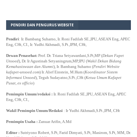
PENDIRI DAN PENGURUS WEBSITE
Pendiri
: Ir. Bambang Suharno, Ir. Roni Fadilah SE.,IPU, ASEAN Eng, APEC
Eng, CHt, CI., Ir. Yudhi Akhmadi, S.Pt.,IPM, CHt,
Dewan Penasehat:
Prof. Dr. Triana Setyawardani,S.Pt,MP (
Dekan Fapet
Unsoed
), Dr. Ir Agustinah Setyaningrum,MP,IPU (
Wakil Dekan Bidang
Kemahasiswaan dan Alumni
), Ir. Bambang Suharno (
Pendiri Website
kafapet-unsoed.com
) Ir. Alief Einstein, M.Hum (
Koordinator Sistem
Informasi Unsoed
), Teguh Sudayatno,S.Pt.,CHt (
Ketua Umum Kafapet
Pusat, ex officio
)
Pemimpin Umum/redaksi :
Ir. Roni Fadilah SE.,IPU, ASEAN Eng, APEC
Eng, CHt, CI.,
Wakil Pemimpin Umum/Redaksi
: Ir Yudhi Akhmadi,S.Pt.,IPM, CHt
Pemimpin Usaha :
Zanuar Arifin, A.Md
Editor :
Sutriyono Robert, S.Pt, Farid Dimyati, S.Pt, Masirom, S.Pt, MM, Dr.