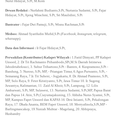
Nurul Hidayat, S.Pt, M.Kom
Dewan Redaksi :
Nurfahmi Budianto,S.Pt, Nurtania Sudarmi, S.Pt, Fajar
Hidayat, S.Pt, Ajeng Wirachmi, S.Pt, Sri Maulidini, S.Pt
Ilustrator :
Fajar Dwi Pamuji, S.Pt, Wisnu Rachman,S.Pt
Medsos:
Ahmad Syarifudin Mufid,S.Pt
(Facebook, Instagram, telegram,
whatsapp)
,
Data dan Informasi :
Ir Fajar Hidayat,S.Pt,
Perwakilan (Kontributor) Kafapet Wilayah :
1.Farid Dimyati, PP Kafapet
Unsoed, 2. Dr Tri Rachmanto Prihambodo,SPt,M.Si Daerah Istimewa
Jabodetabeksuci, 3. Subur Trihartono,S.Pt - Banten, 4. Kuspramono,S.Pt -
Bandung, 5. Nuroso, S.Pt, MP, - Priangan Timur, 6.Agus Purwanto, S.Pt, -
Semarang Raya, 7.Ir. Tri Suheni, - Jogjakarta, 8. Dr. Ahmad Pramono, S.Pt,
MP, Solo Raya, 9. Feter Kristiyanto, S.Pt, Jawa Timur 10. Ir. Sugeng
Juwantya, Kalimantan, 11. Zaid Al Khoir, S.Pt, Lampung, 12. Lilis
Ambarwati, S.Pt, MP, Sulawesi, 13. Nurtania Sudarmi, S.Pt,MP, Papua Barat
dan Papua 14. Atin, S.Pt,Ciayumajakuning, 15. Afduha Nurus Syamsi, S.Pt,
MP, Kampus Fapet Unsoed dan KAPAS 16. Desi Istianti, S.Pt, Pekalongan
Raya, 17. Dhafa Ananta, BEM Fapet Unsoed, 18. Merryafinola,S.Pt,MP -
Barlingmascakep, 19.Yuniah Muhtar - Magelang, 20. Abhipraya,
Husbandry