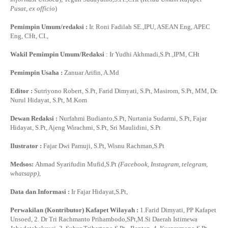
Pusat, ex officio
)
Pemimpin Umum/redaksi :
Ir. Roni Fadilah SE.,IPU, ASEAN Eng, APEC
Eng, CHt, CI.,
Wakil Pemimpin Umum/Redaksi
: Ir Yudhi Akhmadi,S.Pt.,IPM, CHt
Pemimpin Usaha :
Zanuar Arifin, A.Md
Editor :
Sutriyono Robert, S.Pt, Farid Dimyati, S.Pt, Masirom, S.Pt, MM, Dr.
Nurul Hidayat, S.Pt, M.Kom
Dewan Redaksi :
Nurfahmi Budianto,S.Pt, Nurtania Sudarmi, S.Pt, Fajar
Hidayat, S.Pt, Ajeng Wirachmi, S.Pt, Sri Maulidini, S.Pt
Ilustrator :
Fajar Dwi Pamuji, S.Pt, Wisnu Rachman,S.Pt
Medsos:
Ahmad Syarifudin Mufid,S.Pt
(Facebook, Instagram, telegram,
whatsapp)
,
Data dan Informasi :
Ir Fajar Hidayat,S.Pt,
Perwakilan (Kontributor) Kafapet Wilayah :
1.Farid Dimyati, PP Kafapet
Unsoed, 2. Dr Tri Rachmanto Prihambodo,SPt,M.Si Daerah Istimewa