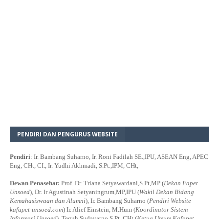
PENDIRI DAN PENGURUS WEBSITE
Pendiri
: Ir. Bambang Suharno, Ir. Roni Fadilah SE.,IPU, ASEAN Eng, APEC
Eng, CHt, CI., Ir. Yudhi Akhmadi, S.Pt.,IPM, CHt,
Dewan Penasehat:
Prof. Dr. Triana Setyawardani,S.Pt,MP (
Dekan Fapet
Unsoed
), Dr. Ir Agustinah Setyaningrum,MP,IPU (
Wakil Dekan Bidang
Kemahasiswaan dan Alumni
), Ir. Bambang Suharno (
Pendiri Website
kafapet-unsoed.com
) Ir. Alief Einstein, M.Hum (
Koordinator Sistem
Informasi Unsoed
), Teguh Sudayatno,S.Pt.,CHt (
Ketua Umum Kafapet