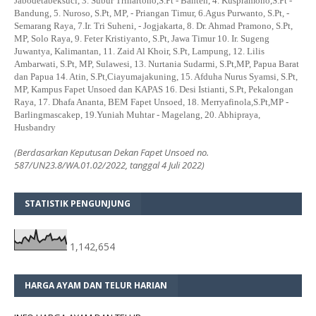
Jabodetabeksuci, 3. Subur Trihartono,S.Pt - Banten, 4. Kuspramono,S.Pt -
Bandung, 5. Nuroso, S.Pt, MP, - Priangan Timur, 6.Agus Purwanto, S.Pt, -
Semarang Raya, 7.Ir. Tri Suheni, - Jogjakarta, 8. Dr. Ahmad Pramono, S.Pt,
MP, Solo Raya, 9. Feter Kristiyanto, S.Pt, Jawa Timur 10. Ir. Sugeng
Juwantya, Kalimantan, 11. Zaid Al Khoir, S.Pt, Lampung, 12. Lilis
Ambarwati, S.Pt, MP, Sulawesi, 13. Nurtania Sudarmi, S.Pt,MP, Papua Barat
dan Papua 14. Atin, S.Pt,Ciayumajakuning, 15. Afduha Nurus Syamsi, S.Pt,
MP, Kampus Fapet Unsoed dan KAPAS 16. Desi Istianti, S.Pt, Pekalongan
Raya, 17. Dhafa Ananta, BEM Fapet Unsoed, 18. Merryafinola,S.Pt,MP -
Barlingmascakep, 19.Yuniah Muhtar - Magelang, 20. Abhipraya,
Husbandry
(Berdasarkan Keputusan Dekan Fapet Unsoed no.
587/UN23.8/WA.01.02/2022, tanggal 4 Juli 2022)
STATISTIK PENGUNJUNG
1,142,654
HARGA AYAM DAN TELUR HARIAN