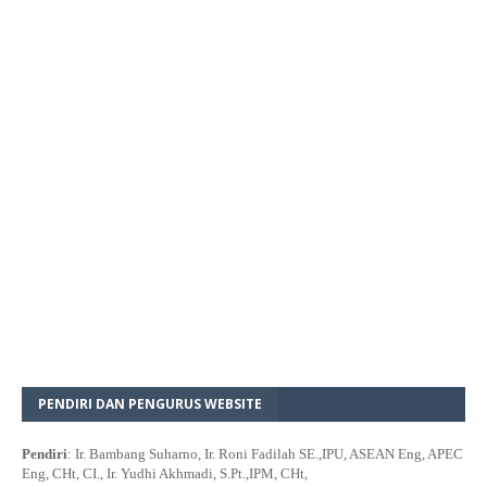
PENDIRI DAN PENGURUS WEBSITE
Pendiri
: Ir. Bambang Suharno, Ir. Roni Fadilah SE.,IPU, ASEAN Eng, APEC
Eng, CHt, CI., Ir. Yudhi Akhmadi, S.Pt.,IPM, CHt,