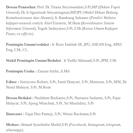
Dewan Penasehat:
Prof. Dr. Triana Setyawardani,S.Pt,MP (
Dekan Fapet
Unsoed
), Dr. Ir Agustinah Setyaningrum,MP,IPU (
Wakil Dekan Bidang
Kemahasiswaan dan Alumni
), Ir. Bambang Suharno (
Pendiri Website
kafapet-unsoed.com
) Ir. Alief Einstein, M.Hum (
Koordinator Sistem
Informasi Unsoed
), Teguh Sudayatno,S.Pt.,CHt (
Ketua Umum Kafapet
Pusat, ex officio
)
Pemimpin Umum/redaksi :
Ir. Roni Fadilah SE.,IPU, ASEAN Eng, APEC
Eng, CHt, CI.,
Wakil Pemimpin Umum/Redaksi
: Ir Yudhi Akhmadi,S.Pt.,IPM, CHt
Pemimpin Usaha :
Zanuar Arifin, A.Md
Editor :
Sutriyono Robert, S.Pt, Farid Dimyati, S.Pt, Masirom, S.Pt, MM, Dr.
Nurul Hidayat, S.Pt, M.Kom
Dewan Redaksi :
Nurfahmi Budianto,S.Pt, Nurtania Sudarmi, S.Pt, Fajar
Hidayat, S.Pt, Ajeng Wirachmi, S.Pt, Sri Maulidini, S.Pt
Ilustrator :
Fajar Dwi Pamuji, S.Pt, Wisnu Rachman,S.Pt
Medsos:
Ahmad Syarifudin Mufid,S.Pt
(Facebook, Instagram, telegram,
whatsapp)
,