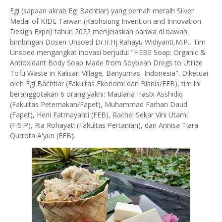
Egi (sapaan akrab Egi Bachtiar) yang pernah meraih Silver
Medal of KIDE Taiwan (Kaohsiung Invention and Innovation
Design Expo) tahun 2022 menjelaskan bahwa di bawah
bimbingan Dosen Unsoed Dr.Ir.Hj.Rahayu Widiyanti,M.P., Tim
Unsoed mengangkat inovasi berjudul "HEBE Soap: Organic &
Antioxidant Body Soap Made from Soybean Dregs to Utilize
Tofu Waste in Kalisari Village, Banyumas, Indonesia". Diketuai
oleh Egi Bachtiar (Fakultas Ekonomi dan Bisnis/FEB), tim ini
beranggotakan 6 orang yakni: Maulana Hasbi Asshidiq
(Fakultas Peternakan/Fapet), Muhammad Farhan Daud
(Fapet), Heni Fatmayanti (FEB), Rachel Sekar Vini Utami
(FISIP), Ria Rohayati (Fakultas Pertanian), dan Annisa Tiara
Qurrota A'yun (FEB).