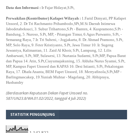
Data dan Informasi :
Ir Fajar Hidayat,S.Pt,
Perwakilan (Kontributor) Kafapet Wilayah :
1.Farid Dimyati, PP Kafapet
Unsoed, 2. Dr Tri Rachmanto Prihambodo,SPt,M.Si Daerah Istimewa
Jabodetabeksuci, 3. Subur Trihartono,S.Pt - Banten, 4. Kuspramono,S.Pt -
Bandung, 5. Nuroso, S.Pt, MP, - Priangan Timur, 6.Agus Purwanto, S.Pt, -
Semarang Raya, 7.Ir. Tri Suheni, - Jogjakarta, 8. Dr. Ahmad Pramono, S.Pt,
MP, Solo Raya, 9. Feter Kristiyanto, S.Pt, Jawa Timur 10. Ir. Sugeng
Juwantya, Kalimantan, 11. Zaid Al Khoir, S.Pt, Lampung, 12. Lilis
Ambarwati, S.Pt, MP, Sulawesi, 13. Nurtania Sudarmi, S.Pt,MP, Papua Barat
dan Papua 14. Atin, S.Pt,Ciayumajakuning, 15. Afduha Nurus Syamsi, S.Pt,
MP, Kampus Fapet Unsoed dan KAPAS 16. Desi Istianti, S.Pt, Pekalongan
Raya, 17. Dhafa Ananta, BEM Fapet Unsoed, 18. Merryafinola,S.Pt,MP -
Barlingmascakep, 19.Yuniah Muhtar - Magelang, 20. Abhipraya,
Husbandry
(Berdasarkan Keputusan Dekan Fapet Unsoed no.
587/UN23.8/WA.01.02/2022, tanggal 4 Juli 2022)
STATISTIK PENGUNJUNG
1,142,822