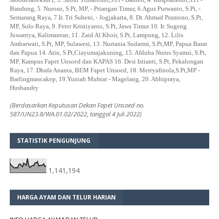
Bandung, 5. Nuroso, S.Pt, MP, - Priangan Timur, 6.Agus Purwanto, S.Pt, -
Semarang Raya, 7.Ir. Tri Suheni, - Jogjakarta, 8. Dr. Ahmad Pramono, S.Pt,
MP, Solo Raya, 9. Feter Kristiyanto, S.Pt, Jawa Timur 10. Ir. Sugeng
Juwantya, Kalimantan, 11. Zaid Al Khoir, S.Pt, Lampung, 12. Lilis
Ambarwati, S.Pt, MP, Sulawesi, 13. Nurtania Sudarmi, S.Pt,MP, Papua Barat
dan Papua 14. Atin, S.Pt,Ciayumajakuning, 15. Afduha Nurus Syamsi, S.Pt,
MP, Kampus Fapet Unsoed dan KAPAS 16. Desi Istianti, S.Pt, Pekalongan
Raya, 17. Dhafa Ananta, BEM Fapet Unsoed, 18. Merryafinola,S.Pt,MP -
Barlingmascakep, 19.Yuniah Muhtar - Magelang, 20. Abhipraya,
Husbandry
(Berdasarkan Keputusan Dekan Fapet Unsoed no.
587/UN23.8/WA.01.02/2022, tanggal 4 Juli 2022)
STATISTIK PENGUNJUNG
1,141,194
HARGA AYAM DAN TELUR HARIAN