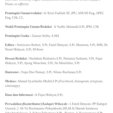
Pusat, ex officio
)
Pemimpin Umum/redaksi :
Ir. Roni Fadilah SE.,IPU, ASEAN Eng, APEC
Eng, CHt, CI.,
Wakil Pemimpin Umum/Redaksi
: Ir Yudhi Akhmadi,S.Pt.,IPM, CHt
Pemimpin Usaha :
Zanuar Arifin, A.Md
Editor :
Sutriyono Robert, S.Pt, Farid Dimyati, S.Pt, Masirom, S.Pt, MM, Dr.
Nurul Hidayat, S.Pt, M.Kom
Dewan Redaksi :
Nurfahmi Budianto,S.Pt, Nurtania Sudarmi, S.Pt, Fajar
Hidayat, S.Pt, Ajeng Wirachmi, S.Pt, Sri Maulidini, S.Pt
Ilustrator :
Fajar Dwi Pamuji, S.Pt, Wisnu Rachman,S.Pt
Medsos:
Ahmad Syarifudin Mufid,S.Pt
(Facebook, Instagram, telegram,
whatsapp)
,
Data dan Informasi :
Ir Fajar Hidayat,S.Pt,
Perwakilan (Kontributor) Kafapet Wilayah :
1.Farid Dimyati, PP Kafapet
Unsoed, 2. Dr Tri Rachmanto Prihambodo,SPt,M.Si Daerah Istimewa
Jabodetabeksuci, 3. Subur Trihartono,S.Pt - Banten, 4. Kuspramono,S.Pt -