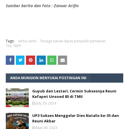
Sumber berita dan Foto : Zanuar Arifin 
Tags:
serba serbi
Tenaga harian lepas penyuluh pertanian
THL TBPP
ANDA MUNGKIN MENYUKAI POSTINGAN INI
Guyub dan Lestari; Cermin Suksesnya Reuni
Kafapet Unsoed 85 di TMII
July 29, 2024
UP3 Sukses Menggelar Dies Natalis ke-35 dan
Reuni Akbar
May 09, 2023