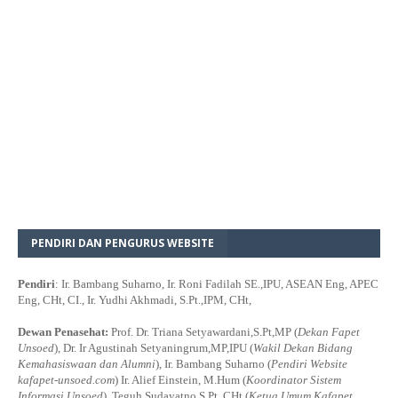
PENDIRI DAN PENGURUS WEBSITE
Pendiri
: Ir. Bambang Suharno, Ir. Roni Fadilah SE.,IPU, ASEAN Eng, APEC
Eng, CHt, CI., Ir. Yudhi Akhmadi, S.Pt.,IPM, CHt,
Dewan Penasehat:
Prof. Dr. Triana Setyawardani,S.Pt,MP (
Dekan Fapet
Unsoed
), Dr. Ir Agustinah Setyaningrum,MP,IPU (
Wakil Dekan Bidang
Kemahasiswaan dan Alumni
), Ir. Bambang Suharno (
Pendiri Website
kafapet-unsoed.com
) Ir. Alief Einstein, M.Hum (
Koordinator Sistem
Informasi Unsoed
), Teguh Sudayatno,S.Pt.,CHt (
Ketua Umum Kafapet