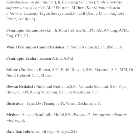
Kemahasiswaan dan Alumni
), Ir. Bambang Suharno (
Pendiri Website
kafapet-unsoed.com
) Ir. Alief Einstein, M.Hum (
Koordinator Sistem
Informasi Unsoed
), Teguh Sudayatno,S.Pt.,CHt (
Ketua Umum Kafapet
Pusat, ex officio
)
Pemimpin Umum/redaksi :
Ir. Roni Fadilah SE.,IPU, ASEAN Eng, APEC
Eng, CHt, CI.,
Wakil Pemimpin Umum/Redaksi
: Ir Yudhi Akhmadi,S.Pt.,IPM, CHt
Pemimpin Usaha :
Zanuar Arifin, A.Md
Editor :
Sutriyono Robert, S.Pt, Farid Dimyati, S.Pt, Masirom, S.Pt, MM, Dr.
Nurul Hidayat, S.Pt, M.Kom
Dewan Redaksi :
Nurfahmi Budianto,S.Pt, Nurtania Sudarmi, S.Pt, Fajar
Hidayat, S.Pt, Ajeng Wirachmi, S.Pt, Sri Maulidini, S.Pt
Ilustrator :
Fajar Dwi Pamuji, S.Pt, Wisnu Rachman,S.Pt
Medsos:
Ahmad Syarifudin Mufid,S.Pt
(Facebook, Instagram, telegram,
whatsapp)
,
Data dan Informasi :
Ir Fajar Hidayat,S.Pt,