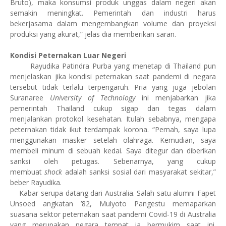
Bruto), maka konsumsi produk unggas dalam negeri akan
semakin meningkat. Pemerintah dan industri harus
bekerjasama dalam mengembangkan volume dan proyeksi
produksi yang akurat,” jelas dia memberikan saran.
Kondisi Peternakan Luar Negeri
Rayudika Patindra Purba yang menetap di Thailand pun
menjelaskan jika kondisi peternakan saat pandemi di negara
tersebut tidak terlalu terpengaruh. Pria yang juga jebolan
Suranaree
University of Technology
ini menjabarkan jika
pemerintah Thailand cukup sigap dan tegas dalam
menjalankan protokol kesehatan. Itulah sebabnya, mengapa
peternakan tidak ikut terdampak korona. “Pernah, saya lupa
menggunakan masker setelah olahraga. Kemudian, saya
membeli minum di sebuah kedai. Saya ditegur dan diberikan
sanksi oleh petugas. Sebenarnya, yang cukup
membuat
shock
adalah sanksi sosial dari masyarakat sekitar,”
beber Rayudika.
Kabar serupa datang dari Australia. Salah satu alumni Fapet
Unsoed angkatan ’82, Mulyoto Pangestu memaparkan
suasana sektor peternakan saat pandemi Covid-19 di Australia
yang merupakan negara tempat ia bermukim saat ini.