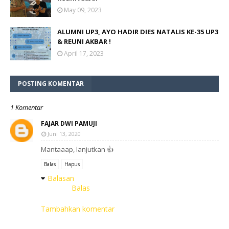
May 09, 2023
ALUMNI UP3, AYO HADIR DIES NATALIS KE-35 UP3
& REUNI AKBAR !
April 17, 2023
POSTING KOMENTAR
1 Komentar
FAJAR DWI PAMUJI
Juni 13, 2020
Mantaaap, lanjutkan 👍
Balas
Hapus
Balasan
Balas
Tambahkan komentar