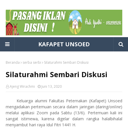
KAFAPET UNSOED
Beranda
serba serbi
Silaturahmi Sembari Diskusi
Silaturahmi Sembari Diskusi
Ajeng Wirachmi
Juni 13, 2020
Keluarga alumni Fakultas Peternakan (Kafapet) Unsoed
mengadakan pertemuan secara dalam jaringan (daring/
online
)
melalui aplikasi Zoom pada Sabtu (13/6). Pertemuan kali ini
sangat istimewa, karena digelar dalam rangka halalbihalal
menyambut hari raya Idul Fitri 1441 H.