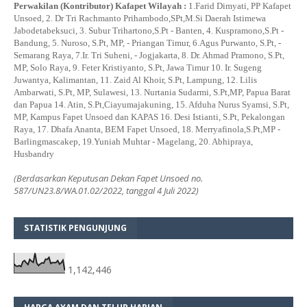
Perwakilan (Kontributor) Kafapet Wilayah :
1.Farid Dimyati, PP Kafapet
Unsoed, 2. Dr Tri Rachmanto Prihambodo,SPt,M.Si Daerah Istimewa
Jabodetabeksuci, 3. Subur Trihartono,S.Pt - Banten, 4. Kuspramono,S.Pt -
Bandung, 5. Nuroso, S.Pt, MP, - Priangan Timur, 6.Agus Purwanto, S.Pt, -
Semarang Raya, 7.Ir. Tri Suheni, - Jogjakarta, 8. Dr. Ahmad Pramono, S.Pt,
MP, Solo Raya, 9. Feter Kristiyanto, S.Pt, Jawa Timur 10. Ir. Sugeng
Juwantya, Kalimantan, 11. Zaid Al Khoir, S.Pt, Lampung, 12. Lilis
Ambarwati, S.Pt, MP, Sulawesi, 13. Nurtania Sudarmi, S.Pt,MP, Papua Barat
dan Papua 14. Atin, S.Pt,Ciayumajakuning, 15. Afduha Nurus Syamsi, S.Pt,
MP, Kampus Fapet Unsoed dan KAPAS 16. Desi Istianti, S.Pt, Pekalongan
Raya, 17. Dhafa Ananta, BEM Fapet Unsoed, 18. Merryafinola,S.Pt,MP -
Barlingmascakep, 19.Yuniah Muhtar - Magelang, 20. Abhipraya,
Husbandry
(Berdasarkan Keputusan Dekan Fapet Unsoed no.
587/UN23.8/WA.01.02/2022, tanggal 4 Juli 2022)
STATISTIK PENGUNJUNG
1,142,446