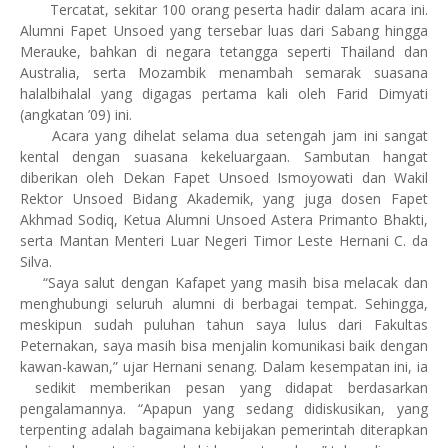
Tercatat, sekitar 100 orang peserta hadir dalam acara ini.
Alumni Fapet Unsoed yang tersebar luas dari Sabang hingga
Merauke, bahkan di negara tetangga seperti Thailand dan
Australia, serta Mozambik menambah semarak suasana
halalbihalal yang digagas pertama kali oleh Farid Dimyati
(angkatan ’09) ini.
Acara yang dihelat selama dua setengah jam ini sangat
kental dengan suasana kekeluargaan. Sambutan hangat
diberikan oleh Dekan Fapet Unsoed Ismoyowati dan Wakil
Rektor Unsoed Bidang Akademik, yang juga dosen Fapet
Akhmad Sodiq, Ketua Alumni Unsoed Astera Primanto Bhakti,
serta Mantan Menteri Luar Negeri Timor Leste Hernani C. da
Silva.
“Saya salut dengan Kafapet yang masih bisa melacak dan
menghubungi seluruh alumni di berbagai tempat. Sehingga,
meskipun sudah puluhan tahun saya lulus dari Fakultas
Peternakan, saya masih bisa menjalin komunikasi baik dengan
kawan-kawan,” ujar Hernani senang. Dalam kesempatan ini, ia
sedikit memberikan pesan yang didapat berdasarkan
pengalamannya. “Apapun yang sedang didiskusikan, yang
terpenting adalah bagaimana kebijakan pemerintah diterapkan