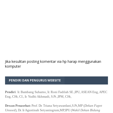
Jika kesulitan posting komentar via hp harap menggunakan
komputer
PENDIRI DAN PENGURUS WEBSITE
Pendiri
: Ir. Bambang Suharno, Ir. Roni Fadilah SE.,IPU, ASEAN Eng, APEC
Eng, CHt, CI., Ir. Yudhi Akhmadi, S.Pt.,IPM, CHt,
Dewan Penasehat:
Prof. Dr. Triana Setyawardani,S.Pt,MP (
Dekan Fapet
Unsoed
), Dr. Ir Agustinah Setyaningrum,MP,IPU (
Wakil Dekan Bidang