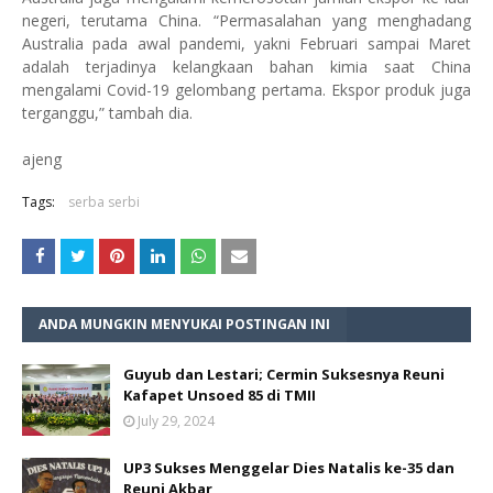
negeri, terutama China. “Permasalahan yang menghadang
Australia pada awal pandemi, yakni Februari sampai Maret
adalah terjadinya kelangkaan bahan kimia saat China
mengalami Covid-19 gelombang pertama. Ekspor produk juga
terganggu,” tambah dia.
ajeng
Tags:
serba serbi
ANDA MUNGKIN MENYUKAI POSTINGAN INI
Guyub dan Lestari; Cermin Suksesnya Reuni
Kafapet Unsoed 85 di TMII
July 29, 2024
UP3 Sukses Menggelar Dies Natalis ke-35 dan
Reuni Akbar