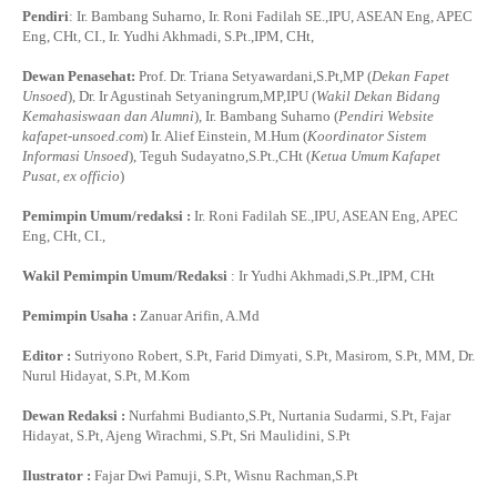
Pendiri
: Ir. Bambang Suharno, Ir. Roni Fadilah SE.,IPU, ASEAN Eng, APEC
Eng, CHt, CI., Ir. Yudhi Akhmadi, S.Pt.,IPM, CHt,
Dewan Penasehat:
Prof. Dr. Triana Setyawardani,S.Pt,MP (
Dekan Fapet
Unsoed
), Dr. Ir Agustinah Setyaningrum,MP,IPU (
Wakil Dekan Bidang
Kemahasiswaan dan Alumni
), Ir. Bambang Suharno (
Pendiri Website
kafapet-unsoed.com
) Ir. Alief Einstein, M.Hum (
Koordinator Sistem
Informasi Unsoed
), Teguh Sudayatno,S.Pt.,CHt (
Ketua Umum Kafapet
Pusat, ex officio
)
Pemimpin Umum/redaksi :
Ir. Roni Fadilah SE.,IPU, ASEAN Eng, APEC
Eng, CHt, CI.,
Wakil Pemimpin Umum/Redaksi
: Ir Yudhi Akhmadi,S.Pt.,IPM, CHt
Pemimpin Usaha :
Zanuar Arifin, A.Md
Editor :
Sutriyono Robert, S.Pt, Farid Dimyati, S.Pt, Masirom, S.Pt, MM, Dr.
Nurul Hidayat, S.Pt, M.Kom
Dewan Redaksi :
Nurfahmi Budianto,S.Pt, Nurtania Sudarmi, S.Pt, Fajar
Hidayat, S.Pt, Ajeng Wirachmi, S.Pt, Sri Maulidini, S.Pt
Ilustrator :
Fajar Dwi Pamuji, S.Pt, Wisnu Rachman,S.Pt