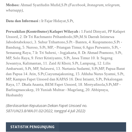
Medsos:
Ahmad Syarifudin Mufid,S.Pt
(Facebook, Instagram, telegram,
whatsapp)
,
Data dan Informasi :
Ir Fajar Hidayat,S.Pt,
Perwakilan (Kontributor) Kafapet Wilayah :
1.Farid Dimyati, PP Kafapet
Unsoed, 2. Dr Tri Rachmanto Prihambodo,SPt,M.Si Daerah Istimewa
Jabodetabeksuci, 3. Subur Trihartono,S.Pt - Banten, 4. Kuspramono,S.Pt -
Bandung, 5. Nuroso, S.Pt, MP, - Priangan Timur, 6.Agus Purwanto, S.Pt, -
Semarang Raya, 7.Ir. Tri Suheni, - Jogjakarta, 8. Dr. Ahmad Pramono, S.Pt,
MP, Solo Raya, 9. Feter Kristiyanto, S.Pt, Jawa Timur 10. Ir. Sugeng
Juwantya, Kalimantan, 11. Zaid Al Khoir, S.Pt, Lampung, 12. Lilis
Ambarwati, S.Pt, MP, Sulawesi, 13. Nurtania Sudarmi, S.Pt,MP, Papua Barat
dan Papua 14. Atin, S.Pt,Ciayumajakuning, 15. Afduha Nurus Syamsi, S.Pt,
MP, Kampus Fapet Unsoed dan KAPAS 16. Desi Istianti, S.Pt, Pekalongan
Raya, 17. Dhafa Ananta, BEM Fapet Unsoed, 18. Merryafinola,S.Pt,MP -
Barlingmascakep, 19.Yuniah Muhtar - Magelang, 20. Abhipraya,
Husbandry
(Berdasarkan Keputusan Dekan Fapet Unsoed no.
587/UN23.8/WA.01.02/2022, tanggal 4 Juli 2022)
STATISTIK PENGUNJUNG