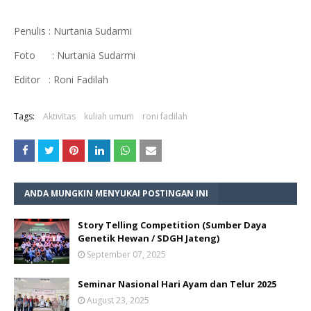
Penulis
: Nurtania Sudarmi
Foto
: Nurtania Sudarmi
Editor
: Roni Fadilah
Tags:
Aktivitas
kuliah umum
roni fadilah
ANDA MUNGKIN MENYUKAI POSTINGAN INI
Story Telling Competition (Sumber Daya
Genetik Hewan / SDGH Jateng)
September 07, 2025
Seminar Nasional Hari Ayam dan Telur 2025
August 23, 2025