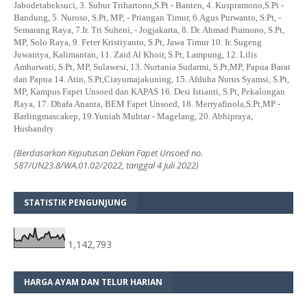
Jabodetabeksuci, 3. Subur Trihartono,S.Pt - Banten, 4. Kuspramono,S.Pt -
Bandung, 5. Nuroso, S.Pt, MP, - Priangan Timur, 6.Agus Purwanto, S.Pt, -
Semarang Raya, 7.Ir. Tri Suheni, - Jogjakarta, 8. Dr. Ahmad Pramono, S.Pt,
MP, Solo Raya, 9. Feter Kristiyanto, S.Pt, Jawa Timur 10. Ir. Sugeng
Juwantya, Kalimantan, 11. Zaid Al Khoir, S.Pt, Lampung, 12. Lilis
Ambarwati, S.Pt, MP, Sulawesi, 13. Nurtania Sudarmi, S.Pt,MP, Papua Barat
dan Papua 14. Atin, S.Pt,Ciayumajakuning, 15. Afduha Nurus Syamsi, S.Pt,
MP, Kampus Fapet Unsoed dan KAPAS 16. Desi Istianti, S.Pt, Pekalongan
Raya, 17. Dhafa Ananta, BEM Fapet Unsoed, 18. Merryafinola,S.Pt,MP -
Barlingmascakep, 19.Yuniah Muhtar - Magelang, 20. Abhipraya,
Husbandry
(Berdasarkan Keputusan Dekan Fapet Unsoed no.
587/UN23.8/WA.01.02/2022, tanggal 4 Juli 2022)
STATISTIK PENGUNJUNG
1,142,793
HARGA AYAM DAN TELUR HARIAN