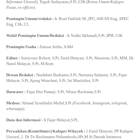
Informasi Unsoed
), Teguh Sudayatno,S.Pt.,CHt (
Ketua Umum Kafapet
Pusat, ex officio
)
Pemimpin Umum/redaksi :
Ir. Roni Fadilah SE.,IPU, ASEAN Eng, APEC
Eng, CHt, CI.,
Wakil Pemimpin Umum/Redaksi
: Ir Yudhi Akhmadi,S.Pt.,IPM, CHt
Pemimpin Usaha :
Zanuar Arifin, A.Md
Editor :
Sutriyono Robert, S.Pt, Farid Dimyati, S.Pt, Masirom, S.Pt, MM, Dr.
Nurul Hidayat, S.Pt, M.Kom
Dewan Redaksi :
Nurfahmi Budianto,S.Pt, Nurtania Sudarmi, S.Pt, Fajar
Hidayat, S.Pt, Ajeng Wirachmi, S.Pt, Sri Maulidini, S.Pt
Ilustrator :
Fajar Dwi Pamuji, S.Pt, Wisnu Rachman,S.Pt
Medsos:
Ahmad Syarifudin Mufid,S.Pt
(Facebook, Instagram, telegram,
whatsapp)
,
Data dan Informasi :
Ir Fajar Hidayat,S.Pt,
Perwakilan (Kontributor) Kafapet Wilayah :
1.Farid Dimyati, PP Kafapet
Unsoed, 2. Dr Tri Rachmanto Prihambodo,SPt,M.Si Daerah Istimewa