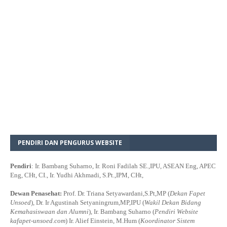
PENDIRI DAN PENGURUS WEBSITE
Pendiri
: Ir. Bambang Suharno, Ir. Roni Fadilah SE.,IPU, ASEAN Eng, APEC
Eng, CHt, CI., Ir. Yudhi Akhmadi, S.Pt.,IPM, CHt,
Dewan Penasehat:
Prof. Dr. Triana Setyawardani,S.Pt,MP (
Dekan Fapet
Unsoed
), Dr. Ir Agustinah Setyaningrum,MP,IPU (
Wakil Dekan Bidang
Kemahasiswaan dan Alumni
), Ir. Bambang Suharno (
Pendiri Website
kafapet-unsoed.com
) Ir. Alief Einstein, M.Hum (
Koordinator Sistem