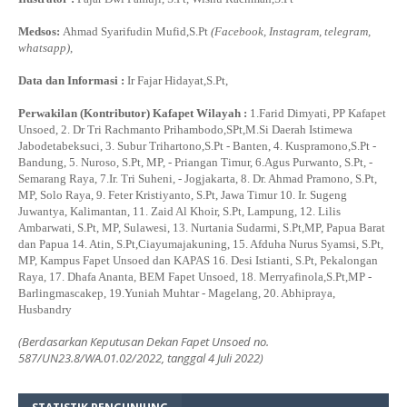
Medsos:
Ahmad Syarifudin Mufid,S.Pt
(Facebook, Instagram, telegram,
whatsapp)
,
Data dan Informasi :
Ir Fajar Hidayat,S.Pt,
Perwakilan (Kontributor) Kafapet Wilayah :
1.Farid Dimyati, PP Kafapet
Unsoed, 2. Dr Tri Rachmanto Prihambodo,SPt,M.Si Daerah Istimewa
Jabodetabeksuci, 3. Subur Trihartono,S.Pt - Banten, 4. Kuspramono,S.Pt -
Bandung, 5. Nuroso, S.Pt, MP, - Priangan Timur, 6.Agus Purwanto, S.Pt, -
Semarang Raya, 7.Ir. Tri Suheni, - Jogjakarta, 8. Dr. Ahmad Pramono, S.Pt,
MP, Solo Raya, 9. Feter Kristiyanto, S.Pt, Jawa Timur 10. Ir. Sugeng
Juwantya, Kalimantan, 11. Zaid Al Khoir, S.Pt, Lampung, 12. Lilis
Ambarwati, S.Pt, MP, Sulawesi, 13. Nurtania Sudarmi, S.Pt,MP, Papua Barat
dan Papua 14. Atin, S.Pt,Ciayumajakuning, 15. Afduha Nurus Syamsi, S.Pt,
MP, Kampus Fapet Unsoed dan KAPAS 16. Desi Istianti, S.Pt, Pekalongan
Raya, 17. Dhafa Ananta, BEM Fapet Unsoed, 18. Merryafinola,S.Pt,MP -
Barlingmascakep, 19.Yuniah Muhtar - Magelang, 20. Abhipraya,
Husbandry
(Berdasarkan Keputusan Dekan Fapet Unsoed no.
587/UN23.8/WA.01.02/2022, tanggal 4 Juli 2022)