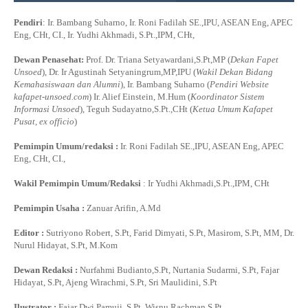
Pendiri
: Ir. Bambang Suharno, Ir. Roni Fadilah SE.,IPU, ASEAN Eng, APEC
Eng, CHt, CI., Ir. Yudhi Akhmadi, S.Pt.,IPM, CHt,
Dewan Penasehat:
Prof. Dr. Triana Setyawardani,S.Pt,MP (
Dekan Fapet
Unsoed
), Dr. Ir Agustinah Setyaningrum,MP,IPU (
Wakil Dekan Bidang
Kemahasiswaan dan Alumni
), Ir. Bambang Suharno (
Pendiri Website
kafapet-unsoed.com
) Ir. Alief Einstein, M.Hum (
Koordinator Sistem
Informasi Unsoed
), Teguh Sudayatno,S.Pt.,CHt (
Ketua Umum Kafapet
Pusat, ex officio
)
Pemimpin Umum/redaksi :
Ir. Roni Fadilah SE.,IPU, ASEAN Eng, APEC
Eng, CHt, CI.,
Wakil Pemimpin Umum/Redaksi
: Ir Yudhi Akhmadi,S.Pt.,IPM, CHt
Pemimpin Usaha :
Zanuar Arifin, A.Md
Editor :
Sutriyono Robert, S.Pt, Farid Dimyati, S.Pt, Masirom, S.Pt, MM, Dr.
Nurul Hidayat, S.Pt, M.Kom
Dewan Redaksi :
Nurfahmi Budianto,S.Pt, Nurtania Sudarmi, S.Pt, Fajar
Hidayat, S.Pt, Ajeng Wirachmi, S.Pt, Sri Maulidini, S.Pt
Ilustrator :
Fajar Dwi Pamuji, S.Pt, Wisnu Rachman,S.Pt