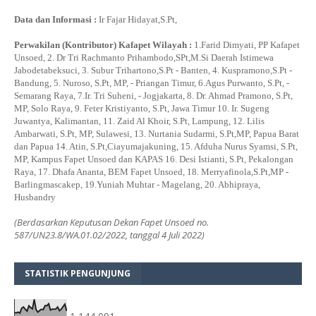
Data dan Informasi :
Ir Fajar Hidayat,S.Pt,
Perwakilan (Kontributor) Kafapet Wilayah :
1.Farid Dimyati, PP Kafapet
Unsoed, 2. Dr Tri Rachmanto Prihambodo,SPt,M.Si Daerah Istimewa
Jabodetabeksuci, 3. Subur Trihartono,S.Pt - Banten, 4. Kuspramono,S.Pt -
Bandung, 5. Nuroso, S.Pt, MP, - Priangan Timur, 6.Agus Purwanto, S.Pt, -
Semarang Raya, 7.Ir. Tri Suheni, - Jogjakarta, 8. Dr. Ahmad Pramono, S.Pt,
MP, Solo Raya, 9. Feter Kristiyanto, S.Pt, Jawa Timur 10. Ir. Sugeng
Juwantya, Kalimantan, 11. Zaid Al Khoir, S.Pt, Lampung, 12. Lilis
Ambarwati, S.Pt, MP, Sulawesi, 13. Nurtania Sudarmi, S.Pt,MP, Papua Barat
dan Papua 14. Atin, S.Pt,Ciayumajakuning, 15. Afduha Nurus Syamsi, S.Pt,
MP, Kampus Fapet Unsoed dan KAPAS 16. Desi Istianti, S.Pt, Pekalongan
Raya, 17. Dhafa Ananta, BEM Fapet Unsoed, 18. Merryafinola,S.Pt,MP -
Barlingmascakep, 19.Yuniah Muhtar - Magelang, 20. Abhipraya,
Husbandry
(Berdasarkan Keputusan Dekan Fapet Unsoed no.
587/UN23.8/WA.01.02/2022, tanggal 4 Juli 2022)
STATISTIK PENGUNJUNG