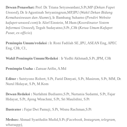
Dewan Penasehat:
Prof. Dr. Triana Setyawardani,S.Pt,MP (
Dekan Fapet
Unsoed
), Dr. Ir Agustinah Setyaningrum,MP,IPU (
Wakil Dekan Bidang
Kemahasiswaan dan Alumni
), Ir. Bambang Suharno (
Pendiri Website
kafapet-unsoed.com
) Ir. Alief Einstein, M.Hum (
Koordinator Sistem
Informasi Unsoed
), Teguh Sudayatno,S.Pt.,CHt (
Ketua Umum Kafapet
Pusat, ex officio
)
Pemimpin Umum/redaksi :
Ir. Roni Fadilah SE.,IPU, ASEAN Eng, APEC
Eng, CHt, CI.,
Wakil Pemimpin Umum/Redaksi
: Ir Yudhi Akhmadi,S.Pt.,IPM, CHt
Pemimpin Usaha :
Zanuar Arifin, A.Md
Editor :
Sutriyono Robert, S.Pt, Farid Dimyati, S.Pt, Masirom, S.Pt, MM, Dr.
Nurul Hidayat, S.Pt, M.Kom
Dewan Redaksi :
Nurfahmi Budianto,S.Pt, Nurtania Sudarmi, S.Pt, Fajar
Hidayat, S.Pt, Ajeng Wirachmi, S.Pt, Sri Maulidini, S.Pt
Ilustrator :
Fajar Dwi Pamuji, S.Pt, Wisnu Rachman,S.Pt
Medsos:
Ahmad Syarifudin Mufid,S.Pt
(Facebook, Instagram, telegram,
whatsapp)
,