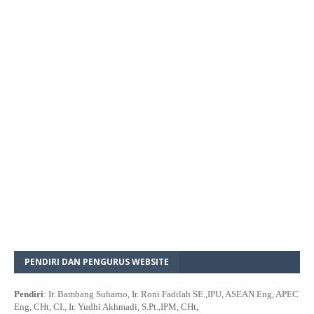
PENDIRI DAN PENGURUS WEBSITE
Pendiri
: Ir. Bambang Suharno, Ir. Roni Fadilah SE.,IPU, ASEAN Eng, APEC
Eng, CHt, CI., Ir. Yudhi Akhmadi, S.Pt.,IPM, CHt,