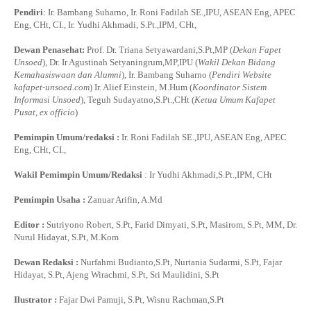
Pendiri
: Ir. Bambang Suharno, Ir. Roni Fadilah SE.,IPU, ASEAN Eng, APEC
Eng, CHt, CI., Ir. Yudhi Akhmadi, S.Pt.,IPM, CHt,
Dewan Penasehat:
Prof. Dr. Triana Setyawardani,S.Pt,MP (
Dekan Fapet
Unsoed
), Dr. Ir Agustinah Setyaningrum,MP,IPU (
Wakil Dekan Bidang
Kemahasiswaan dan Alumni
), Ir. Bambang Suharno (
Pendiri Website
kafapet-unsoed.com
) Ir. Alief Einstein, M.Hum (
Koordinator Sistem
Informasi Unsoed
), Teguh Sudayatno,S.Pt.,CHt (
Ketua Umum Kafapet
Pusat, ex officio
)
Pemimpin Umum/redaksi :
Ir. Roni Fadilah SE.,IPU, ASEAN Eng, APEC
Eng, CHt, CI.,
Wakil Pemimpin Umum/Redaksi
: Ir Yudhi Akhmadi,S.Pt.,IPM, CHt
Pemimpin Usaha :
Zanuar Arifin, A.Md
Editor :
Sutriyono Robert, S.Pt, Farid Dimyati, S.Pt, Masirom, S.Pt, MM, Dr.
Nurul Hidayat, S.Pt, M.Kom
Dewan Redaksi :
Nurfahmi Budianto,S.Pt, Nurtania Sudarmi, S.Pt, Fajar
Hidayat, S.Pt, Ajeng Wirachmi, S.Pt, Sri Maulidini, S.Pt
Ilustrator :
Fajar Dwi Pamuji, S.Pt, Wisnu Rachman,S.Pt