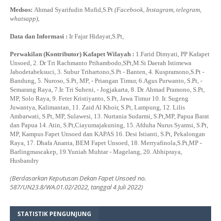
Medsos:
Ahmad Syarifudin Mufid,S.Pt
(Facebook, Instagram, telegram,
whatsapp)
,
Data dan Informasi :
Ir Fajar Hidayat,S.Pt,
Perwakilan (Kontributor) Kafapet Wilayah :
1.Farid Dimyati, PP Kafapet
Unsoed, 2. Dr Tri Rachmanto Prihambodo,SPt,M.Si Daerah Istimewa
Jabodetabeksuci, 3. Subur Trihartono,S.Pt - Banten, 4. Kuspramono,S.Pt -
Bandung, 5. Nuroso, S.Pt, MP, - Priangan Timur, 6.Agus Purwanto, S.Pt, -
Semarang Raya, 7.Ir. Tri Suheni, - Jogjakarta, 8. Dr. Ahmad Pramono, S.Pt,
MP, Solo Raya, 9. Feter Kristiyanto, S.Pt, Jawa Timur 10. Ir. Sugeng
Juwantya, Kalimantan, 11. Zaid Al Khoir, S.Pt, Lampung, 12. Lilis
Ambarwati, S.Pt, MP, Sulawesi, 13. Nurtania Sudarmi, S.Pt,MP, Papua Barat
dan Papua 14. Atin, S.Pt,Ciayumajakuning, 15. Afduha Nurus Syamsi, S.Pt,
MP, Kampus Fapet Unsoed dan KAPAS 16. Desi Istianti, S.Pt, Pekalongan
Raya, 17. Dhafa Ananta, BEM Fapet Unsoed, 18. Merryafinola,S.Pt,MP -
Barlingmascakep, 19.Yuniah Muhtar - Magelang, 20. Abhipraya,
Husbandry
(Berdasarkan Keputusan Dekan Fapet Unsoed no.
587/UN23.8/WA.01.02/2022, tanggal 4 Juli 2022)
STATISTIK PENGUNJUNG