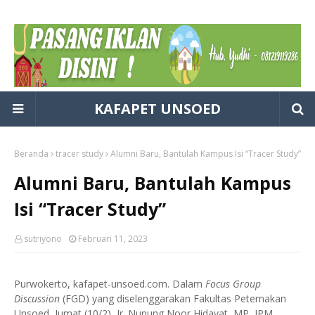
KAFAPET UNSOED
Beranda
tracer study
Alumni Baru, Bantulah Kampus Isi “Tracer Study”
Alumni Baru, Bantulah Kampus
Isi “Tracer Study”
sutriyono
Februari 11, 2023
Purwokerto, kafapet-unsoed.com. Dalam
Focus Group
Discussion
(FGD) yang diselenggarakan Fakultas Peternakan
Unsoed, Jumat (10/2), Ir. Nunung Noor Hidayat, MP, IPM