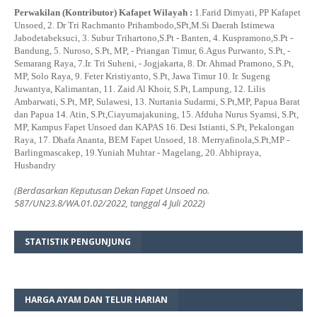
Perwakilan (Kontributor) Kafapet Wilayah :
1.Farid Dimyati, PP Kafapet
Unsoed, 2. Dr Tri Rachmanto Prihambodo,SPt,M.Si Daerah Istimewa
Jabodetabeksuci, 3. Subur Trihartono,S.Pt - Banten, 4. Kuspramono,S.Pt -
Bandung, 5. Nuroso, S.Pt, MP, - Priangan Timur, 6.Agus Purwanto, S.Pt, -
Semarang Raya, 7.Ir. Tri Suheni, - Jogjakarta, 8. Dr. Ahmad Pramono, S.Pt,
MP, Solo Raya, 9. Feter Kristiyanto, S.Pt, Jawa Timur 10. Ir. Sugeng
Juwantya, Kalimantan, 11. Zaid Al Khoir, S.Pt, Lampung, 12. Lilis
Ambarwati, S.Pt, MP, Sulawesi, 13. Nurtania Sudarmi, S.Pt,MP, Papua Barat
dan Papua 14. Atin, S.Pt,Ciayumajakuning, 15. Afduha Nurus Syamsi, S.Pt,
MP, Kampus Fapet Unsoed dan KAPAS 16. Desi Istianti, S.Pt, Pekalongan
Raya, 17. Dhafa Ananta, BEM Fapet Unsoed, 18. Merryafinola,S.Pt,MP -
Barlingmascakep, 19.Yuniah Muhtar - Magelang, 20. Abhipraya,
Husbandry
(Berdasarkan Keputusan Dekan Fapet Unsoed no.
587/UN23.8/WA.01.02/2022, tanggal 4 Juli 2022)
STATISTIK PENGUNJUNG
HARGA AYAM DAN TELUR HARIAN