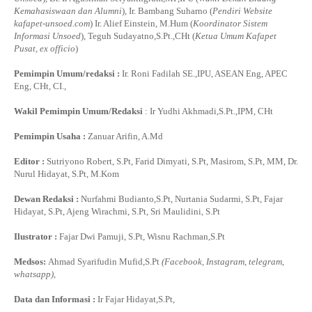
Kemahasiswaan dan Alumni
), Ir. Bambang Suharno (
Pendiri Website
kafapet-unsoed.com
) Ir. Alief Einstein, M.Hum (
Koordinator Sistem
Informasi Unsoed
), Teguh Sudayatno,S.Pt.,CHt (
Ketua Umum Kafapet
Pusat, ex officio
)
Pemimpin Umum/redaksi :
Ir. Roni Fadilah SE.,IPU, ASEAN Eng, APEC
Eng, CHt, CI.,
Wakil Pemimpin Umum/Redaksi
: Ir Yudhi Akhmadi,S.Pt.,IPM, CHt
Pemimpin Usaha :
Zanuar Arifin, A.Md
Editor :
Sutriyono Robert, S.Pt, Farid Dimyati, S.Pt, Masirom, S.Pt, MM, Dr.
Nurul Hidayat, S.Pt, M.Kom
Dewan Redaksi :
Nurfahmi Budianto,S.Pt, Nurtania Sudarmi, S.Pt, Fajar
Hidayat, S.Pt, Ajeng Wirachmi, S.Pt, Sri Maulidini, S.Pt
Ilustrator :
Fajar Dwi Pamuji, S.Pt, Wisnu Rachman,S.Pt
Medsos:
Ahmad Syarifudin Mufid,S.Pt
(Facebook, Instagram, telegram,
whatsapp)
,
Data dan Informasi :
Ir Fajar Hidayat,S.Pt,