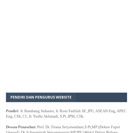
PENDIRI DAN PENGURUS WEBSITE
Pendiri
: Ir. Bambang Suharno, Ir. Roni Fadilah SE.,IPU, ASEAN Eng, APEC
Eng, CHt, CI., Ir. Yudhi Akhmadi, S.Pt.,IPM, CHt,
Dewan Penasehat:
Prof. Dr. Triana Setyawardani,S.Pt,MP (
Dekan Fapet
Unsoed
), Dr. Ir Agustinah Setyaningrum,MP,IPU (
Wakil Dekan Bidang