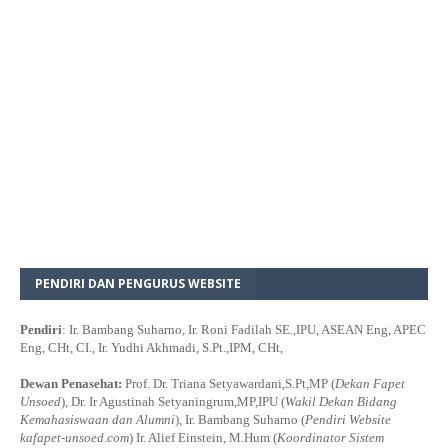
PENDIRI DAN PENGURUS WEBSITE
Pendiri
: Ir. Bambang Suharno, Ir. Roni Fadilah SE.,IPU, ASEAN Eng, APEC
Eng, CHt, CI., Ir. Yudhi Akhmadi, S.Pt.,IPM, CHt,
Dewan Penasehat:
Prof. Dr. Triana Setyawardani,S.Pt,MP (
Dekan Fapet
Unsoed
), Dr. Ir Agustinah Setyaningrum,MP,IPU (
Wakil Dekan Bidang
Kemahasiswaan dan Alumni
), Ir. Bambang Suharno (
Pendiri Website
kafapet-unsoed.com
) Ir. Alief Einstein, M.Hum (
Koordinator Sistem