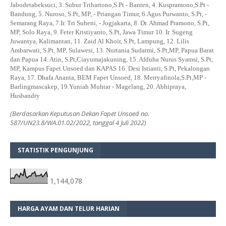
Jabodetabeksuci, 3. Subur Trihartono,S.Pt - Banten, 4. Kuspramono,S.Pt -
Bandung, 5. Nuroso, S.Pt, MP, - Priangan Timur, 6.Agus Purwanto, S.Pt, -
Semarang Raya, 7.Ir. Tri Suheni, - Jogjakarta, 8. Dr. Ahmad Pramono, S.Pt,
MP, Solo Raya, 9. Feter Kristiyanto, S.Pt, Jawa Timur 10. Ir. Sugeng
Juwantya, Kalimantan, 11. Zaid Al Khoir, S.Pt, Lampung, 12. Lilis
Ambarwati, S.Pt, MP, Sulawesi, 13. Nurtania Sudarmi, S.Pt,MP, Papua Barat
dan Papua 14. Atin, S.Pt,Ciayumajakuning, 15. Afduha Nurus Syamsi, S.Pt,
MP, Kampus Fapet Unsoed dan KAPAS 16. Desi Istianti, S.Pt, Pekalongan
Raya, 17. Dhafa Ananta, BEM Fapet Unsoed, 18. Merryafinola,S.Pt,MP -
Barlingmascakep, 19.Yuniah Muhtar - Magelang, 20. Abhipraya,
Husbandry
(Berdasarkan Keputusan Dekan Fapet Unsoed no.
587/UN23.8/WA.01.02/2022, tanggal 4 Juli 2022)
STATISTIK PENGUNJUNG
1,144,078
HARGA AYAM DAN TELUR HARIAN