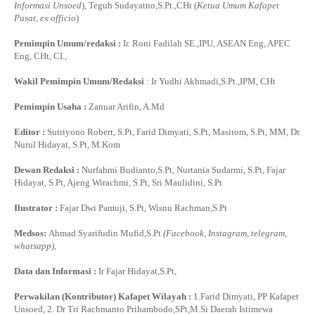
Informasi Unsoed
), Teguh Sudayatno,S.Pt.,CHt (
Ketua Umum Kafapet
Pusat, ex officio
)
Pemimpin Umum/redaksi :
Ir. Roni Fadilah SE.,IPU, ASEAN Eng, APEC
Eng, CHt, CI.,
Wakil Pemimpin Umum/Redaksi
: Ir Yudhi Akhmadi,S.Pt.,IPM, CHt
Pemimpin Usaha :
Zanuar Arifin, A.Md
Editor :
Sutriyono Robert, S.Pt, Farid Dimyati, S.Pt, Masirom, S.Pt, MM, Dr.
Nurul Hidayat, S.Pt, M.Kom
Dewan Redaksi :
Nurfahmi Budianto,S.Pt, Nurtania Sudarmi, S.Pt, Fajar
Hidayat, S.Pt, Ajeng Wirachmi, S.Pt, Sri Maulidini, S.Pt
Ilustrator :
Fajar Dwi Pamuji, S.Pt, Wisnu Rachman,S.Pt
Medsos:
Ahmad Syarifudin Mufid,S.Pt
(Facebook, Instagram, telegram,
whatsapp)
,
Data dan Informasi :
Ir Fajar Hidayat,S.Pt,
Perwakilan (Kontributor) Kafapet Wilayah :
1.Farid Dimyati, PP Kafapet
Unsoed, 2. Dr Tri Rachmanto Prihambodo,SPt,M.Si Daerah Istimewa