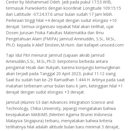
Center by Mohammad Odeh. Jadi pada pukul 17.53 WIB,
termasuk Purwokerto dengan koordinat Longitude 109:15:15
dan Lattitude -07:24:37.6 umur bulan sudah 17 Jam lebih.
Perkiraan tinggi hilal +4 derajat dengan sudut elongasi +10
derajat. Semua organisasi sepakat hilal akan terlihat, ujar
Dosen Jurusan Fisika Fakultas Matematika dan Ilmu
Pengetahuan Alam (FMIPA) Jamrud Aminuddin, S.Si., M.Si.,
Ph.D. kepada Ir.Alief Einstein,M.Hum. dari kafapet-unsoed.com
Tapi Idul Fitri menurut Jamrud (sapaan akrab Jamrud
Aminuddin,S.Si., M.Si.,Ph.D. berpotensi berbeda antara
pengamal Hisab dan Rukyah, karena konjungsi kemungkinan
akan terjadi pada Tanggal 20 April 2023, pukul 11.12 siang.
Saat itu sudah hari ke-29 Ramadhan 1.444 H. Artinya pada saat
matahari terbenam umur bulan baru 6 jam, ketinggian hilal +1
derajat dengan sudut elongasi +3 derajat.
Jamrud (Alumni S3 dari Advances Integration Science and
Technology, Chiba University, Jepang) mengatakan bahwa
kesepakatan MABIMS (Menteri Agama Brunei Indonesia
Malaysia Singapura) terbaru, menyatakan bahwa kriteria
terlihatnya hilal adalah altitude bulan baru minimal 3 derajat,