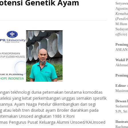
otensi Genetik Ayam
Setyawa
Agustin
Kemaha
(
Pendir
M.Hum 
Sudayat
officio
)
Pemimp
ASEAN E
Wakil 
Akhmadi
Pemimp
Editor 
Masirom
ngan tekhnologi dunia peternakan terutama komoditas
seleksi yang ketat perkembangan unggas semakin spesifik
Dewan 
lkannya. Ayam Niaga Petelur dikembangkan dari segi
Sudarmi,
 atau lebih tren disebut ayam Broiler diarahkan pada
S.Pt, Sr
Peternakan Unsoed angkatan 1986 Ir.Roni
Humas Pengurus Pusat Keluarga Alumni Unsoed/KAUnsoed
Ilustrat
Rachman