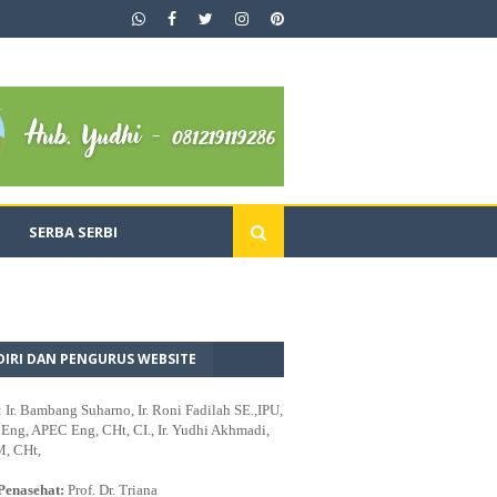
SERBA SERBI
DIRI DAN PENGURUS WEBSITE
: Ir. Bambang Suharno, Ir. Roni Fadilah SE.,IPU,
ng, APEC Eng, CHt, CI., Ir. Yudhi Akhmadi,
M, CHt,
Penasehat:
Prof. Dr. Triana