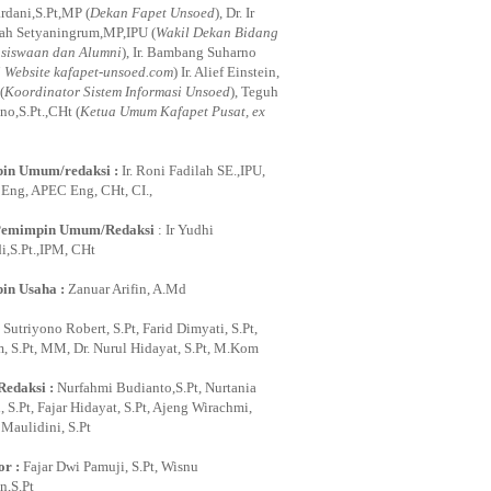
rdani,S.Pt,MP (
Dekan Fapet Unsoed
), Dr. Ir
ah Setyaningrum,MP,IPU (
Wakil Dekan Bidang
siswaan dan Alumni
), Ir. Bambang Suharno
i Website kafapet-unsoed.com
) Ir. Alief Einstein,
(
Koordinator Sistem Informasi Unsoed
), Teguh
no,S.Pt.,CHt (
Ketua Umum Kafapet Pusat, ex
in Umum/redaksi :
Ir. Roni Fadilah SE.,IPU,
ng, APEC Eng, CHt, CI.,
Pemimpin Umum/Redaksi
: Ir Yudhi
,S.Pt.,IPM, CHt
in Usaha :
Zanuar Arifin, A.Md
:
Sutriyono Robert, S.Pt, Farid Dimyati, S.Pt,
, S.Pt, MM, Dr. Nurul Hidayat, S.Pt, M.Kom
Redaksi :
Nurfahmi Budianto,S.Pt, Nurtania
 S.Pt, Fajar Hidayat, S.Pt, Ajeng Wirachmi,
i Maulidini, S.Pt
or :
Fajar Dwi Pamuji, S.Pt, Wisnu
,S.Pt