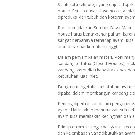
Salah satu teknologi yang dapat diaplik
house. Prinsip dasar close house ada
diproduksi dari tubuh dan kotoran ayam
Roni menjelaskan Sumber Daya Manusi
house harus benar-benar paham karena 
sangat berbahaya terhadap ayam, bisa
atau berakibat kematian tinggi.
Dalam penyampaian materi, Roni menje
kandang tertutup (Closed Houses), mu
kandang, kemudian kapasitas kipas d
kebutuhan luas Inlet.
Dengan mengetahui kebutuhan ayam, m
dipakai dalam membangun kandang clo
Penting diperhatikan dalam pengoperasi
ayam. Hal ini akan menurunkan suhu efe
ayam bisa merasakan kedinginan dan ak
Prinsip dalam setting kipas yaitu : kec
dan kelembaban yang dibutuhkan ayam,