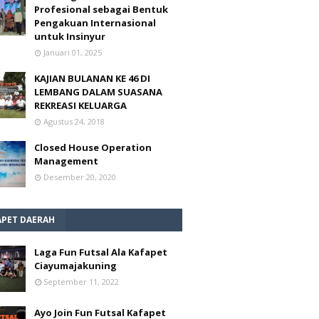
Profesional sebagai Bentuk
Pengakuan Internasional
untuk Insinyur
Januari 01, 2025
KAJIAN BULANAN KE 46 DI
LEMBANG DALAM SUASANA
REKREASI KELUARGA
Agustus 24, 2018
Closed House Operation
Management
Desember 20, 2020
APET DAERAH
Laga Fun Futsal Ala Kafapet
Ciayumajakuning
September 11, 2022
Ayo Join Fun Futsal Kafapet