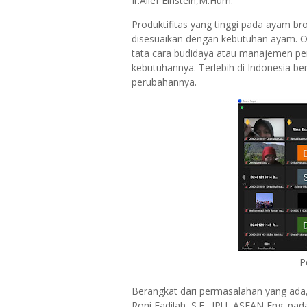
Ir.Alief Einstein,M.Hum.
Produktifitas yang tinggi pada ayam bro
disesuaikan dengan kebutuhan ayam. O
tata cara budidaya atau manajemen pe
kebutuhannya. Terlebih di Indonesia ber
perubahannya.
P
Berangkat dari permasalahan yang ada
Roni Fadilah, S.E., IPU, ASEAN Eng. pada