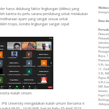
Medsos
iler harus didukung faktor lingkungan (Milieu) yang
Instagr
leh karena itu perlu sarana pendukung untuk melakukan
meliharaan ayam yang sangat sesuai untuk
Data da
iklim tropis, kondisi lingkungan sangat cepat
Perwaki
Dimyati
Prihamb
Jabodeta
Kuspram
Prianga
Raya, 7.
Pramono,
S.Pt, J
11. Zaid
S.Pt, MP
Papua B
S.Pt,Ci
MP, Kam
Istiant
eserta Kuliah Umum
Fapet U
Barling
, IPB University mengadakan kuliah umum Bersama Ir.
Abhipra
 pukul 08.00 - 10.00 WIB. hari ini Rabu 05 April 2023