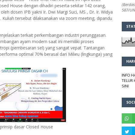
(Berdas
ed House dengan dihadiri peserta sekitar 142 orang,
587/UN2
 oleh dosen IPB yakni Ir. Dwi Margi Suci, MS , Dr. Ir. Widya
. Kuliah tersebut dilaksanakan via zoom meeting, dipandu
STA
jelaskan terkait perkembangan industri perunggasan.
rkembangan ayam modern saat ini memiliki proses
ertropi (pembesaran sel) yang sangat vepat. Tantangan
rforma optimal 70% berasal dari Milieu (lingkunga) yang
HAR
INFO 
TELUR 
SINI
SOCI
 prinsip dasar Closed House