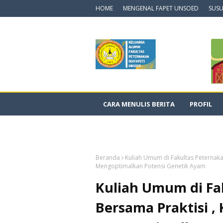
HOME
MENGENAL FAPET UNSOED
SUSU
CARA MENULIS BERITA
PROFIL
DOKUMENTASI VIDEO
Beranda
Kuliah Umum di Fakultas Peternak
Mengoptimalkan Potensi Genetik Ayam
Kuliah Umum di Fa
Bersama Praktisi 