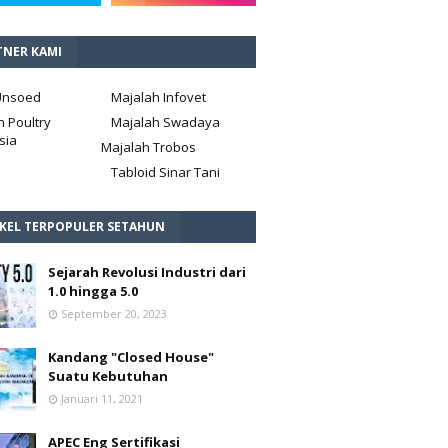
TNER KAMI
Unsoed
Majalah Infovet
h Poultry
Majalah Swadaya
sia
Majalah Trobos
Tabloid Sinar Tani
IKEL TERPOPULER SETAHUN
Sejarah Revolusi Industri dari
1.0 hingga 5.0
September 20, 2023
Kandang "Closed House"
Suatu Kebutuhan
Januari 11, 2021
APEC Eng Sertifikasi