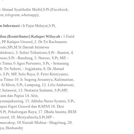
:
Ahmad Syarifudin Mufid,S.Pt
(Facebook,
am, telegram, whatsapp)
,
n Informasi :
Ir Fajar Hidayat,S.Pt,
lan (Kontributor) Kafapet Wilayah :
1.Farid
, PP Kafapet Unsoed, 2. Dr Tri Rachmanto
odo,SPt,M.Si Daerah Istimewa
beksuci, 3. Subur Trihartono,S.Pt - Banten, 4.
ono,S.Pt - Bandung, 5. Nuroso, S.Pt, MP, -
n Timur, 6.Agus Purwanto, S.Pt, - Semarang
Ir. Tri Suheni, - Jogjakarta, 8. Dr. Ahmad
 S.Pt, MP, Solo Raya, 9. Feter Kristiyanto,
awa Timur 10. Ir. Sugeng Juwantya, Kalimantan,
 Al Khoir, S.Pt, Lampung, 12. Lilis Ambarwati,
, Sulawesi, 13. Nurtania Sudarmi, S.Pt,MP,
arat dan Papua 14. Atin,
ayumajakuning, 15. Afduha Nurus Syamsi, S.Pt,
pus Fapet Unsoed dan KAPAS 16. Desi
i, S.Pt, Pekalongan Raya, 17. Dhafa Ananta, BEM
nsoed, 18. Merryafinola,S.Pt,MP -
mascakep, 19.Yuniah Muhtar - Magelang, 20.
ya, Husbandry