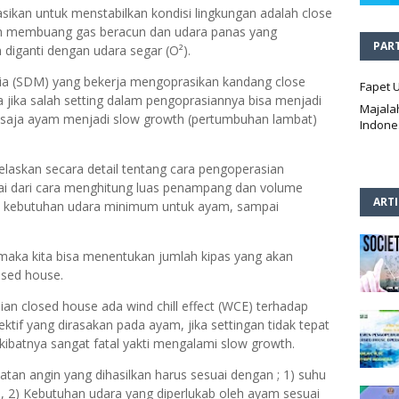
asikan untuk menstabilkan kondisi lingkungan adalah close
lah membuang gas beracun dan udara panas yang
PAR
 diganti dengan udara segar (O²).
a (SDM) yang bekerja mengoprasikan kandang close
Fapet 
jika salah setting dalam pengoprasiannya bisa menjadi
Majala
 saja ayam menjadi slow growth (pertumbuhan lambat)
Indone
laskan secara detail tentang cara pengoperasian
lai dari cara menghitung luas penampang dan volume
ART
an kebutuhan udara minimum untuk ayam, sampai
aka kita bisa menentukan jumlah kipas yang akan
sed house.
an closed house ada wind chill effect (WCE) terhadap
ktif yang dirasakan pada ayam, jika settingan tidak tepat
ibatnya sangat fatal yakti mengalami slow growth.
epatan angin yang dihasilkan harus sesuai dengan ; 1) suhu
 2) Kebutuhan udara yang diperlukab oleh ayam sesuai