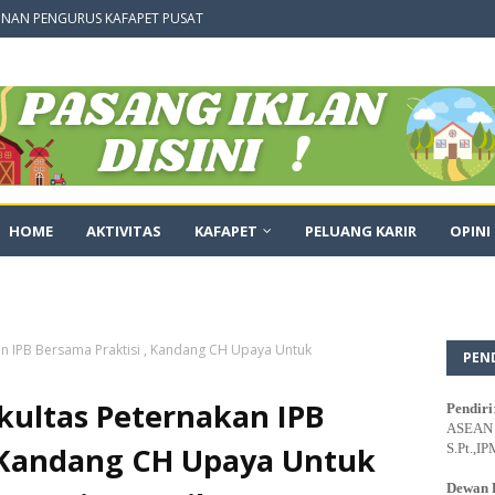
NAN PENGURUS KAFAPET PUSAT
HOME
AKTIVITAS
KAFAPET
PELUANG KARIR
OPINI
an IPB Bersama Praktisi , Kandang CH Upaya Untuk
PEN
kultas Peternakan IPB
Pendiri
ASEAN E
, Kandang CH Upaya Untuk
S.Pt.,IP
Dewan 