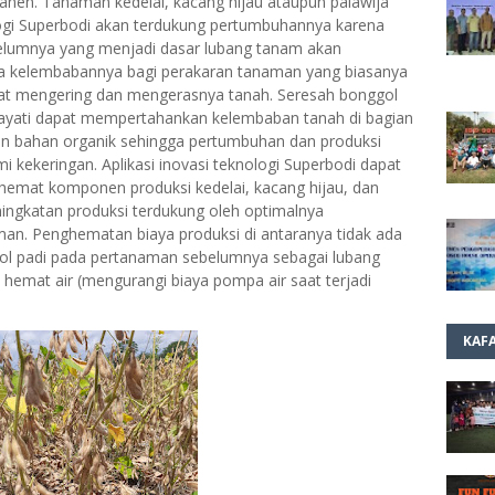
anen. Tanaman kedelai, kacang hijau ataupun palawija
logi Superbodi akan terdukung pertumbuhannya karena
belumnya yang menjadi dasar lubang tanam akan
a kelembabannya bagi perakaran tanaman yang biasanya
at mengering dan mengerasnya tanah. Seresah bonggol
hayati dapat mempertahankan kelembaban tanah di bagian
an bahan organik sehingga pertumbuhan dan produksi
kekeringan. Aplikasi inovasi teknologi Superbodi dapat
hemat komponen produksi kedelai, kacang hijau, dan
ningkatan produksi terdukung oleh optimalnya
n. Penghematan biaya produksi di antaranya tidak ada
ol padi pada pertanaman sebelumnya sebagai lubang
emat air (mengurangi biaya pompa air saat terjadi
KAF