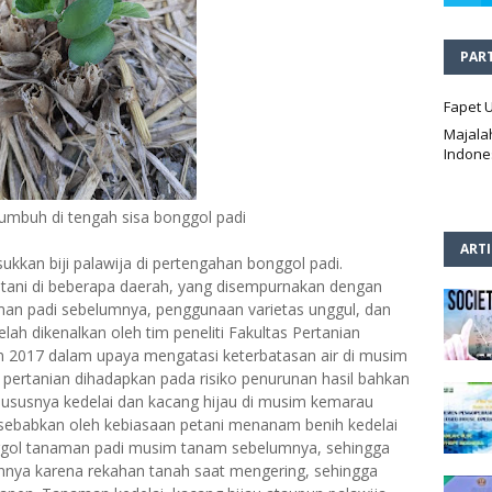
PAR
Fapet 
Majala
Indone
tumbuh di tengah sisa bonggol padi
ART
kkan biji palawija di pertengahan bonggol padi.
l petani di beberapa daerah, yang disempurnakan dengan
man padi sebelumnya, penggunaan varietas unggul, dan
telah dikenalkan oleh tim peneliti Fakultas Pertanian
 2017 dalam upaya mengatasi keterbatasan air di musim
pertanian dihadapkan pada risiko penurunan hasil bahkan
ususnya kedelai dan kacang hijau di musim kemarau
disebabkan oleh kebiasaan petani menanam benih kedelai
onggol tanaman padi musim tanam sebelumnya, sehingga
nya karena rekahan tanah saat mengering, sehingga