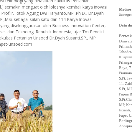
si teknologi yang dihasilkan Fakultas Pertanian
d,) semakin menguat oleh lolosnya kembali karya inovasi
Medsos
tu Prof.Ir.Totok Agung Dwi Haryanto,MP.,Ph.D., Dr.Dyah
Instagr
P.,MSi. sebagai salah satu dari 114 Karya Inovasi
 yang diselenggarakan oleh Business Innovation Center,
Data da
et dan Teknologi Republik Indonesia, ujar Tm Peneliti
Perwaki
akultas Pertanian Unsoed Dr.Dyah Susanti,SP., MP.
Dimyati
afapet-unsoed.com
Prihamb
Jabodeta
Kuspram
Prianga
Raya, 7.
Pramono,
S.Pt, J
11. Zaid
S.Pt, MP
Papua B
S.Pt,Ci
MP, Kam
Istiant
Fapet U
Barling
Abhipra