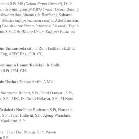
rdani,S.Pt,MP (
Dekan Fapet Unsoed
), Dr. Ir
ah Setyaningrum,MP,IPU (
Wakil Dekan Bidang
siswaan dan Alumni
), Ir. Bambang Suharno
i Website kafapet-unsoed.com
) Ir. Alief Einstein,
(
Koordinator Sistem Informasi Unsoed
), Teguh
no,S.Pt.,CHt (
Ketua Umum Kafapet Pusat, ex
in Umum/redaksi :
Ir. Roni Fadilah SE.,IPU,
ng, APEC Eng, CHt, CI.,
Pemimpin Umum/Redaksi
: Ir Yudhi
,S.Pt.,IPM, CHt
in Usaha :
Zanuar Arifin, A.Md
:
Sutriyono Robert, S.Pt, Farid Dimyati, S.Pt,
, S.Pt, MM, Dr. Nurul Hidayat, S.Pt, M.Kom
Redaksi :
Nurfahmi Budianto,S.Pt, Nurtania
 S.Pt, Fajar Hidayat, S.Pt, Ajeng Wirachmi,
i Maulidini, S.Pt
or :
Fajar Dwi Pamuji, S.Pt, Wisnu
,S.Pt