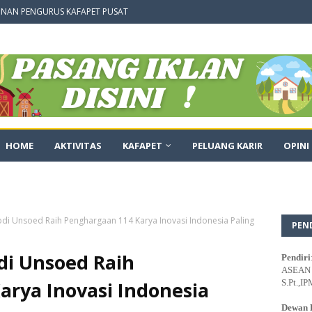
NAN PENGURUS KAFAPET PUSAT
HOME
AKTIVITAS
KAFAPET
PELUANG KARIR
OPINI
di Unsoed Raih Penghargaan 114 Karya Inovasi Indonesia Paling
PEN
di Unsoed Raih
Pendiri
ASEAN E
arya Inovasi Indonesia
S.Pt.,IP
Dewan 