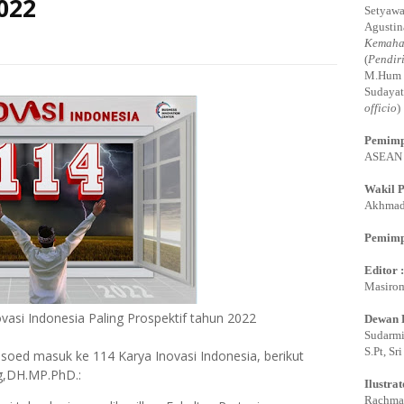
022
Setyawa
Agustin
Kemaha
(
Pendir
M.Hum 
Sudayat
officio
)
Pemimp
ASEAN E
Wakil 
Akhmadi
Pemimp
Editor 
Masirom
vasi Indonesia Paling Prospektif tahun 2022
Dewan 
Sudarmi,
S.Pt, Sr
oed masuk ke 114 Karya Inovasi Indonesia, berikut
ng,DH.MP.PhD.:
Ilustrat
Rachman