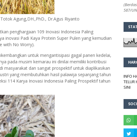
(Berdas
587/UN2
f.Totok Agung,DH.,PhD., Dr.Agus Riyanto
STA
atkan penghargaan 109 Inovasi Indonesia Paling
ya inovasi Padi Kaya Protein Super Pulen yang kemudian
e with No Worry).
ikembangkan untuk mengantisipasi gagal panen kedelai,
nya pada musim kemarau ini dinilai memiliki kontribusi
HAR
i masyarakat dan sangat prospektif untuk diaplikasikan
stri yang membutuhkan hasil palawija sepanjang tahun
INFO 
ksi 114 Karya Inovasi Indonesia Paling Prospektif tahun
TELUR 
SINI
SOCI