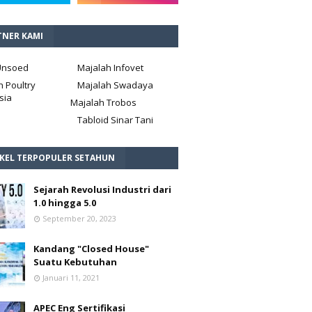
TNER KAMI
Unsoed
Majalah Infovet
h Poultry
Majalah Swadaya
sia
Majalah Trobos
Tabloid Sinar Tani
IKEL TERPOPULER SETAHUN
Sejarah Revolusi Industri dari
1.0 hingga 5.0
September 20, 2023
Kandang "Closed House"
Suatu Kebutuhan
Januari 11, 2021
APEC Eng Sertifikasi