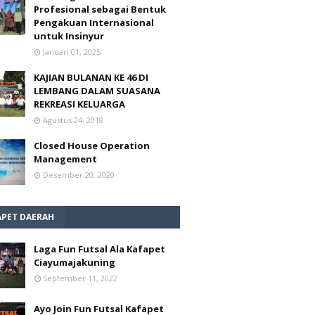
Profesional sebagai Bentuk
Pengakuan Internasional
untuk Insinyur
Januari 01, 2025
KAJIAN BULANAN KE 46 DI
LEMBANG DALAM SUASANA
REKREASI KELUARGA
Agustus 24, 2018
Closed House Operation
Management
Desember 20, 2020
APET DAERAH
Laga Fun Futsal Ala Kafapet
Ciayumajakuning
September 11, 2022
Ayo Join Fun Futsal Kafapet