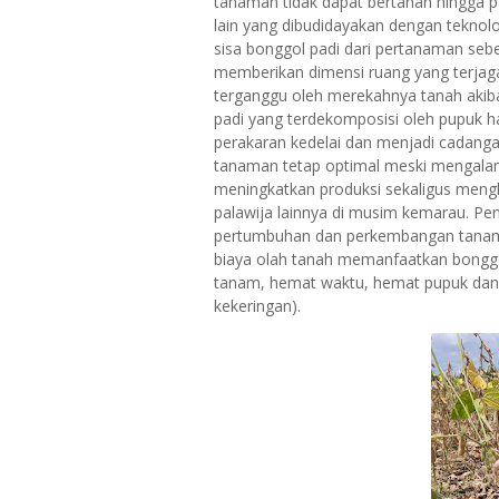
tanaman tidak dapat bertahan hingga p
lain yang dibudidayakan dengan tekno
sisa bonggol padi dari pertanaman se
memberikan dimensi ruang yang terjag
terganggu oleh merekahnya tanah akib
padi yang terdekomposisi oleh pupuk 
perakaran kedelai dan menjadi cadang
tanaman tetap optimal meski mengalami 
meningkatkan produksi sekaligus meng
palawija lainnya di musim kemarau. Pe
pertumbuhan dan perkembangan tanama
biaya olah tanah memanfaatkan bongg
tanam, hemat waktu, hemat pupuk dan h
kekeringan).