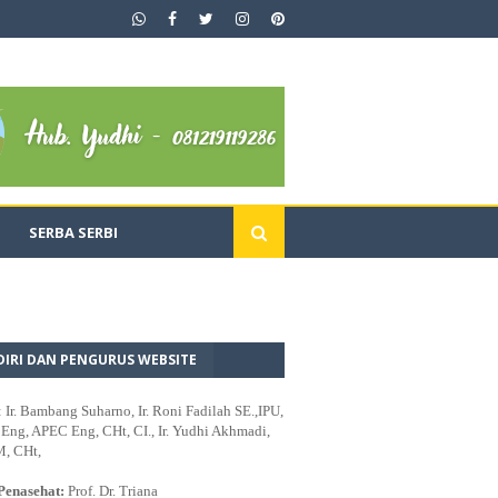
SERBA SERBI
DIRI DAN PENGURUS WEBSITE
: Ir. Bambang Suharno, Ir. Roni Fadilah SE.,IPU,
ng, APEC Eng, CHt, CI., Ir. Yudhi Akhmadi,
M, CHt,
Penasehat:
Prof. Dr. Triana