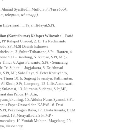
:
Ahmad Syarifudin Mufid,S.Pt
(Facebook,
am, telegram, whatsapp)
,
n Informasi :
Ir Fajar Hidayat,S.Pt,
lan (Kontributor) Kafapet Wilayah :
1.Farid
, PP Kafapet Unsoed, 2. Dr Tri Rachmanto
odo,SPt,M.Si Daerah Istimewa
beksuci, 3. Subur Trihartono,S.Pt - Banten, 4.
ono,S.Pt - Bandung, 5. Nuroso, S.Pt, MP, -
n Timur, 6.Agus Purwanto, S.Pt, - Semarang
Ir. Tri Suheni, - Jogjakarta, 8. Dr. Ahmad
 S.Pt, MP, Solo Raya, 9. Feter Kristiyanto,
awa Timur 10. Ir. Sugeng Juwantya, Kalimantan,
 Al Khoir, S.Pt, Lampung, 12. Lilis Ambarwati,
, Sulawesi, 13. Nurtania Sudarmi, S.Pt,MP,
arat dan Papua 14. Atin,
ayumajakuning, 15. Afduha Nurus Syamsi, S.Pt,
pus Fapet Unsoed dan KAPAS 16. Desi
i, S.Pt, Pekalongan Raya, 17. Dhafa Ananta, BEM
nsoed, 18. Merryafinola,S.Pt,MP -
mascakep, 19.Yuniah Muhtar - Magelang, 20.
ya, Husbandry