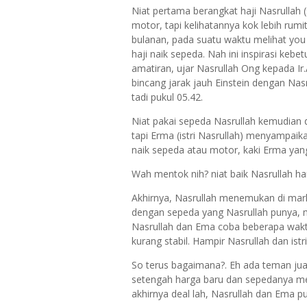
Niat pertama berangkat haji Nasrullah
motor, tapi kelihatannya kok lebih ru
bulanan, pada suatu waktu melihat yo
haji naik sepeda. Nah ini inspirasi ke
amatiran, ujar Nasrullah Ong kepada Ir.
bincang jarak jauh Einstein dengan Nas
tadi pukul 05.42.
Niat pakai sepeda Nasrullah kemudian 
tapi Erma (istri Nasrullah) menyampaik
naik sepeda atau motor, kaki Erma yan
Wah mentok nih? niat baik Nasrullah ha
Akhirnya, Nasrullah menemukan di mar
dengan sepeda yang Nasrullah punya, m
Nasrullah dan Ema coba beberapa waktu
kurang stabil. Hampir Nasrullah dan ist
So terus bagaimana?. Eh ada teman ju
setengah harga baru dan sepedanya me
akhirnya deal lah, Nasrullah dan Ema 