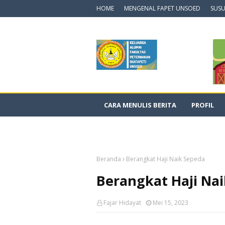
HOME
MENGENAL FAPET UNSOED
SUSU
CARA MENULIS BERITA
PROFIL
DOKUMENTASI VIDEO
Beranda
Berangkat Haji Naik Sepeda
Berangkat Haji Na
Fajar Hidayat
Mei 15, 2023