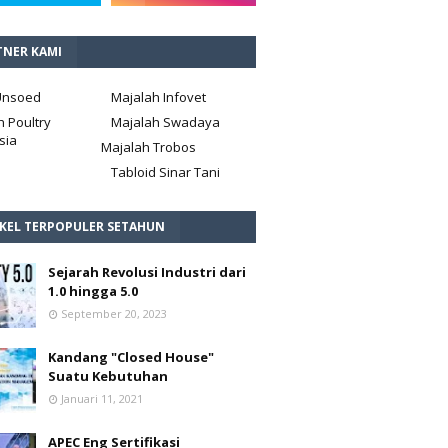
TNER KAMI
Unsoed
Majalah Infovet
h Poultry
Majalah Swadaya
sia
Majalah Trobos
Tabloid Sinar Tani
IKEL TERPOPULER SETAHUN
Sejarah Revolusi Industri dari
1.0 hingga 5.0
September 20, 2023
Kandang "Closed House"
Suatu Kebutuhan
Januari 11, 2021
APEC Eng Sertifikasi