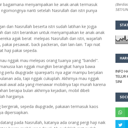
rfikir bagaimana menyampaikan ke anak-anak termasuk
(Berdas
587/UN2
i ngomongnya nanti setelah Nasrullah dan istri punya
STA
an dan Nasrullah beserta istri sudah latihan ke Jogja
lah dan istri beranikan untuk menyampaikan ke anak-anak
mereka agak berat melepas Nasrullah dan istri, wajarlah
 pakai pesawat، back packeran, dan lain-lain. Tapi niat
at haji pakai sepeda.
HAR
 mau nggak mau melepas orang tuanya yang "bandel".
 manusia kan nggak mungkin berangkat hanya bawa
INFO 
ang perlu diupgrade spareparts nya agar mampu berjalan
TELUR 
 bulanan ada, tapi nggak cukuplah. Akhirnya mau nggak
SINI
iawal-awal ada yang menawar mobilnya tapi murah karena
an berapa bulan akhirnya kejadian, mobil dibeli
lah harganya.
SOCI
g bergerak, sepeda diupgrade, pakaian termasuk kaos
ya dipersiapkan.
atang pada Nasrullah, katanya ada orang pergi haji naik