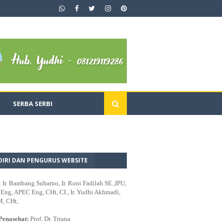
SERBA SERBI
DIRI DAN PENGURUS WEBSITE
: Ir. Bambang Suharno, Ir. Roni Fadilah SE.,IPU,
ng, APEC Eng, CHt, CI., Ir. Yudhi Akhmadi,
M, CHt,
Penasehat:
Prof. Dr. Triana