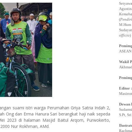
Setyawa
Agustin
Kemaha
(
Pendir
M.Hum 
Sudayat
officio
)
Pemimp
ASEAN E
Wakil 
Akhmadi
Pemimp
Editor 
Masirom
Dewan 
ngan suami istri warga Perumahan Griya Satria Indah 2,
Sudarmi,
lah Ong dan Erma Hanura Sari berangkat haji naik sepeda
S.Pt, Sr
Mei 2023 di halaman Masjid Baitul Arqom, Purwokerto,
Ilustrat
 2000 Nur Rokhman, AMd.
Rachman