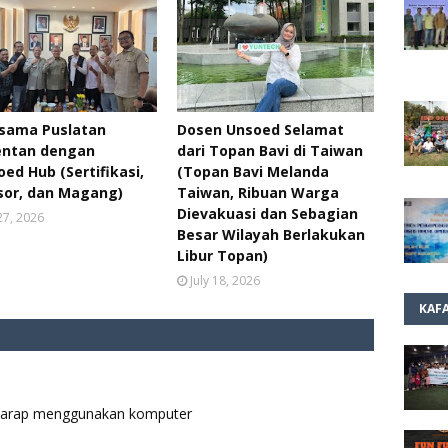
asama Puslatan
Dosen Unsoed Selamat
ntan dengan
dari Topan Bavi di Taiwan
ed Hub (Sertifikasi,
(Topan Bavi Melanda
sor, dan Magang)
Taiwan, Ribuan Warga
Dievakuasi dan Sebagian
 27, 2026
Besar Wilayah Berlakukan
Libur Topan)
July 18, 2026
KAF
p harap menggunakan komputer