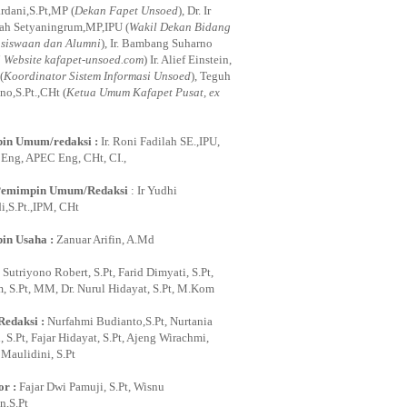
rdani,S.Pt,MP (
Dekan Fapet Unsoed
), Dr. Ir
ah Setyaningrum,MP,IPU (
Wakil Dekan Bidang
siswaan dan Alumni
), Ir. Bambang Suharno
i Website kafapet-unsoed.com
) Ir. Alief Einstein,
(
Koordinator Sistem Informasi Unsoed
), Teguh
no,S.Pt.,CHt (
Ketua Umum Kafapet Pusat, ex
in Umum/redaksi :
Ir. Roni Fadilah SE.,IPU,
ng, APEC Eng, CHt, CI.,
Pemimpin Umum/Redaksi
: Ir Yudhi
,S.Pt.,IPM, CHt
in Usaha :
Zanuar Arifin, A.Md
:
Sutriyono Robert, S.Pt, Farid Dimyati, S.Pt,
, S.Pt, MM, Dr. Nurul Hidayat, S.Pt, M.Kom
Redaksi :
Nurfahmi Budianto,S.Pt, Nurtania
 S.Pt, Fajar Hidayat, S.Pt, Ajeng Wirachmi,
i Maulidini, S.Pt
or :
Fajar Dwi Pamuji, S.Pt, Wisnu
,S.Pt