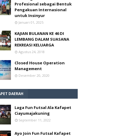
Profesional sebagai Bentuk
Pengakuan Internasional
untuk Insinyur
Januari 01, 2025
KAJIAN BULANAN KE 46 DI
LEMBANG DALAM SUASANA
REKREASI KELUARGA
Agustus 24, 2018
Closed House Operation
Management
Desember 20, 2020
APET DAERAH
Laga Fun Futsal Ala Kafapet
Ciayumajakuning
September 11, 2022
Ayo Join Fun Futsal Kafapet