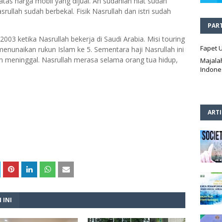
atas harga mobil yang dijual. Ah sudahlah niat sudah
rullah sudah berbekal. Fisik Nasrullah dan istri sudah
PAR
003 ketika Nasrullah bekerja di Saudi Arabia. Misi touring
Fapet 
 menunaikan rukun Islam ke 5. Sementara haji Nasrullah ini
h meninggal. Nasrullah merasa selama orang tua hidup,
Majala
Indone
ART
 INI