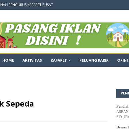
NAN PENGURUS KAFAPET PUSAT
HOME
AKTIVITAS
KAFAPET
PELUANG KARIR
OPINI
PEN
ik Sepeda
Pendiri
ASEAN E
S.Pt.,IP
Dewan 