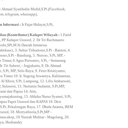
:
Ahmad Syarifudin Mufid,S.Pt
(Facebook,
am, telegram, whatsapp)
,
n Informasi :
Ir Fajar Hidayat,S.Pt,
lan (Kontributor) Kafapet Wilayah :
1.Farid
, PP Kafapet Unsoed, 2. Dr Tri Rachmanto
odo,SPt,M.Si Daerah Istimewa
beksuci, 3. Subur Trihartono,S.Pt - Banten, 4.
ono,S.Pt - Bandung, 5. Nuroso, S.Pt, MP, -
n Timur, 6.Agus Purwanto, S.Pt, - Semarang
Ir. Tri Suheni, - Jogjakarta, 8. Dr. Ahmad
 S.Pt, MP, Solo Raya, 9. Feter Kristiyanto,
awa Timur 10. Ir. Sugeng Juwantya, Kalimantan,
 Al Khoir, S.Pt, Lampung, 12. Lilis Ambarwati,
, Sulawesi, 13. Nurtania Sudarmi, S.Pt,MP,
arat dan Papua 14. Atin,
ayumajakuning, 15. Afduha Nurus Syamsi, S.Pt,
pus Fapet Unsoed dan KAPAS 16. Desi
i, S.Pt, Pekalongan Raya, 17. Dhafa Ananta, BEM
nsoed, 18. Merryafinola,S.Pt,MP -
mascakep, 19.Yuniah Muhtar - Magelang, 20.
ya, Husbandry