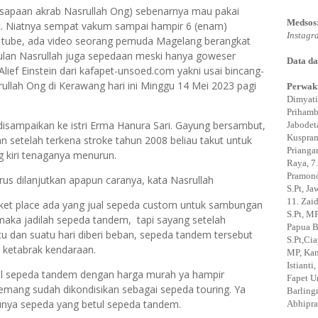
 (sapaan akrab Nasrullah Ong) sebenarnya mau pakai
Medsos
mit. Niatnya sempat vakum sampai hampir 6 (enam)
Instagr
u tube, ada video seorang pemuda Magelang berangkat
betulan Nasrullah juga sepedaan meski hanya goweser
Data da
Alief Einstein dari kafapet-unsoed.com yakni usai bincang-
rullah Ong di Kerawang hari ini Minggu 14 Mei 2023 pagi
Perwaki
Dimyati
Prihamb
disampaikan ke istri Erma Hanura Sari. Gayung bersambut,
Jabodeta
Kuspram
an setelah terkena stroke tahun 2008 beliau takut untuk
Prianga
g kiri tenaganya menurun.
Raya, 7.
Pramono,
rus dilanjutkan apapun caranya, kata Nasrullah
S.Pt, J
11. Zaid
ket place ada yang jual sepeda custom untuk sambungan
S.Pt, MP
aka jadilah sepeda tandem, tapi sayang setelah
Papua B
 dan suatu hari diberi beban, sepeda tandem tersebut
S.Pt,Ci
ri ketabrak kendaraan.
MP, Kam
Istiant
al sepeda tandem dengan harga murah ya hampir
Fapet U
mang sudah dikondisikan sebagai sepeda touring. Ya
Barling
punya sepeda yang betul sepeda tandem.
Abhipra