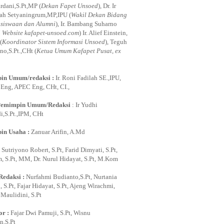
rdani,S.Pt,MP (
Dekan Fapet Unsoed
), Dr. Ir
ah Setyaningrum,MP,IPU (
Wakil Dekan Bidang
siswaan dan Alumni
), Ir. Bambang Suharno
i Website kafapet-unsoed.com
) Ir. Alief Einstein,
(
Koordinator Sistem Informasi Unsoed
), Teguh
no,S.Pt.,CHt (
Ketua Umum Kafapet Pusat, ex
in Umum/redaksi :
Ir. Roni Fadilah SE.,IPU,
ng, APEC Eng, CHt, CI.,
Pemimpin Umum/Redaksi
: Ir Yudhi
,S.Pt.,IPM, CHt
in Usaha :
Zanuar Arifin, A.Md
:
Sutriyono Robert, S.Pt, Farid Dimyati, S.Pt,
, S.Pt, MM, Dr. Nurul Hidayat, S.Pt, M.Kom
Redaksi :
Nurfahmi Budianto,S.Pt, Nurtania
 S.Pt, Fajar Hidayat, S.Pt, Ajeng Wirachmi,
i Maulidini, S.Pt
or :
Fajar Dwi Pamuji, S.Pt, Wisnu
,S.Pt