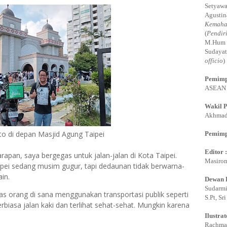
Setyawa
Agustin
Kemaha
(
Pendir
M.Hum 
Sudayat
officio
)
Pemimp
ASEAN E
Wakil 
Akhmadi
to di depan Masjid Agung Taipei
Pemimp
Editor 
rapan, saya bergegas untuk jalan-jalan di Kota Taipei.
Masirom
ipei sedang musim gugur, tapi dedaunan tidak berwarna-
ain.
Dewan 
Sudarmi,
tas orang di sana menggunakan transportasi publik seperti
S.Pt, Sr
biasa jalan kaki dan terlihat sehat-sehat. Mungkin karena
Ilustrat
Rachman