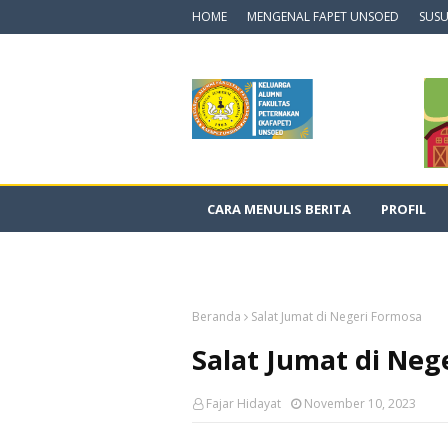
HOME
MENGENAL FAPET UNSOED
SUSU
CARA MENULIS BERITA
PROFIL
DOKUMENTASI VIDEO
Beranda
Salat Jumat di Negeri Formosa
Salat Jumat di Neg
Fajar Hidayat
November 10, 2023