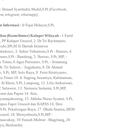
:
Ahmad Syarifudin Mufid,S.Pt
(Facebook,
am, telegram, whatsapp)
,
n Informasi :
Ir Fajar Hidayat,S.Pt,
lan (Kontributor) Kafapet Wilayah :
1.Farid
, PP Kafapet Unsoed, 2. Dr Tri Rachmanto
odo,SPt,M.Si Daerah Istimewa
beksuci, 3. Subur Trihartono,S.Pt - Banten, 4.
ono,S.Pt - Bandung, 5. Nuroso, S.Pt, MP, -
n Timur, 6.Agus Purwanto, S.Pt, - Semarang
Ir. Tri Suheni, - Jogjakarta, 8. Dr. Ahmad
 S.Pt, MP, Solo Raya, 9. Feter Kristiyanto,
awa Timur 10. Ir. Sugeng Juwantya, Kalimantan,
 Al Khoir, S.Pt, Lampung, 12. Lilis Ambarwati,
, Sulawesi, 13. Nurtania Sudarmi, S.Pt,MP,
arat dan Papua 14. Atin,
ayumajakuning, 15. Afduha Nurus Syamsi, S.Pt,
pus Fapet Unsoed dan KAPAS 16. Desi
i, S.Pt, Pekalongan Raya, 17. Dhafa Ananta, BEM
nsoed, 18. Merryafinola,S.Pt,MP -
mascakep, 19.Yuniah Muhtar - Magelang, 20.
ya, Husbandry