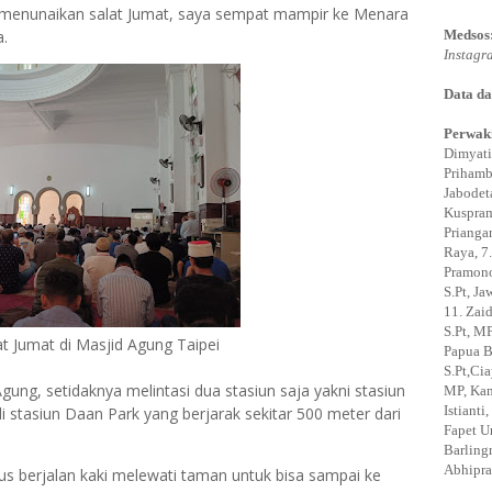
 menunaikan salat Jumat, saya sempat mampir ke Menara
a.
Medsos
Instagr
Data da
Perwaki
Dimyati
Prihamb
Jabodeta
Kuspram
Prianga
Raya, 7.
Pramono,
S.Pt, J
11. Zaid
S.Pt, MP
t Jumat di Masjid Agung Taipei
Papua B
S.Pt,Ci
ung, setidaknya melintasi dua stasiun saja yakni stasiun
MP, Kam
Istiant
di stasiun Daan Park yang berjarak sekitar 500 meter dari
Fapet U
Barling
Abhipra
rus berjalan kaki melewati taman untuk bisa sampai ke