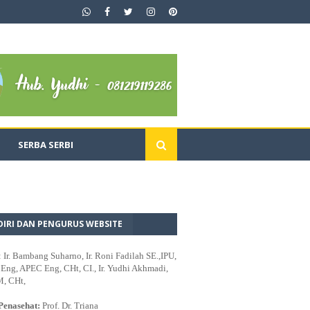
SERBA SERBI
DIRI DAN PENGURUS WEBSITE
: Ir. Bambang Suharno, Ir. Roni Fadilah SE.,IPU,
ng, APEC Eng, CHt, CI., Ir. Yudhi Akhmadi,
M, CHt,
Penasehat:
Prof. Dr. Triana