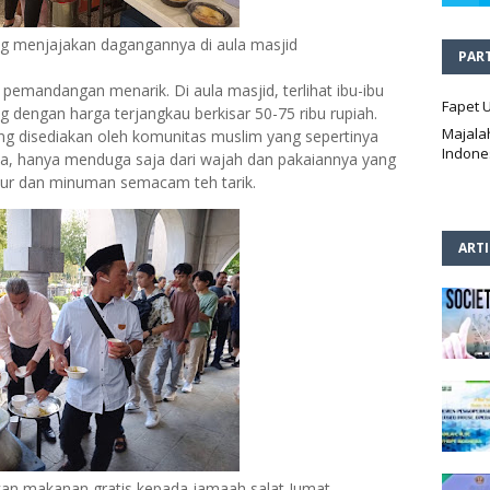
g menjajakan dagangannya di aula masjid
PAR
t pemandangan menarik. Di aula masjid, terlihat ibu-ibu
Fapet 
dengan harga terjangkau berkisar 50-75 ribu rupiah.
Majala
ng disediakan oleh komunitas muslim yang sepertinya
Indone
nya, hanya menduga saja dari wajah dan pakaiannya yang
ubur dan minuman semacam teh tarik.
ART
an makanan gratis kepada jamaah salat Jumat