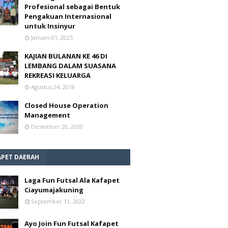
Profesional sebagai Bentuk
Pengakuan Internasional
untuk Insinyur
Januari 01, 2025
KAJIAN BULANAN KE 46 DI
LEMBANG DALAM SUASANA
REKREASI KELUARGA
Agustus 24, 2018
Closed House Operation
Management
Desember 20, 2020
APET DAERAH
Laga Fun Futsal Ala Kafapet
Ciayumajakuning
September 11, 2022
Ayo Join Fun Futsal Kafapet