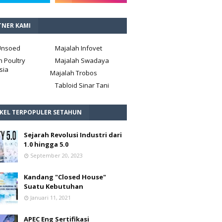
TNER KAMI
Unsoed
Majalah Infovet
h Poultry
Majalah Swadaya
sia
Majalah Trobos
Tabloid Sinar Tani
IKEL TERPOPULER SETAHUN
Sejarah Revolusi Industri dari
1.0 hingga 5.0
September 20, 2023
Kandang "Closed House"
Suatu Kebutuhan
Januari 11, 2021
APEC Eng Sertifikasi