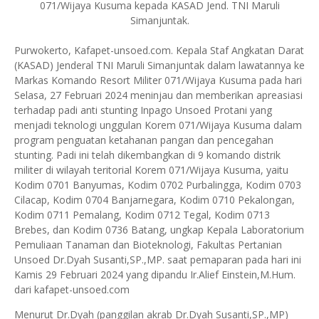
071/Wijaya Kusuma kepada KASAD Jend. TNI Maruli
Simanjuntak.
Purwokerto, Kafapet-unsoed.com. Kepala Staf Angkatan Darat
(KASAD) Jenderal TNI Maruli Simanjuntak dalam lawatannya ke
Markas Komando Resort Militer 071/Wijaya Kusuma pada hari
Selasa, 27 Februari 2024 meninjau dan memberikan apreasiasi
terhadap padi anti stunting Inpago Unsoed Protani yang
menjadi teknologi unggulan Korem 071/Wijaya Kusuma dalam
program penguatan ketahanan pangan dan pencegahan
stunting. Padi ini telah dikembangkan di 9 komando distrik
militer di wilayah teritorial Korem 071/Wijaya Kusuma, yaitu
Kodim 0701 Banyumas, Kodim 0702 Purbalingga, Kodim 0703
Cilacap, Kodim 0704 Banjarnegara, Kodim 0710 Pekalongan,
Kodim 0711 Pemalang, Kodim 0712 Tegal, Kodim 0713
Brebes, dan Kodim 0736 Batang, ungkap Kepala Laboratorium
Pemuliaan Tanaman dan Bioteknologi, Fakultas Pertanian
Unsoed Dr.Dyah Susanti,SP.,MP. saat pemaparan pada hari ini
Kamis 29 Februari 2024 yang dipandu Ir.Alief Einstein,M.Hum.
dari kafapet-unsoed.com
Menurut Dr.Dyah (panggilan akrab Dr.Dyah Susanti,SP.,MP)