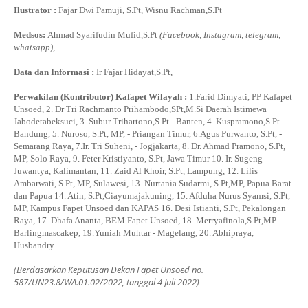
Ilustrator :
Fajar Dwi Pamuji, S.Pt, Wisnu Rachman,S.Pt
Medsos:
Ahmad Syarifudin Mufid,S.Pt
(Facebook, Instagram, telegram,
whatsapp)
,
Data dan Informasi :
Ir Fajar Hidayat,S.Pt,
Perwakilan (Kontributor) Kafapet Wilayah :
1.Farid Dimyati, PP Kafapet
Unsoed, 2. Dr Tri Rachmanto Prihambodo,SPt,M.Si Daerah Istimewa
Jabodetabeksuci, 3. Subur Trihartono,S.Pt - Banten, 4. Kuspramono,S.Pt -
Bandung, 5. Nuroso, S.Pt, MP, - Priangan Timur, 6.Agus Purwanto, S.Pt, -
Semarang Raya, 7.Ir. Tri Suheni, - Jogjakarta, 8. Dr. Ahmad Pramono, S.Pt,
MP, Solo Raya, 9. Feter Kristiyanto, S.Pt, Jawa Timur 10. Ir. Sugeng
Juwantya, Kalimantan, 11. Zaid Al Khoir, S.Pt, Lampung, 12. Lilis
Ambarwati, S.Pt, MP, Sulawesi, 13. Nurtania Sudarmi, S.Pt,MP, Papua Barat
dan Papua 14. Atin, S.Pt,Ciayumajakuning, 15. Afduha Nurus Syamsi, S.Pt,
MP, Kampus Fapet Unsoed dan KAPAS 16. Desi Istianti, S.Pt, Pekalongan
Raya, 17. Dhafa Ananta, BEM Fapet Unsoed, 18. Merryafinola,S.Pt,MP -
Barlingmascakep, 19.Yuniah Muhtar - Magelang, 20. Abhipraya,
Husbandry
(Berdasarkan Keputusan Dekan Fapet Unsoed no.
587/UN23.8/WA.01.02/2022, tanggal 4 Juli 2022)