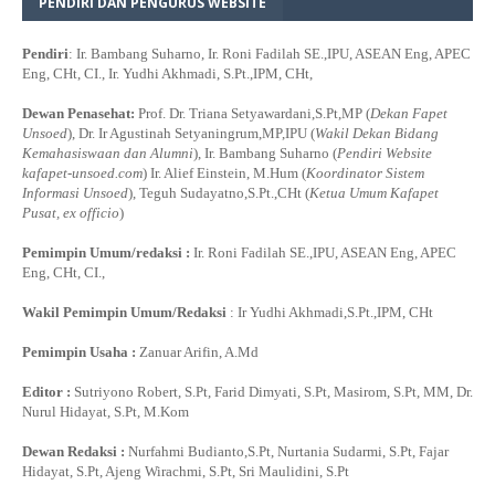
PENDIRI DAN PENGURUS WEBSITE
Pendiri
: Ir. Bambang Suharno, Ir. Roni Fadilah SE.,IPU, ASEAN Eng, APEC
Eng, CHt, CI., Ir. Yudhi Akhmadi, S.Pt.,IPM, CHt,
Dewan Penasehat:
Prof. Dr. Triana Setyawardani,S.Pt,MP (
Dekan Fapet
Unsoed
), Dr. Ir Agustinah Setyaningrum,MP,IPU (
Wakil Dekan Bidang
Kemahasiswaan dan Alumni
), Ir. Bambang Suharno (
Pendiri Website
kafapet-unsoed.com
) Ir. Alief Einstein, M.Hum (
Koordinator Sistem
Informasi Unsoed
), Teguh Sudayatno,S.Pt.,CHt (
Ketua Umum Kafapet
Pusat, ex officio
)
Pemimpin Umum/redaksi :
Ir. Roni Fadilah SE.,IPU, ASEAN Eng, APEC
Eng, CHt, CI.,
Wakil Pemimpin Umum/Redaksi
: Ir Yudhi Akhmadi,S.Pt.,IPM, CHt
Pemimpin Usaha :
Zanuar Arifin, A.Md
Editor :
Sutriyono Robert, S.Pt, Farid Dimyati, S.Pt, Masirom, S.Pt, MM, Dr.
Nurul Hidayat, S.Pt, M.Kom
Dewan Redaksi :
Nurfahmi Budianto,S.Pt, Nurtania Sudarmi, S.Pt, Fajar
Hidayat, S.Pt, Ajeng Wirachmi, S.Pt, Sri Maulidini, S.Pt