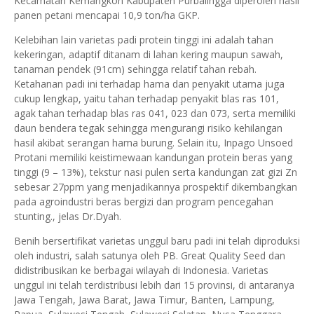
Kecamatan Kemangkon Kabupaten Purbalingga diperoleh hasil
panen petani mencapai 10,9 ton/ha GKP.
Kelebihan lain varietas padi protein tinggi ini adalah tahan
kekeringan, adaptif ditanam di lahan kering maupun sawah,
tanaman pendek (91cm) sehingga relatif tahan rebah.
Ketahanan padi ini terhadap hama dan penyakit utama juga
cukup lengkap, yaitu tahan terhadap penyakit blas ras 101,
agak tahan terhadap blas ras 041, 023 dan 073, serta memiliki
daun bendera tegak sehingga mengurangi risiko kehilangan
hasil akibat serangan hama burung. Selain itu, Inpago Unsoed
Protani memiliki keistimewaan kandungan protein beras yang
tinggi (9 – 13%), tekstur nasi pulen serta kandungan zat gizi Zn
sebesar 27ppm yang menjadikannya prospektif dikembangkan
pada agroindustri beras bergizi dan program pencegahan
stunting., jelas Dr.Dyah.
Benih bersertifikat varietas unggul baru padi ini telah diproduksi
oleh industri, salah satunya oleh PB. Great Quality Seed dan
didistribusikan ke berbagai wilayah di Indonesia. Varietas
unggul ini telah terdistribusi lebih dari 15 provinsi, di antaranya
Jawa Tengah, Jawa Barat, Jawa Timur, Banten, Lampung,