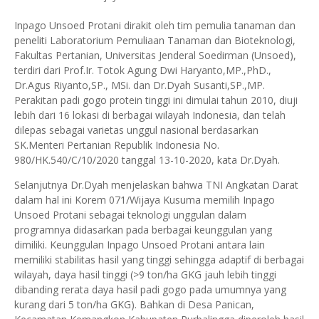
Inpago Unsoed Protani dirakit oleh tim pemulia tanaman dan
peneliti Laboratorium Pemuliaan Tanaman dan Bioteknologi,
Fakultas Pertanian, Universitas Jenderal Soedirman (Unsoed),
terdiri dari Prof.Ir. Totok Agung Dwi Haryanto,MP.,PhD.,
Dr.Agus Riyanto,SP., MSi. dan Dr.Dyah Susanti,SP.,MP.
Perakitan padi gogo protein tinggi ini dimulai tahun 2010, diuji
lebih dari 16 lokasi di berbagai wilayah Indonesia, dan telah
dilepas sebagai varietas unggul nasional berdasarkan
SK.Menteri Pertanian Republik Indonesia No.
980/HK.540/C/10/2020 tanggal 13-10-2020, kata Dr.Dyah.
Selanjutnya Dr.Dyah menjelaskan bahwa TNI Angkatan Darat
dalam hal ini Korem 071/Wijaya Kusuma memilih Inpago
Unsoed Protani sebagai teknologi unggulan dalam
programnya didasarkan pada berbagai keunggulan yang
dimiliki. Keunggulan Inpago Unsoed Protani antara lain
memiliki stabilitas hasil yang tinggi sehingga adaptif di berbagai
wilayah, daya hasil tinggi (>9 ton/ha GKG jauh lebih tinggi
dibanding rerata daya hasil padi gogo pada umumnya yang
kurang dari 5 ton/ha GKG). Bahkan di Desa Panican,