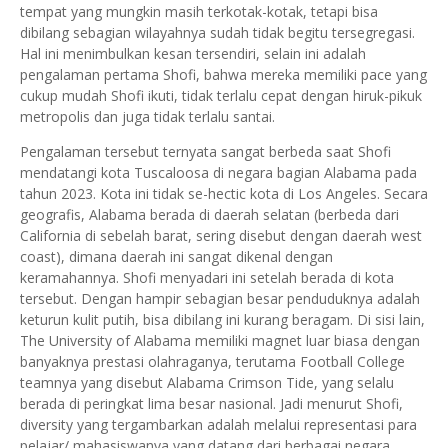
tempat yang mungkin masih terkotak-kotak, tetapi bisa
dibilang sebagian wilayahnya sudah tidak begitu tersegregasi.
Hal ini menimbulkan kesan tersendiri, selain ini adalah
pengalaman pertama Shofi, bahwa mereka memiliki pace yang
cukup mudah Shofi ikuti, tidak terlalu cepat dengan hiruk-pikuk
metropolis dan juga tidak terlalu santai.
Pengalaman tersebut ternyata sangat berbeda saat Shofi
mendatangi kota Tuscaloosa di negara bagian Alabama pada
tahun 2023. Kota ini tidak se-hectic kota di Los Angeles. Secara
geografis, Alabama berada di daerah selatan (berbeda dari
California di sebelah barat, sering disebut dengan daerah west
coast), dimana daerah ini sangat dikenal dengan
keramahannya. Shofi menyadari ini setelah berada di kota
tersebut. Dengan hampir sebagian besar penduduknya adalah
keturun kulit putih, bisa dibilang ini kurang beragam. Di sisi lain,
The University of Alabama memiliki magnet luar biasa dengan
banyaknya prestasi olahraganya, terutama Football College
teamnya yang disebut Alabama Crimson Tide, yang selalu
berada di peringkat lima besar nasional. Jadi menurut Shofi,
diversity yang tergambarkan adalah melalui representasi para
pelajar/ mahasiswanya yang datang dari berbagai negara