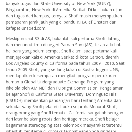
banyak tugas dari State University of New York (SUNY),
Binghamton, New York di Amerika Serikat. Di kesibukan ujian
dan tugas dari kampus, ternyata Shofi masih menyempatkan
pemaparan jarak jauh yang di pandu Ir.H.Alief Einstein dari
kafapet-unsoed.com.
Meskipun saat S3 di AS, bukanlah kali pertama Shofi datang
dan menuntut ilmu di negeri Paman Sam (AS), tetap ada hal-
hal baru yang belum sempat Shofi alami saat pertama kali
menjejakkan kaki di Amerika Serikat di kota Carson, daerah
Los Angeles County di California pada tahun 2009 - 2010. Saat
tahun 2009 Shofi, yang sedang kuliah di Sastra Inggris UNS,
mendapatkan kesempatan mengikuti program pertukaran
bernama Global Undergraduate Exchange Program yang
dikelola oleh AMINEF dan Fulbright Commission. Pengalaman
belajar Shofi di Californa State University, Dominguez Hills
(CSUDH) memberikan pandangan baru tentang Amerika dari
sekadar yang Shofi pelajari di buku sejarah. Menurut Shofi,
orang-orang yang Shofi temui di California sangatlah beragam,
dari latar belakang roots dan heritage mereka. Shofi belajar
bagaimana stereotyping atas kelompok masyarakat tertentu
dibentuk, terutama di konteks tempat yang Shofi singgahi