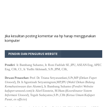
Jika kesulitan posting komentar via hp harap menggunakan
komputer
PENDIRI DAN PENGURUS WEBSITE
Pendiri
: Ir. Bambang Suharno, Ir. Roni Fadilah SE.,IPU, ASEAN Eng, APEC
Eng, CHt, CI., Ir. Yudhi Akhmadi, S.Pt.,IPM, CHt,
Dewan Penasehat:
Prof. Dr. Triana Setyawardani,S.Pt,MP (
Dekan Fapet
Unsoed
), Dr. Ir Agustinah Setyaningrum,MP,IPU (
Wakil Dekan Bidang
Kemahasiswaan dan Alumni
), Ir. Bambang Suharno (
Pendiri Website
kafapet-unsoed.com
) Ir. Alief Einstein, M.Hum (
Koordinator Sistem
Informasi Unsoed
), Teguh Sudayatno,S.Pt.,CHt (
Ketua Umum Kafapet
Pusat, ex officio
)