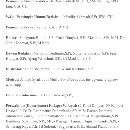
Pemimpin Umum/redaksi :
Ir. Roni Fadilah SE.,IPU, ASEAN Eng, APEC
Eng, CHt, CI.,
Wakil Pemimpin Umum/Redaksi
: Ir Yudhi Akhmadi,S.Pt.,IPM, CHt
Pemimpin Usaha :
Zanuar Arifin, A.Md
Editor :
Sutriyono Robert, S.Pt, Farid Dimyati, S.Pt, Masirom, S.Pt, MM, Dr.
Nurul Hidayat, S.Pt, M.Kom
Dewan Redaksi :
Nurfahmi Budianto,S.Pt, Nurtania Sudarmi, S.Pt, Fajar
Hidayat, S.Pt, Ajeng Wirachmi, S.Pt, Sri Maulidini, S.Pt
Ilustrator :
Fajar Dwi Pamuji, S.Pt, Wisnu Rachman,S.Pt
Medsos:
Ahmad Syarifudin Mufid,S.Pt
(Facebook, Instagram, telegram,
whatsapp)
,
Data dan Informasi :
Ir Fajar Hidayat,S.Pt,
Perwakilan (Kontributor) Kafapet Wilayah :
1.Farid Dimyati, PP Kafapet
Unsoed, 2. Dr Tri Rachmanto Prihambodo,SPt,M.Si Daerah Istimewa
Jabodetabeksuci, 3. Subur Trihartono,S.Pt - Banten, 4. Kuspramono,S.Pt -
Bandung, 5. Nuroso, S.Pt, MP, - Priangan Timur, 6.Agus Purwanto, S.Pt, -
Semarang Raya, 7.Ir. Tri Suheni, - Jogjakarta, 8. Dr. Ahmad Pramono, S.Pt,