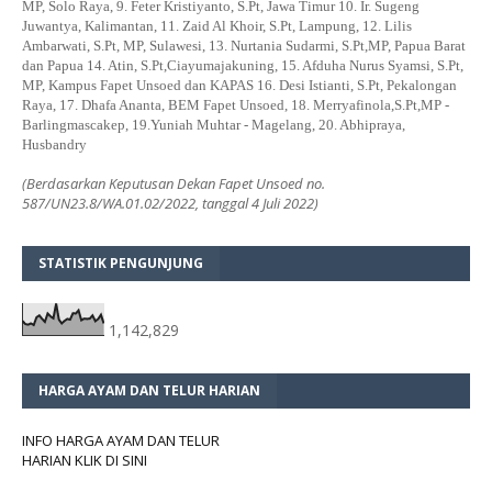
MP, Solo Raya, 9. Feter Kristiyanto, S.Pt, Jawa Timur 10. Ir. Sugeng
Juwantya, Kalimantan, 11. Zaid Al Khoir, S.Pt, Lampung, 12. Lilis
Ambarwati, S.Pt, MP, Sulawesi, 13. Nurtania Sudarmi, S.Pt,MP, Papua Barat
dan Papua 14. Atin, S.Pt,Ciayumajakuning, 15. Afduha Nurus Syamsi, S.Pt,
MP, Kampus Fapet Unsoed dan KAPAS 16. Desi Istianti, S.Pt, Pekalongan
Raya, 17. Dhafa Ananta, BEM Fapet Unsoed, 18. Merryafinola,S.Pt,MP -
Barlingmascakep, 19.Yuniah Muhtar - Magelang, 20. Abhipraya,
Husbandry
(Berdasarkan Keputusan Dekan Fapet Unsoed no.
587/UN23.8/WA.01.02/2022, tanggal 4 Juli 2022)
STATISTIK PENGUNJUNG
1,142,829
HARGA AYAM DAN TELUR HARIAN
INFO HARGA AYAM DAN TELUR
HARIAN KLIK DI SINI