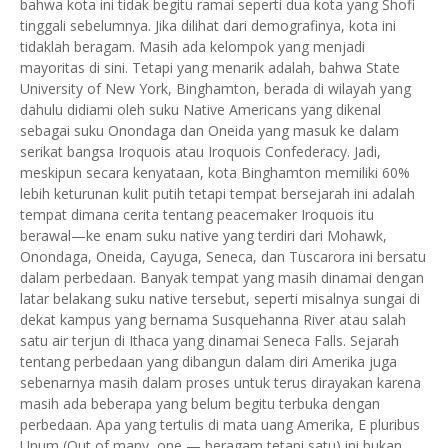
bahwa kota ini tidak begitu ramai seperti dua kota yang Shofi
tinggali sebelumnya. Jika dilihat dari demografinya, kota ini
tidaklah beragam. Masih ada kelompok yang menjadi
mayoritas di sini. Tetapi yang menarik adalah, bahwa State
University of New York, Binghamton, berada di wilayah yang
dahulu didiami oleh suku Native Americans yang dikenal
sebagai suku Onondaga dan Oneida yang masuk ke dalam
serikat bangsa Iroquois atau Iroquois Confederacy. Jadi,
meskipun secara kenyataan, kota Binghamton memiliki 60%
lebih keturunan kulit putih tetapi tempat bersejarah ini adalah
tempat dimana cerita tentang peacemaker Iroquois itu
berawal—ke enam suku native yang terdiri dari Mohawk,
Onondaga, Oneida, Cayuga, Seneca, dan Tuscarora ini bersatu
dalam perbedaan. Banyak tempat yang masih dinamai dengan
latar belakang suku native tersebut, seperti misalnya sungai di
dekat kampus yang bernama Susquehanna River atau salah
satu air terjun di Ithaca yang dinamai Seneca Falls. Sejarah
tentang perbedaan yang dibangun dalam diri Amerika juga
sebenarnya masih dalam proses untuk terus dirayakan karena
masih ada beberapa yang belum begitu terbuka dengan
perbedaan. Apa yang tertulis di mata uang Amerika, E pluribus
Unum (Out of many, one — beragam tetapi satu) ini bukan