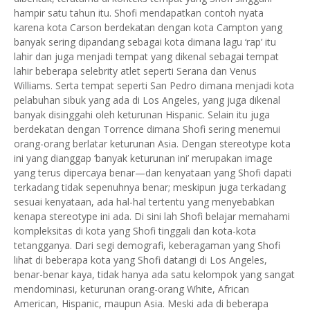
hampir satu tahun itu. Shofi mendapatkan contoh nyata
karena kota Carson berdekatan dengan kota Campton yang
banyak sering dipandang sebagai kota dimana lagu ‘rap’ itu
lahir dan juga menjadi tempat yang dikenal sebagai tempat
lahir beberapa selebrity atlet seperti Serana dan Venus
Williams. Serta tempat seperti San Pedro dimana menjadi kota
pelabuhan sibuk yang ada di Los Angeles, yang juga dikenal
banyak disinggahi oleh keturunan Hispanic. Selain itu juga
berdekatan dengan Torrence dimana Shofi sering menemui
orang-orang berlatar keturunan Asia. Dengan stereotype kota
ini yang dianggap ‘banyak keturunan ini’ merupakan image
yang terus dipercaya benar—dan kenyataan yang Shofi dapati
terkadang tidak sepenuhnya benar; meskipun juga terkadang
sesuai kenyataan, ada hal-hal tertentu yang menyebabkan
kenapa stereotype ini ada. Di sini lah Shofi belajar memahami
kompleksitas di kota yang Shofi tinggali dan kota-kota
tetangganya. Dari segi demografi, keberagaman yang Shofi
lihat di beberapa kota yang Shofi datangi di Los Angeles,
benar-benar kaya, tidak hanya ada satu kelompok yang sangat
mendominasi, keturunan orang-orang White, African
American, Hispanic, maupun Asia. Meski ada di beberapa