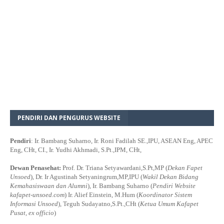
PENDIRI DAN PENGURUS WEBSITE
Pendiri
: Ir. Bambang Suharno, Ir. Roni Fadilah SE.,IPU, ASEAN Eng, APEC
Eng, CHt, CI., Ir. Yudhi Akhmadi, S.Pt.,IPM, CHt,
Dewan Penasehat:
Prof. Dr. Triana Setyawardani,S.Pt,MP (
Dekan Fapet
Unsoed
), Dr. Ir Agustinah Setyaningrum,MP,IPU (
Wakil Dekan Bidang
Kemahasiswaan dan Alumni
), Ir. Bambang Suharno (
Pendiri Website
kafapet-unsoed.com
) Ir. Alief Einstein, M.Hum (
Koordinator Sistem
Informasi Unsoed
), Teguh Sudayatno,S.Pt.,CHt (
Ketua Umum Kafapet
Pusat, ex officio
)