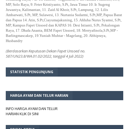
MP, Solo Raya, 9. Feter Kristiyanto, S.Pt, Jawa Timur 10. Ir. Sugeng
Juwantya, Kalimantan, 11. Zaid Al Khoir, S.Pt, Lampung, 12. Lilis
Ambarwati, S.Pt, MP, Sulawesi, 13. Nurtania Sudarmi, S.Pt,MP, Papua Barat
dan Papua 14. Atin, S.Pt,Ciayumajakuning, 15. Afduha Nurus Syamsi, S.Pt,
MP, Kampus Fapet Unsoed dan KAPAS 16. Desi Istianti, S.Pt, Pekalongan
Raya, 17. Dhafa Ananta, BEM Fapet Unsoed, 18. Merryafinola,S.Pt,MP -
Barlingmascakep, 19.Yuniah Muhtar - Magelang, 20. Abhipraya,
Husbandry
(Berdasarkan Keputusan Dekan Fapet Unsoed no.
587/UN23.8/WA.01.02/2022, tanggal 4 Juli 2022)
STATISTIK PENGUNJUNG
HARGA AYAM DAN TELUR HARIAN
INFO HARGA AYAM DAN TELUR
HARIAN KLIK DI SINI