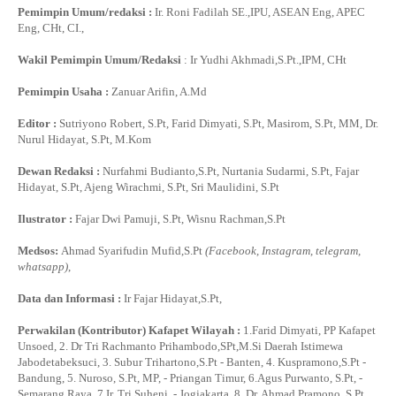
Pemimpin Umum/redaksi :
Ir. Roni Fadilah SE.,IPU, ASEAN Eng, APEC
Eng, CHt, CI.,
Wakil Pemimpin Umum/Redaksi
: Ir Yudhi Akhmadi,S.Pt.,IPM, CHt
Pemimpin Usaha :
Zanuar Arifin, A.Md
Editor :
Sutriyono Robert, S.Pt, Farid Dimyati, S.Pt, Masirom, S.Pt, MM, Dr.
Nurul Hidayat, S.Pt, M.Kom
Dewan Redaksi :
Nurfahmi Budianto,S.Pt, Nurtania Sudarmi, S.Pt, Fajar
Hidayat, S.Pt, Ajeng Wirachmi, S.Pt, Sri Maulidini, S.Pt
Ilustrator :
Fajar Dwi Pamuji, S.Pt, Wisnu Rachman,S.Pt
Medsos:
Ahmad Syarifudin Mufid,S.Pt
(Facebook, Instagram, telegram,
whatsapp)
,
Data dan Informasi :
Ir Fajar Hidayat,S.Pt,
Perwakilan (Kontributor) Kafapet Wilayah :
1.Farid Dimyati, PP Kafapet
Unsoed, 2. Dr Tri Rachmanto Prihambodo,SPt,M.Si Daerah Istimewa
Jabodetabeksuci, 3. Subur Trihartono,S.Pt - Banten, 4. Kuspramono,S.Pt -
Bandung, 5. Nuroso, S.Pt, MP, - Priangan Timur, 6.Agus Purwanto, S.Pt, -
Semarang Raya, 7.Ir. Tri Suheni, - Jogjakarta, 8. Dr. Ahmad Pramono, S.Pt,