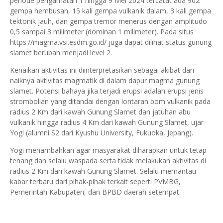
periode pengamatan 1 hingga 9 Mei 2024 tercatat ada 902
gempa hembusan, 15 kali gempa vulkanik dalam, 3 kali gempa
tektonik jauh, dan gempa tremor menerus dengan amplitudo
0,5 sampai 3 milimeter (dominan 1 milimeter). Pada situs
https://magma.vsi.esdm.go.id/ juga dapat dilihat status gunung
slamet berubah menjadi level 2.
Kenaikan aktivitas ini diinterpretasikan sebagai akibat dari
naiknya aktivitas magmatik di dalam dapur magma gunung
slamet. Potensi bahaya jika terjadi erupsi adalah erupsi jenis
strombolian yang ditandai dengan lontaran bom vulkanik pada
radius 2 Km dari kawah Gunung Slamet dan jatuhan abu
vulkanik hingga radius 4 Km dari kawah Gunung Slamet, ujar
Yogi (alumni S2 dari Kyushu University, Fukuoka, Jepang).
Yogi menambahkan agar masyarakat diharapkan untuk tetap
tenang dan selalu waspada serta tidak melakukan aktivitas di
radius 2 Km dari kawah Gunung Slamet. Selalu memantau
kabar terbaru dari pihak-pihak terkait seperti PVMBG,
Pemerintah Kabupaten, dan BPBD daerah setempat.