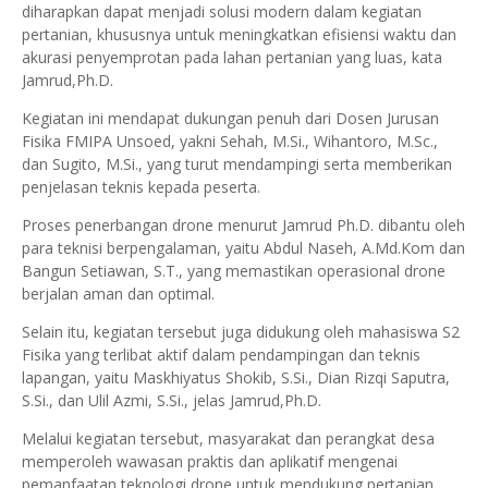
diharapkan dapat menjadi solusi modern dalam kegiatan
pertanian, khususnya untuk meningkatkan efisiensi waktu dan
akurasi penyemprotan pada lahan pertanian yang luas, kata
Jamrud,Ph.D.
Kegiatan ini mendapat dukungan penuh dari Dosen Jurusan
Fisika FMIPA Unsoed, yakni Sehah, M.Si., Wihantoro, M.Sc.,
dan Sugito, M.Si., yang turut mendampingi serta memberikan
penjelasan teknis kepada peserta.
Proses penerbangan drone menurut Jamrud Ph.D. dibantu oleh
para teknisi berpengalaman, yaitu Abdul Naseh, A.Md.Kom dan
Bangun Setiawan, S.T., yang memastikan operasional drone
berjalan aman dan optimal.
Selain itu, kegiatan tersebut juga didukung oleh mahasiswa S2
Fisika yang terlibat aktif dalam pendampingan dan teknis
lapangan, yaitu Maskhiyatus Shokib, S.Si., Dian Rizqi Saputra,
S.Si., dan Ulil Azmi, S.Si., jelas Jamrud,Ph.D.
Melalui kegiatan tersebut, masyarakat dan perangkat desa
memperoleh wawasan praktis dan aplikatif mengenai
pemanfaatan teknologi drone untuk mendukung pertanian