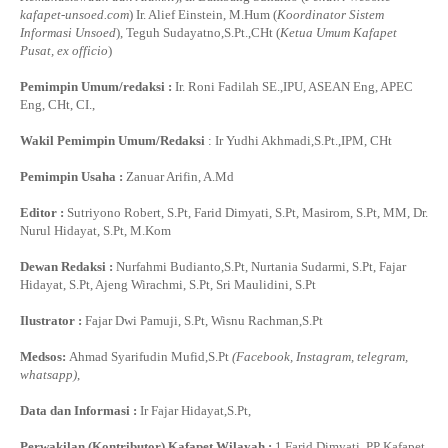
kafapet-unsoed.com
) Ir. Alief Einstein, M.Hum (
Koordinator Sistem
Informasi Unsoed
), Teguh Sudayatno,S.Pt.,CHt (
Ketua Umum Kafapet
Pusat, ex officio
)
Pemimpin Umum/redaksi :
Ir. Roni Fadilah SE.,IPU, ASEAN Eng, APEC
Eng, CHt, CI.,
Wakil Pemimpin Umum/Redaksi
: Ir Yudhi Akhmadi,S.Pt.,IPM, CHt
Pemimpin Usaha :
Zanuar Arifin, A.Md
Editor :
Sutriyono Robert, S.Pt, Farid Dimyati, S.Pt, Masirom, S.Pt, MM, Dr.
Nurul Hidayat, S.Pt, M.Kom
Dewan Redaksi :
Nurfahmi Budianto,S.Pt, Nurtania Sudarmi, S.Pt, Fajar
Hidayat, S.Pt, Ajeng Wirachmi, S.Pt, Sri Maulidini, S.Pt
Ilustrator :
Fajar Dwi Pamuji, S.Pt, Wisnu Rachman,S.Pt
Medsos:
Ahmad Syarifudin Mufid,S.Pt
(Facebook, Instagram, telegram,
whatsapp)
,
Data dan Informasi :
Ir Fajar Hidayat,S.Pt,
Perwakilan (Kontributor) Kafapet Wilayah :
1.Farid Dimyati, PP Kafapet