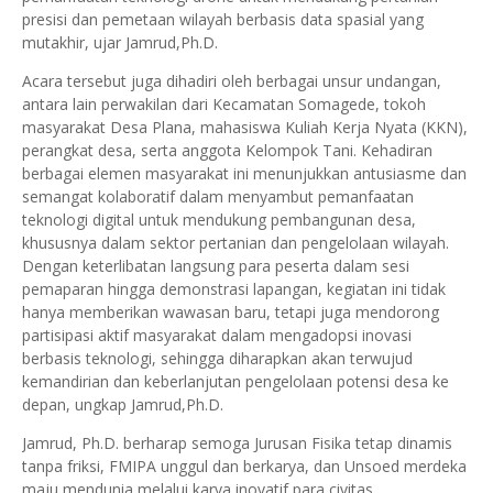
presisi dan pemetaan wilayah berbasis data spasial yang
mutakhir, ujar Jamrud,Ph.D.
Acara tersebut juga dihadiri oleh berbagai unsur undangan,
antara lain perwakilan dari Kecamatan Somagede, tokoh
masyarakat Desa Plana, mahasiswa Kuliah Kerja Nyata (KKN),
perangkat desa, serta anggota Kelompok Tani. Kehadiran
berbagai elemen masyarakat ini menunjukkan antusiasme dan
semangat kolaboratif dalam menyambut pemanfaatan
teknologi digital untuk mendukung pembangunan desa,
khususnya dalam sektor pertanian dan pengelolaan wilayah.
Dengan keterlibatan langsung para peserta dalam sesi
pemaparan hingga demonstrasi lapangan, kegiatan ini tidak
hanya memberikan wawasan baru, tetapi juga mendorong
partisipasi aktif masyarakat dalam mengadopsi inovasi
berbasis teknologi, sehingga diharapkan akan terwujud
kemandirian dan keberlanjutan pengelolaan potensi desa ke
depan, ungkap Jamrud,Ph.D.
Jamrud, Ph.D. berharap semoga Jurusan Fisika tetap dinamis
tanpa friksi, FMIPA unggul dan berkarya, dan Unsoed merdeka
maju mendunia melalui karya inovatif para civitas