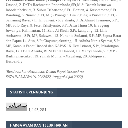
Unsoed, 2. Dr Tri Rachmanto Prihambodo,SPt,M.Si Daerah Istimewa
Jabodetabeksuci, 3. Subur Trihartono,S.Pt - Banten, 4. Kuspramono,S.Pt -
Bandung, 5. Nuroso, S.Pt, MP, - Priangan Timur, 6.Agus Purwanto, S.Pt, -
Semarang Raya, 7.Ir. Tri Suheni, - Jogjakarta, 8. Dr. Ahmad Pramono, S.Pt,
MP, Solo Raya, 9. Feter Kristiyanto, S.Pt, Jawa Timur 10. Ir. Sugeng
Juwantya, Kalimantan, 11. Zaid Al Khoir, S.Pt, Lampung, 12. Lilis
Ambarwati, S.Pt, MP, Sulawesi, 13. Nurtania Sudarmi, S.Pt,MP, Papua Barat
dan Papua 14. Atin, S.Pt,Ciayumajakuning, 15. Afduha Nurus Syamsi, S.Pt,
MP, Kampus Fapet Unsoed dan KAPAS 16. Desi Istianti, S.Pt, Pekalongan
Raya, 17. Dhafa Ananta, BEM Fapet Unsoed, 18. Merryafinola,S.Pt,MP -
Barlingmascakep, 19.Yuniah Muhtar - Magelang, 20. Abhipraya,
Husbandry
(Berdasarkan Keputusan Dekan Fapet Unsoed no.
587/UN23.8/WA.01.02/2022, tanggal 4 Juli 2022)
STATISTIK PENGUNJUNG
1,143,281
HARGA AYAM DAN TELUR HARIAN