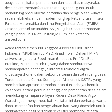
upaya peningkatan pemahaman dan kapasitas masyarakat
desa dalam memanfaatkan teknologi tepat guna untuk
mendukung produktivitas pertanian dan pengelolaan wilayah
secara lebih efisien dan modern, ungkap Ketua Jurusan Fisika
Fakultas Matematika dan Ilmu Pengetahuan Alam (FMIPA)
Unsoed Jamrud Aminuddin, SSi.,MSi.,Ph.D. saat pemaparan
yang dipandu Ir.H.Alief Einstein,M.Hum. dari kafapet-
unsoed.com.
Acara tersebut menurut Anggota Assosiasi Pilot Drone
Indonesia (APDI) Jamrud,Ph.D. dihadiri oleh Dekan FMIPA
Universitas Jenderal Soedirman (Unsoed), Prof.Drs.Budi
Pratikno, M.Stat., Sci.,Ph.D., yang dalam sambutannya
menyampaikan pentingnya integrasi teknologi digital,
khususnya drone, dalam sektor pertanian dan tata ruang desa.
Turut hadir pula Camat Somagede, Misnuraini, S.STP., yang
memberikan apresiasi terhadap inisiatif ini sebagai bentuk
kolaborasi antara perguruan tinggi dan pemerintah desa dalam
mendukung kemajuan wilayah. Kepala Desa Plana, Argo
Warasto Jati, menyambut baik kegiatan ini dan berharap warga
dapat memanfaatkan pengetahuan baru yang diperoleh untuk
meningkatkan hasil pertanian sekaligus memperkuat data