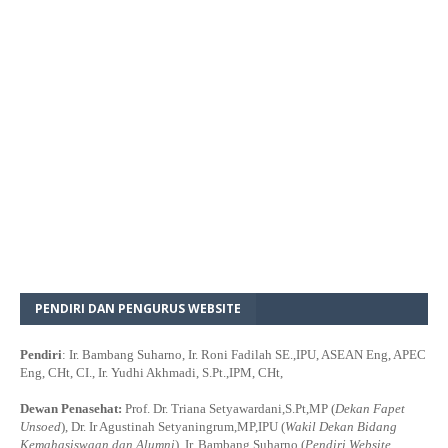
PENDIRI DAN PENGURUS WEBSITE
Pendiri
: Ir. Bambang Suharno, Ir. Roni Fadilah SE.,IPU, ASEAN Eng, APEC
Eng, CHt, CI., Ir. Yudhi Akhmadi, S.Pt.,IPM, CHt,
Dewan Penasehat:
Prof. Dr. Triana Setyawardani,S.Pt,MP (
Dekan Fapet
Unsoed
), Dr. Ir Agustinah Setyaningrum,MP,IPU (
Wakil Dekan Bidang
Kemahasiswaan dan Alumni
), Ir. Bambang Suharno (
Pendiri Website