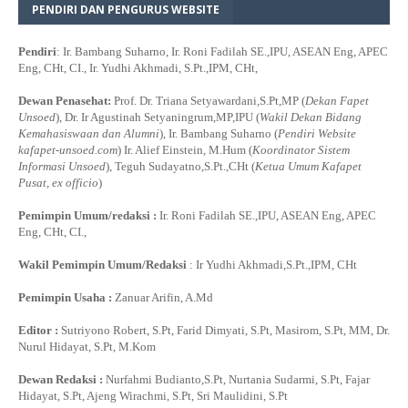
PENDIRI DAN PENGURUS WEBSITE
Pendiri
: Ir. Bambang Suharno, Ir. Roni Fadilah SE.,IPU, ASEAN Eng, APEC
Eng, CHt, CI., Ir. Yudhi Akhmadi, S.Pt.,IPM, CHt,
Dewan Penasehat:
Prof. Dr. Triana Setyawardani,S.Pt,MP (
Dekan Fapet
Unsoed
), Dr. Ir Agustinah Setyaningrum,MP,IPU (
Wakil Dekan Bidang
Kemahasiswaan dan Alumni
), Ir. Bambang Suharno (
Pendiri Website
kafapet-unsoed.com
) Ir. Alief Einstein, M.Hum (
Koordinator Sistem
Informasi Unsoed
), Teguh Sudayatno,S.Pt.,CHt (
Ketua Umum Kafapet
Pusat, ex officio
)
Pemimpin Umum/redaksi :
Ir. Roni Fadilah SE.,IPU, ASEAN Eng, APEC
Eng, CHt, CI.,
Wakil Pemimpin Umum/Redaksi
: Ir Yudhi Akhmadi,S.Pt.,IPM, CHt
Pemimpin Usaha :
Zanuar Arifin, A.Md
Editor :
Sutriyono Robert, S.Pt, Farid Dimyati, S.Pt, Masirom, S.Pt, MM, Dr.
Nurul Hidayat, S.Pt, M.Kom
Dewan Redaksi :
Nurfahmi Budianto,S.Pt, Nurtania Sudarmi, S.Pt, Fajar
Hidayat, S.Pt, Ajeng Wirachmi, S.Pt, Sri Maulidini, S.Pt