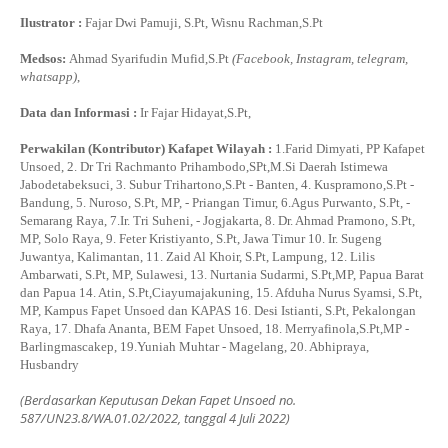
Ilustrator :
Fajar Dwi Pamuji, S.Pt, Wisnu Rachman,S.Pt
Medsos:
Ahmad Syarifudin Mufid,S.Pt
(Facebook, Instagram, telegram,
whatsapp)
,
Data dan Informasi :
Ir Fajar Hidayat,S.Pt,
Perwakilan (Kontributor) Kafapet Wilayah :
1.Farid Dimyati, PP Kafapet
Unsoed, 2. Dr Tri Rachmanto Prihambodo,SPt,M.Si Daerah Istimewa
Jabodetabeksuci, 3. Subur Trihartono,S.Pt - Banten, 4. Kuspramono,S.Pt -
Bandung, 5. Nuroso, S.Pt, MP, - Priangan Timur, 6.Agus Purwanto, S.Pt, -
Semarang Raya, 7.Ir. Tri Suheni, - Jogjakarta, 8. Dr. Ahmad Pramono, S.Pt,
MP, Solo Raya, 9. Feter Kristiyanto, S.Pt, Jawa Timur 10. Ir. Sugeng
Juwantya, Kalimantan, 11. Zaid Al Khoir, S.Pt, Lampung, 12. Lilis
Ambarwati, S.Pt, MP, Sulawesi, 13. Nurtania Sudarmi, S.Pt,MP, Papua Barat
dan Papua 14. Atin, S.Pt,Ciayumajakuning, 15. Afduha Nurus Syamsi, S.Pt,
MP, Kampus Fapet Unsoed dan KAPAS 16. Desi Istianti, S.Pt, Pekalongan
Raya, 17. Dhafa Ananta, BEM Fapet Unsoed, 18. Merryafinola,S.Pt,MP -
Barlingmascakep, 19.Yuniah Muhtar - Magelang, 20. Abhipraya,
Husbandry
(Berdasarkan Keputusan Dekan Fapet Unsoed no.
587/UN23.8/WA.01.02/2022, tanggal 4 Juli 2022)