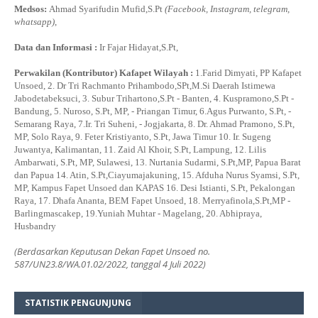
Medsos:
Ahmad Syarifudin Mufid,S.Pt
(Facebook, Instagram, telegram,
whatsapp)
,
Data dan Informasi :
Ir Fajar Hidayat,S.Pt,
Perwakilan (Kontributor) Kafapet Wilayah :
1.Farid Dimyati, PP Kafapet
Unsoed, 2. Dr Tri Rachmanto Prihambodo,SPt,M.Si Daerah Istimewa
Jabodetabeksuci, 3. Subur Trihartono,S.Pt - Banten, 4. Kuspramono,S.Pt -
Bandung, 5. Nuroso, S.Pt, MP, - Priangan Timur, 6.Agus Purwanto, S.Pt, -
Semarang Raya, 7.Ir. Tri Suheni, - Jogjakarta, 8. Dr. Ahmad Pramono, S.Pt,
MP, Solo Raya, 9. Feter Kristiyanto, S.Pt, Jawa Timur 10. Ir. Sugeng
Juwantya, Kalimantan, 11. Zaid Al Khoir, S.Pt, Lampung, 12. Lilis
Ambarwati, S.Pt, MP, Sulawesi, 13. Nurtania Sudarmi, S.Pt,MP, Papua Barat
dan Papua 14. Atin, S.Pt,Ciayumajakuning, 15. Afduha Nurus Syamsi, S.Pt,
MP, Kampus Fapet Unsoed dan KAPAS 16. Desi Istianti, S.Pt, Pekalongan
Raya, 17. Dhafa Ananta, BEM Fapet Unsoed, 18. Merryafinola,S.Pt,MP -
Barlingmascakep, 19.Yuniah Muhtar - Magelang, 20. Abhipraya,
Husbandry
(Berdasarkan Keputusan Dekan Fapet Unsoed no.
587/UN23.8/WA.01.02/2022, tanggal 4 Juli 2022)
STATISTIK PENGUNJUNG