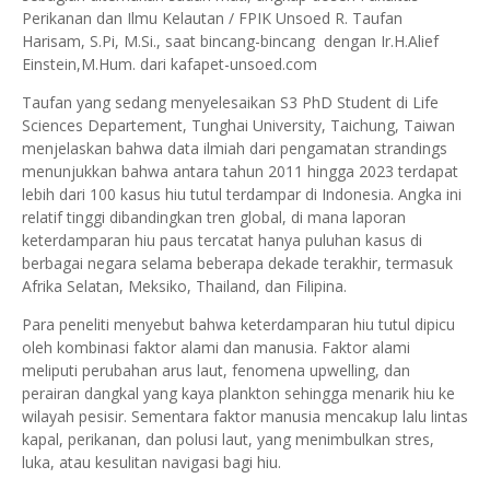
Perikanan dan Ilmu Kelautan / FPIK Unsoed R. Taufan
Harisam, S.Pi, M.Si., saat bincang-bincang dengan Ir.H.Alief
Einstein,M.Hum. dari kafapet-unsoed.com
Taufan yang sedang menyelesaikan S3 PhD Student di Life
Sciences Departement, Tunghai University, Taichung, Taiwan
menjelaskan bahwa data ilmiah dari pengamatan strandings
menunjukkan bahwa antara tahun 2011 hingga 2023 terdapat
lebih dari 100 kasus hiu tutul terdampar di Indonesia. Angka ini
relatif tinggi dibandingkan tren global, di mana laporan
keterdamparan hiu paus tercatat hanya puluhan kasus di
berbagai negara selama beberapa dekade terakhir, termasuk
Afrika Selatan, Meksiko, Thailand, dan Filipina.
Para peneliti menyebut bahwa keterdamparan hiu tutul dipicu
oleh kombinasi faktor alami dan manusia. Faktor alami
meliputi perubahan arus laut, fenomena upwelling, dan
perairan dangkal yang kaya plankton sehingga menarik hiu ke
wilayah pesisir. Sementara faktor manusia mencakup lalu lintas
kapal, perikanan, dan polusi laut, yang menimbulkan stres,
luka, atau kesulitan navigasi bagi hiu.