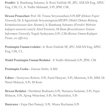
Pendiri
: Ir. Bambang Suharno, Ir. Roni Fadilah SE.,IPU, ASEAN Eng, APEC
Eng, CHt, CI., Ir. Yudhi Akhmadi, S.Pt.,IPM, CHt,
Dewan Penasehat:
Prof. Dr. Triana Setyawardani,S.Pt,MP (
Dekan Fapet
Unsoed
), Dr. Ir Agustinah Setyaningrum,MP,IPU (
Wakil Dekan Bidang
Kemahasiswaan dan Alumni
), Ir. Bambang Suharno (
Pendiri Website
kafapet-unsoed.com
) Ir. Alief Einstein, M.Hum (
Koordinator Sistem
Informasi Unsoed
), Teguh Sudayatno,S.Pt.,CHt (
Ketua Umum Kafapet
Pusat, ex officio
)
Pemimpin Umum/redaksi :
Ir. Roni Fadilah SE.,IPU, ASEAN Eng, APEC
Eng, CHt, CI.,
Wakil Pemimpin Umum/Redaksi
: Ir Yudhi Akhmadi,S.Pt.,IPM, CHt
Pemimpin Usaha :
Zanuar Arifin, A.Md
Editor :
Sutriyono Robert, S.Pt, Farid Dimyati, S.Pt, Masirom, S.Pt, MM, Dr.
Nurul Hidayat, S.Pt, M.Kom
Dewan Redaksi :
Nurfahmi Budianto,S.Pt, Nurtania Sudarmi, S.Pt, Fajar
Hidayat, S.Pt, Ajeng Wirachmi, S.Pt, Sri Maulidini, S.Pt
Ilustrator :
Fajar Dwi Pamuji, S.Pt, Wisnu Rachman,S.Pt