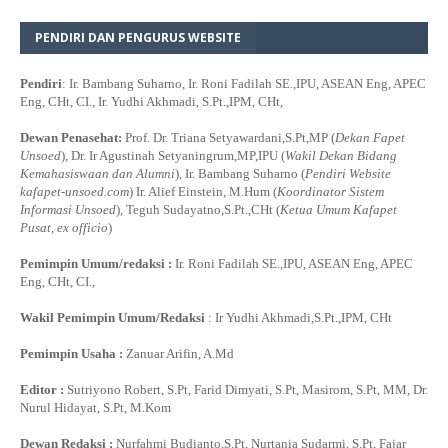
PENDIRI DAN PENGURUS WEBSITE
Pendiri
: Ir. Bambang Suharno, Ir. Roni Fadilah SE.,IPU, ASEAN Eng, APEC
Eng, CHt, CI., Ir. Yudhi Akhmadi, S.Pt.,IPM, CHt,
Dewan Penasehat:
Prof. Dr. Triana Setyawardani,S.Pt,MP (
Dekan Fapet
Unsoed
), Dr. Ir Agustinah Setyaningrum,MP,IPU (
Wakil Dekan Bidang
Kemahasiswaan dan Alumni
), Ir. Bambang Suharno (
Pendiri Website
kafapet-unsoed.com
) Ir. Alief Einstein, M.Hum (
Koordinator Sistem
Informasi Unsoed
), Teguh Sudayatno,S.Pt.,CHt (
Ketua Umum Kafapet
Pusat, ex officio
)
Pemimpin Umum/redaksi :
Ir. Roni Fadilah SE.,IPU, ASEAN Eng, APEC
Eng, CHt, CI.,
Wakil Pemimpin Umum/Redaksi
: Ir Yudhi Akhmadi,S.Pt.,IPM, CHt
Pemimpin Usaha :
Zanuar Arifin, A.Md
Editor :
Sutriyono Robert, S.Pt, Farid Dimyati, S.Pt, Masirom, S.Pt, MM, Dr.
Nurul Hidayat, S.Pt, M.Kom
Dewan Redaksi :
Nurfahmi Budianto,S.Pt, Nurtania Sudarmi, S.Pt, Fajar