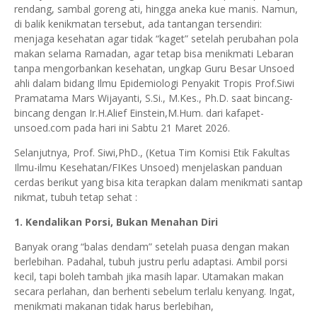
rendang, sambal goreng ati, hingga aneka kue manis. Namun,
di balik kenikmatan tersebut, ada tantangan tersendiri:
menjaga kesehatan agar tidak “kaget” setelah perubahan pola
makan selama Ramadan, agar tetap bisa menikmati Lebaran
tanpa mengorbankan kesehatan, ungkap Guru Besar Unsoed
ahli dalam bidang Ilmu Epidemiologi Penyakit Tropis Prof.Siwi
Pramatama Mars Wijayanti, S.Si., M.Kes., Ph.D. saat bincang-
bincang dengan Ir.H.Alief Einstein,M.Hum. dari kafapet-
unsoed.com pada hari ini Sabtu 21 Maret 2026.
Selanjutnya, Prof. Siwi,PhD., (Ketua Tim Komisi Etik Fakultas
Ilmu-ilmu Kesehatan/FIKes Unsoed) menjelaskan panduan
cerdas berikut yang bisa kita terapkan dalam menikmati santap
nikmat, tubuh tetap sehat :
1. Kendalikan Porsi, Bukan Menahan Diri
Banyak orang “balas dendam” setelah puasa dengan makan
berlebihan. Padahal, tubuh justru perlu adaptasi. Ambil porsi
kecil, tapi boleh tambah jika masih lapar. Utamakan makan
secara perlahan, dan berhenti sebelum terlalu kenyang. Ingat,
menikmati makanan tidak harus berlebihan,