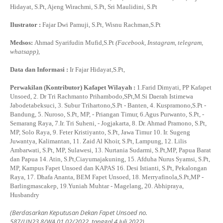
Hidayat, S.Pt, Ajeng Wirachmi, S.Pt, Sri Maulidini, S.Pt
Ilustrator :
Fajar Dwi Pamuji, S.Pt, Wisnu Rachman,S.Pt
Medsos:
Ahmad Syarifudin Mufid,S.Pt
(Facebook, Instagram, telegram,
whatsapp)
,
Data dan Informasi :
Ir Fajar Hidayat,S.Pt,
Perwakilan (Kontributor) Kafapet Wilayah :
1.Farid Dimyati, PP Kafapet
Unsoed, 2. Dr Tri Rachmanto Prihambodo,SPt,M.Si Daerah Istimewa
Jabodetabeksuci, 3. Subur Trihartono,S.Pt - Banten, 4. Kuspramono,S.Pt -
Bandung, 5. Nuroso, S.Pt, MP, - Priangan Timur, 6.Agus Purwanto, S.Pt, -
Semarang Raya, 7.Ir. Tri Suheni, - Jogjakarta, 8. Dr. Ahmad Pramono, S.Pt,
MP, Solo Raya, 9. Feter Kristiyanto, S.Pt, Jawa Timur 10. Ir. Sugeng
Juwantya, Kalimantan, 11. Zaid Al Khoir, S.Pt, Lampung, 12. Lilis
Ambarwati, S.Pt, MP, Sulawesi, 13. Nurtania Sudarmi, S.Pt,MP, Papua Barat
dan Papua 14. Atin, S.Pt,Ciayumajakuning, 15. Afduha Nurus Syamsi, S.Pt,
MP, Kampus Fapet Unsoed dan KAPAS 16. Desi Istianti, S.Pt, Pekalongan
Raya, 17. Dhafa Ananta, BEM Fapet Unsoed, 18. Merryafinola,S.Pt,MP -
Barlingmascakep, 19.Yuniah Muhtar - Magelang, 20. Abhipraya,
Husbandry
(Berdasarkan Keputusan Dekan Fapet Unsoed no.
587/UN23.8/WA.01.02/2022, tanggal 4 Juli 2022)